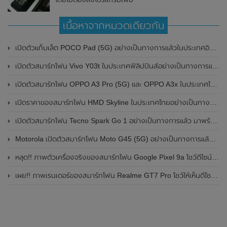
เนื้อหาจากหมวดเดียวกัน
เปิดตัวแท็บเล็ต POCO Pad (5G) อย่างเป็นทางการแล้วในประเทศอินเดีย มาพร้อมชิปเซ็ต Snapdragon 7s Gen 2 ของ Qualcomm และรองรับเครือข่าย 5G
เปิดตัวสมาร์ทโฟน Vivo Y03t ในประเทศฟิลิปปินส์อย่างเป็นทางการแล้ว มาพร้อมชิปเซ็ต Unisoc T612 , กล้องหลัง ความละเอียด 13MP , แบตเตอรี่ 5,000mAh และหน้าจอแสดงผล LCD / 90Hz
เปิดตัวสมาร์ทโฟน OPPO A3 Pro (5G) และ OPPO A3x ในประเทศไทยอย่างเป็นทางการแล้ว ในราคาเริ่มต้นเพียง 3,999 บาท
เปิดราคาของสมาร์ทโฟน HMD Skyline ในประเทศไทยอย่างเป็นทางการแล้ว ราคา 14,990 บาท
เปิดตัวสมาร์ทโฟน Tecno Spark Go 1 อย่างเป็นทางการแล้ว มาพร้อมหน้าจอแสดงผล LCD / 120Hz , แบตเตอรี่ 5,000mAh และใช้ชิปเซ็ต Unisoc
Motorola เปิดตัวสมาร์ทโฟน Moto G45 (5G) อย่างเป็นทางการแล้วในอินเดีย
หลุด!! ภาพตัวเครื่องจริงของสมาร์ทโฟน Google Pixel 9a โชว์ดีไซน์ใหม่ กล้องหลังแบนราบ ไม่มีกรอบของกล้องแล้ว
เผย!! ภาพเรนเดอร์ของสมาร์ทโฟน Realme GT7 Pro โชว์ให้เห็นดีไซน์ใหม่ พร้อมเผยรายละเอียดสเปกที่สำคัญบางส่วน