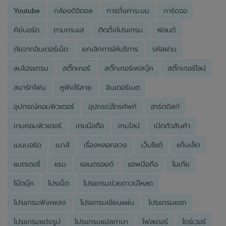
Youtube
กล้องดิจิตอล
การตั้งค่าระบบ
การ์ดจอ
คีย์บอร์ด
ตามกระแส
ติดตั้งโปรแกรม
ฟอนต์
ภัยจากอินเตอร์เน็ต
ยกเลิกการให้บริการ
รหัสผ่าน
ลบโปรแกรม
สติ๊กเกอร์
สติ๊กเกอร์เฟสบุ๊ค
สติ๊กเกอร์ไลน์
สมาร์ทโฟน
หูฟังไร้สาย
อินเตอร์เนต
อุปกรณ์คอมพิวเตอร์
อุปกรณ์โทรศัพท์
ฮาร์ดดิสก์
เกมคอมพิวเตอร์
เกมมือถือ
เกมไลน์
เปิดตัวสินค้า
เมนบอร์ด
เมาส์
เรื่องหลอกลวง
เว็บไซต์
แท็บเล็ต
แบตเตอรี่
แรม
แอนดรอยด์
แอพมือถือ
โนเกีย
โน๊ตบุ๊ค
โปรเน็ต
โปรแกรมช่วยดาวน์โหลด
โปรแกรมฟังเพลง
โปรแกรมเขียนแผ่น
โปรแกรมแชท
โปรแกรมแต่งรูป
โปรแกรมแปลภาษา
โฟลเดอร์
ไดร์เวอร์