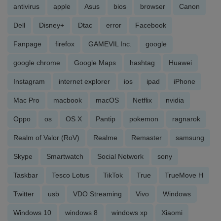
antivirus
apple
Asus
bios
browser
Canon
Dell
Disney+
Dtac
error
Facebook
Fanpage
firefox
GAMEVIL Inc.
google
google chrome
Google Maps
hashtag
Huawei
Instagram
internet explorer
ios
ipad
iPhone
Mac Pro
macbook
macOS
Netflix
nvidia
Oppo
os
OS X
Pantip
pokemon
ragnarok
Realm of Valor (RoV)
Realme
Remaster
samsung
Skype
Smartwatch
Social Network
sony
Taskbar
Tesco Lotus
TikTok
True
TrueMove H
Twitter
usb
VDO Streaming
Vivo
Windows
Windows 10
windows 8
windows xp
Xiaomi