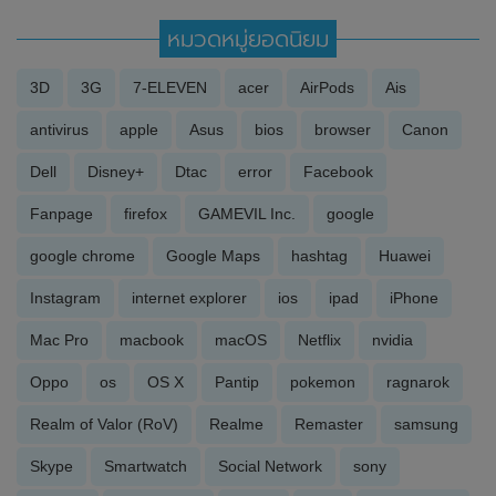
หมวดหมู่ยอดนิยม
3D
3G
7-ELEVEN
acer
AirPods
Ais
antivirus
apple
Asus
bios
browser
Canon
Dell
Disney+
Dtac
error
Facebook
Fanpage
firefox
GAMEVIL Inc.
google
google chrome
Google Maps
hashtag
Huawei
Instagram
internet explorer
ios
ipad
iPhone
Mac Pro
macbook
macOS
Netflix
nvidia
Oppo
os
OS X
Pantip
pokemon
ragnarok
Realm of Valor (RoV)
Realme
Remaster
samsung
Skype
Smartwatch
Social Network
sony