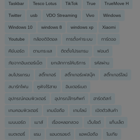
Taskbar
Tesco Lotus
TikTok
True
TrueMove H
Twitter
usb
VDO Streaming
Vivo
Windows
Windows 10
windows 8
windows xp
Xiaomi
Youtube
กล้องดิจิตอล
การตั้งค่าระบบ
การ์ดจอ
คีย์บอร์ด
ตามกระแส
ติดตั้งโปรแกรม
ฟอนต์
ภัยจากอินเตอร์เน็ต
ยกเลิกการให้บริการ
รหัสผ่าน
ลบโปรแกรม
สติ๊กเกอร์
สติ๊กเกอร์เฟสบุ๊ค
สติ๊กเกอร์ไลน์
สมาร์ทโฟน
หูฟังไร้สาย
อินเตอร์เนต
อุปกรณ์คอมพิวเตอร์
อุปกรณ์โทรศัพท์
ฮาร์ดดิสก์
เกมคอมพิวเตอร์
เกมมือถือ
เกมไลน์
เปิดตัวสินค้า
เมนบอร์ด
เมาส์
เรื่องหลอกลวง
เว็บไซต์
แท็บเล็ต
แบตเตอรี่
แรม
แอนดรอยด์
แอพมือถือ
โนเกีย