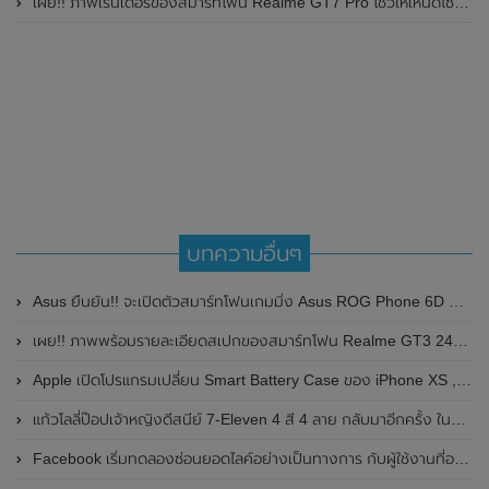
เผย!! ภาพเรนเดอร์ของสมาร์ทโฟน Realme GT7 Pro โชว์ให้เห็นดีไซน์ใหม่ พร้อมเผยรายละเอียดสเปกที่สำคัญบางส่วน
บทความอื่นๆ
Asus ยืนยัน!! จะเปิดตัวสมาร์ทโฟนเกมมิ่ง Asus ROG Phone 6D Ultimate รุ่นใหม่ที่มาพร้อมชิป Dimensity 9000+ ทั่วโลกในวันที่ 19 กันยายน 2022 นี้
เผย!! ภาพพร้อมรายละเอียดสเปกของสมาร์ทโฟน Realme GT3 240W เวอร์ชั่น Global ก่อนเปิดตัวในวันที่ 28 กุมภาพันธ์ 2023 นี้ ยืนยันเป็นรุ่นรีแบรนด์มาจาก Realme GT Neo 5
Apple เปิดโปรแกรมเปลี่ยน Smart Battery Case ของ iPhone XS , XS Max และ XR กรณีมีปัญหาในการชาร์จ
แก้วโลลี่ป๊อปเจ้าหญิงดีสนีย์ 7-Eleven 4 สี 4 ลาย กลับมาอีกครั้ง ในราคาเพียง 99 บาท
Facebook เริ่มทดลองซ่อนยอดไลค์อย่างเป็นทางการ กับผู้ใช้งานที่ออสเตรเลีย