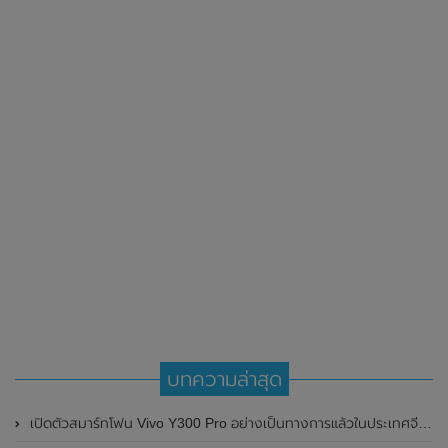
บทความล่าสุด
เปิดตัวสมาร์ทโฟน Vivo Y300 Pro อย่างเป็นทางการแล้วในประเทศจีน มาพร้อมดีไซน์พรีเมี่ยม ทนทาน และแบตเตอรี่สุดอึดขนาดใหญ่ 6,500mAh พร้อมรองรับการชาร์จไว 80W