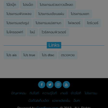
โน๊ตบุ๊ค
โปรเน็ต
โปรแกรมช่วยดาวน์โหลด
โปรแกรมฟังเพลง
โปรแกรมเขียนแผ่น
โปรแกรมแชท
โปรแกรมแต่งรูป
โปรแกรมแปลภาษา
โฟลเดอร์
ไดร์เวอร์
ไมโครซอฟท์
ไลน์
ไวรัสคอมพิวเตอร์
Links
โปร ais
โปร true
โปร dtac
ตรวจหวย
ปัญหาคอม
ทิปไอที
ความรู้ไอที
เกมส์
ข่าวไอที
โปรแกรม
มือถือ/แท็บเล็ต
แอพพลิเคชั่น
อื่นๆ