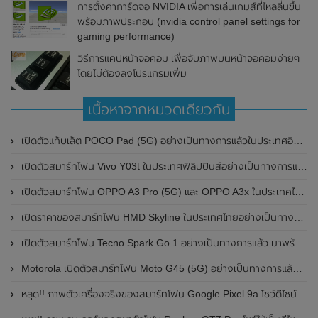
การตั้งค่าการ์ดจอ NVIDIA เพื่อการเล่นเกมส์ที่ไหลลื่นขึ้น
พร้อมภาพประกอบ (nvidia control panel settings for
gaming performance)
วิธีการแคปหน้าจอคอม เพื่อจับภาพบนหน้าจอคอมง่ายๆ
โดยไม่ต้องลงโปรแกรมเพิ่ม
เนื้อหาจากหมวดเดียวกัน
เปิดตัวแท็บเล็ต POCO Pad (5G) อย่างเป็นทางการแล้วในประเทศอินเดีย มาพร้อมชิปเซ็ต Snapdragon 7s Gen 2 ของ Qualcomm และรองรับเครือข่าย 5G
เปิดตัวสมาร์ทโฟน Vivo Y03t ในประเทศฟิลิปปินส์อย่างเป็นทางการแล้ว มาพร้อมชิปเซ็ต Unisoc T612 , กล้องหลัง ความละเอียด 13MP , แบตเตอรี่ 5,000mAh และหน้าจอแสดงผล LCD / 90Hz
เปิดตัวสมาร์ทโฟน OPPO A3 Pro (5G) และ OPPO A3x ในประเทศไทยอย่างเป็นทางการแล้ว ในราคาเริ่มต้นเพียง 3,999 บาท
เปิดราคาของสมาร์ทโฟน HMD Skyline ในประเทศไทยอย่างเป็นทางการแล้ว ราคา 14,990 บาท
เปิดตัวสมาร์ทโฟน Tecno Spark Go 1 อย่างเป็นทางการแล้ว มาพร้อมหน้าจอแสดงผล LCD / 120Hz , แบตเตอรี่ 5,000mAh และใช้ชิปเซ็ต Unisoc
Motorola เปิดตัวสมาร์ทโฟน Moto G45 (5G) อย่างเป็นทางการแล้วในอินเดีย
หลุด!! ภาพตัวเครื่องจริงของสมาร์ทโฟน Google Pixel 9a โชว์ดีไซน์ใหม่ กล้องหลังแบนราบ ไม่มีกรอบของกล้องแล้ว