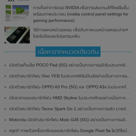
การตั้งค่าการ์ดจอ NVIDIA เพื่อการเล่นเกมส์ที่ไหลลื่นขึ้น
พร้อมภาพประกอบ (nvidia control panel settings for
gaming performance)
วิธีการแคปหน้าจอคอม เพื่อจับภาพบนหน้าจอคอมง่ายๆ
โดยไม่ต้องลงโปรแกรมเพิ่ม
เนื้อหาจากหมวดเดียวกัน
เปิดตัวแท็บเล็ต POCO Pad (5G) อย่างเป็นทางการแล้วในประเทศอินเดีย มาพร้อมชิปเซ็ต Snapdragon 7s Gen 2 ของ Qualcomm และรองรับเครือข่าย 5G
เปิดตัวสมาร์ทโฟน Vivo Y03t ในประเทศฟิลิปปินส์อย่างเป็นทางการแล้ว มาพร้อมชิปเซ็ต Unisoc T612 , กล้องหลัง ความละเอียด 13MP , แบตเตอรี่ 5,000mAh และหน้าจอแสดงผล LCD / 90Hz
เปิดตัวสมาร์ทโฟน OPPO A3 Pro (5G) และ OPPO A3x ในประเทศไทยอย่างเป็นทางการแล้ว ในราคาเริ่มต้นเพียง 3,999 บาท
เปิดราคาของสมาร์ทโฟน HMD Skyline ในประเทศไทยอย่างเป็นทางการแล้ว ราคา 14,990 บาท
เปิดตัวสมาร์ทโฟน Tecno Spark Go 1 อย่างเป็นทางการแล้ว มาพร้อมหน้าจอแสดงผล LCD / 120Hz , แบตเตอรี่ 5,000mAh และใช้ชิปเซ็ต Unisoc
Motorola เปิดตัวสมาร์ทโฟน Moto G45 (5G) อย่างเป็นทางการแล้วในอินเดีย
หลุด!! ภาพตัวเครื่องจริงของสมาร์ทโฟน Google Pixel 9a โชว์ดีไซน์ใหม่ กล้องหลังแบนราบ ไม่มีกรอบของกล้องแล้ว