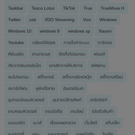
Taskbar
Tesco Lotus
TikTok
True
TrueMove H
Twitter
usb
VDO Streaming
Vivo
Windows
Windows 10
windows 8
windows xp
Xiaomi
Youtube
กล้องดิจิตอล
การตั้งค่าระบบ
การ์ดจอ
คีย์บอร์ด
ตามกระแส
ติดตั้งโปรแกรม
ฟอนต์
ภัยจากอินเตอร์เน็ต
ยกเลิกการให้บริการ
รหัสผ่าน
ลบโปรแกรม
สติ๊กเกอร์
สติ๊กเกอร์เฟสบุ๊ค
สติ๊กเกอร์ไลน์
สมาร์ทโฟน
หูฟังไร้สาย
อินเตอร์เนต
อุปกรณ์คอมพิวเตอร์
อุปกรณ์โทรศัพท์
ฮาร์ดดิสก์
เกมคอมพิวเตอร์
เกมมือถือ
เกมไลน์
เปิดตัวสินค้า
เมนบอร์ด
เมาส์
เรื่องหลอกลวง
เว็บไซต์
แท็บเล็ต
แบตเตอรี่
แรม
แอนดรอยด์
แอพมือถือ
โนเกีย