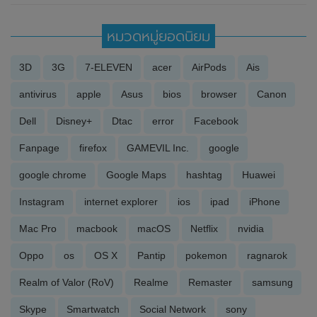
หมวดหมู่ยอดนิยม
3D
3G
7-ELEVEN
acer
AirPods
Ais
antivirus
apple
Asus
bios
browser
Canon
Dell
Disney+
Dtac
error
Facebook
Fanpage
firefox
GAMEVIL Inc.
google
google chrome
Google Maps
hashtag
Huawei
Instagram
internet explorer
ios
ipad
iPhone
Mac Pro
macbook
macOS
Netflix
nvidia
Oppo
os
OS X
Pantip
pokemon
ragnarok
Realm of Valor (RoV)
Realme
Remaster
samsung
Skype
Smartwatch
Social Network
sony