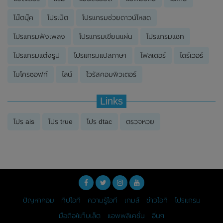
โน๊ตบุ๊ค
โปรเน็ต
โปรแกรมช่วยดาวน์โหลด
โปรแกรมฟังเพลง
โปรแกรมเขียนแผ่น
โปรแกรมแชท
โปรแกรมแต่งรูป
โปรแกรมแปลภาษา
โฟลเดอร์
ไดร์เวอร์
ไมโครซอฟท์
ไลน์
ไวรัสคอมพิวเตอร์
Links
โปร ais
โปร true
โปร dtac
ตรวจหวย
ปัญหาคอม
ทิปไอที
ความรู้ไอที
เกมส์
ข่าวไอที
โปรแกรม
มือถือ/แท็บเล็ต
แอพพลิเคชั่น
อื่นๆ