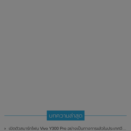
บทความล่าสุด
เปิดตัวสมาร์ทโฟน Vivo Y300 Pro อย่างเป็นทางการแล้วในประเทศจีน มาพร้อมดีไซน์พรีเมี่ยม ทนทาน และแบตเตอรี่สุดอึดขนาดใหญ่ 6,500mAh พร้อมรองรับการชาร์จไว 80W