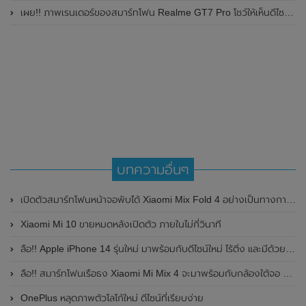
เผย!! ภาพเรนเดอร์ของสมาร์ทโฟน Realme GT7 Pro โชว์ให้เห็นดีไซน์ใหม่ พร้อมเผยรายละเอียดสเปกที่สำคัญบางส่วน
บทความอื่นๆ
เปิดตัวสมาร์ทโฟนหน้าจอพับได้ Xiaomi Mix Fold 4 อย่างเป็นทางการในประเทศจีน มาพร้อมดีไซน์ตัวเครื่องบางและเบากว่าเดิม , ชิปเซ็ต Qualcomm Snapdragon 8 Gen 3 และกล้อง Periscope ซูม 5 เท่า
Xiaomi Mi 10 ขายหมดหลังเปิดตัว ภายในไม่กี่วินาที
ลือ!! Apple iPhone 14 รุ่นใหม่ มาพร้อมกับดีไซน์ใหม่ ไร้ติ่ง และมีด้วยกันทั้งหมด 4 รุ่น
ลือ!! สมาร์ทโฟนเรือธง Xiaomi Mi Mix 4 จะมาพร้อมกับกล้องใต้จอ มีราคาแพงกว่า Xiaomi Mi 11 Ultra
OnePlus หลุดภาพตัวโลโก้ใหม่ ดีไซน์ที่เรียบง่าย