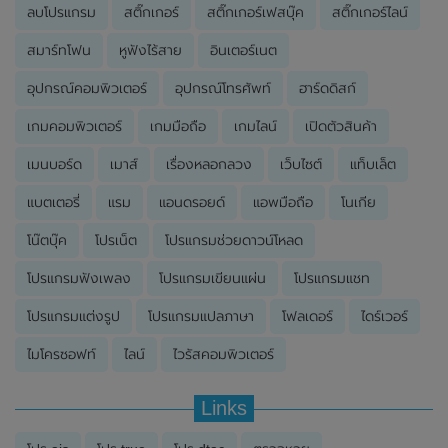
ลบโปรแกรม
สติ๊กเกอร์
สติ๊กเกอร์เฟสบุ๊ค
สติ๊กเกอร์ไลน์
สมาร์ทโฟน
หูฟังไร้สาย
อินเตอร์เนต
อุปกรณ์คอมพิวเตอร์
อุปกรณ์โทรศัพท์
ฮาร์ดดิสก์
เกมคอมพิวเตอร์
เกมมือถือ
เกมไลน์
เปิดตัวสินค้า
เมนบอร์ด
เมาส์
เรื่องหลอกลวง
เว็บไซต์
แท็บเล็ต
แบตเตอรี่
แรม
แอนดรอยด์
แอพมือถือ
โนเกีย
โน๊ตบุ๊ค
โปรเน็ต
โปรแกรมช่วยดาวน์โหลด
โปรแกรมฟังเพลง
โปรแกรมเขียนแผ่น
โปรแกรมแชท
โปรแกรมแต่งรูป
โปรแกรมแปลภาษา
โฟลเดอร์
ไดร์เวอร์
ไมโครซอฟท์
ไลน์
ไวรัสคอมพิวเตอร์
Links