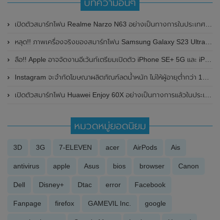
บทความอื่นๆ
เปิดตัวสมาร์ทโฟน Realme Narzo N63 อย่างเป็นทางการในประเทศอินเดีย มาพร้อมดีไซน์ฝาหลังหนังวีแกน , หน้าจอแสดงผล 6.74 นิ้ว / 90Hz , ชิปเซ็ต UNISOC T612 และแบตเตอรี่ 5,000mAh
หลุด!! ภาพเครื่องจริงของสมาร์ทโฟน Samsung Galaxy S23 Ultra พร้อมกล่องแบบทุกสี
ลือ!! Apple อาจจัดงานอีเว้นท์เตรียมเปิดตัว iPhone SE+ 5G และ iPad Air 5 และ Mac รุ่นใหม่ในวันที่ 8 มีนาคม 2022 นี้
Instagram จะจำกัดโฆษณาผลิตภัณฑ์ลดน้ำหนัก ไม่ให้ผู้อายุต่ำกว่า 18 เห็น
เปิดตัวสมาร์ทโฟน Huawei Enjoy 60X อย่างเป็นทางการแล้วในประเทศจีน มาพร้อมแบตเตอรี่ขนาดใหญ่ 7,000mAh
หมวดหมู่ยอดนิยม
3D
3G
7-ELEVEN
acer
AirPods
Ais
antivirus
apple
Asus
bios
browser
Canon
Dell
Disney+
Dtac
error
Facebook
Fanpage
firefox
GAMEVIL Inc.
google