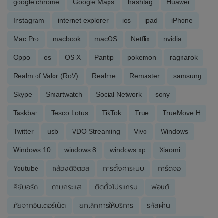
google chrome
Google Maps
hashtag
Huawei
Instagram
internet explorer
ios
ipad
iPhone
Mac Pro
macbook
macOS
Netflix
nvidia
Oppo
os
OS X
Pantip
pokemon
ragnarok
Realm of Valor (RoV)
Realme
Remaster
samsung
Skype
Smartwatch
Social Network
sony
Taskbar
Tesco Lotus
TikTok
True
TrueMove H
Twitter
usb
VDO Streaming
Vivo
Windows
Windows 10
windows 8
windows xp
Xiaomi
Youtube
กล้องดิจิตอล
การตั้งค่าระบบ
การ์ดจอ
คีย์บอร์ด
ตามกระแส
ติดตั้งโปรแกรม
ฟอนต์
ภัยจากอินเตอร์เน็ต
ยกเลิกการให้บริการ
รหัสผ่าน