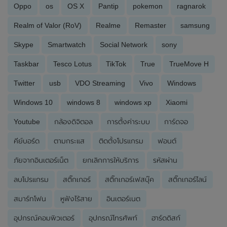
Oppo
os
OS X
Pantip
pokemon
ragnarok
Realm of Valor (RoV)
Realme
Remaster
samsung
Skype
Smartwatch
Social Network
sony
Taskbar
Tesco Lotus
TikTok
True
TrueMove H
Twitter
usb
VDO Streaming
Vivo
Windows
Windows 10
windows 8
windows xp
Xiaomi
Youtube
กล้องดิจิตอล
การตั้งค่าระบบ
การ์ดจอ
คีย์บอร์ด
ตามกระแส
ติดตั้งโปรแกรม
ฟอนต์
ภัยจากอินเตอร์เน็ต
ยกเลิกการให้บริการ
รหัสผ่าน
ลบโปรแกรม
สติ๊กเกอร์
สติ๊กเกอร์เฟสบุ๊ค
สติ๊กเกอร์ไลน์
สมาร์ทโฟน
หูฟังไร้สาย
อินเตอร์เนต
อุปกรณ์คอมพิวเตอร์
อุปกรณ์โทรศัพท์
ฮาร์ดดิสก์