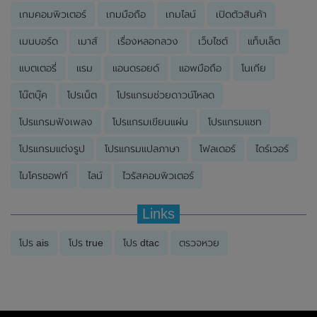
เกมคอมพิวเตอร์
เกมมือถือ
เกมไลน์
เปิดตัวสินค้า
เมนบอร์ด
เมาส์
เรื่องหลอกลวง
เว็บไซต์
แท็บเล็ต
แบตเตอรี่
แรม
แอนดรอยด์
แอพมือถือ
โนเกีย
โน๊ตบุ๊ค
โปรเน็ต
โปรแกรมช่วยดาวน์โหลด
โปรแกรมฟังเพลง
โปรแกรมเขียนแผ่น
โปรแกรมแชท
โปรแกรมแต่งรูป
โปรแกรมแปลภาษา
โฟลเดอร์
ไดร์เวอร์
ไมโครซอฟท์
ไลน์
ไวรัสคอมพิวเตอร์
Links
โปร ais
โปร true
โปร dtac
ตรวจหวย