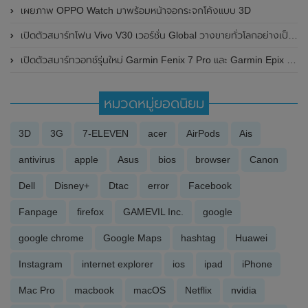
เผยภาพ OPPO Watch มาพร้อมหน้าจอกระจกโค้งแบบ 3D
เปิดตัวสมาร์ทโฟน Vivo V30 เวอร์ชั่น Global วางขายทั่วโลกอย่างเป็นทางการแล้ว มาพร้อมกล้องหลัง ความละเอียด 50 MP (เท่ากันทั้ง 3 ตัว) , แบตเตอรี่ขนาดใหญ่ และใช้ชิปเซ็ต Snapdragon 7 Gen 3
เปิดตัวสมาร์ทวอทช์รุ่นใหม่ Garmin Fenix 7 Pro และ Garmin Epix 2 Pro อย่างเป็นทางการ
หมวดหมู่ยอดนิยม
3D
3G
7-ELEVEN
acer
AirPods
Ais
antivirus
apple
Asus
bios
browser
Canon
Dell
Disney+
Dtac
error
Facebook
Fanpage
firefox
GAMEVIL Inc.
google
google chrome
Google Maps
hashtag
Huawei
Instagram
internet explorer
ios
ipad
iPhone
Mac Pro
macbook
macOS
Netflix
nvidia