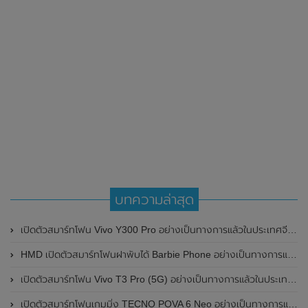
บทความล่าสุด
เปิดตัวสมาร์ทโฟน Vivo Y300 Pro อย่างเป็นทางการแล้วในประเทศจีน มาพร้อมดีไซน์พรีเมี่ยม ทนทาน และแบตเตอรี่สุดอึดขนาดใหญ่ 6,500mAh พร้อมรองรับการชาร์จไว 80W
HMD เปิดตัวสมาร์ทโฟนฝาพับได้ Barbie Phone อย่างเป็นทางการแล้ว มาพร้อมธีมสีชมพูสดใส
เปิดตัวสมาร์ทโฟน Vivo T3 Pro (5G) อย่างเป็นทางการแล้วในประเทศอินเดีย
เปิดตัวสมาร์ทโฟนเกมมิ่ง TECNO POVA 6 Neo อย่างเป็นทางการแล้วในประเทศไทย ในราคา 8,499 บาท