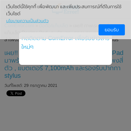
เว็บไซต์นี้ใช้คุกกี้ เพื่อพัฒนา และเพิ่มประสบการณ์ที่ดีในการใช้
เว็บไซต์
นโยบายความเป็นส่วนตัว
ComError.com
»
มือถือ/แท็บเล็ต
» เผย!! ภาพเรนเดอร์ของ
ยอมรับ
แท็บเล็ต Realme Pad มาพร้อมจอแสดงผลขนาด 10.4 นิ้ว ,
กดติดตาม ComError เพื่อรับข่าวสาร
ลำโพงสี่ตัว , แบตเตอรี่ 7,100mAh และรองรับปากกา stylus
ใหม่ๆ
เผย!! ภาพเรนเดอร์ของแท็บเล็ต Realme Pad
มาพร้อมจอแสดงผลขนาด 10.4 นิ้ว , ลำโพงสี่
ตัว , แบตเตอรี่ 7,100mAh และรองรับปากกา
stylus
วันที่โพสต์: 29 กรกฎาคม 2021