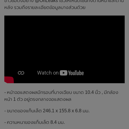
ข่าวชื่อดังอย่าง @OnLeaks โชว์ให้เห็นดีไซน์ทั้งด้านหน้าและด้าน
หลัง รวมถึงรายละเอียดข้อมูลบางส่วนด้วย
- หน้าจอแสดงผลมีกรอบที่บางเฉียบ ขนาด 10.4 นิ้ว , มีกล้อง
หน้า 1 ตัว อยู่ตรงกลางจอแสดงผล
- ขนาดของแท็บเล็ต 246.1 x 155.8 x 6.8 มม.
- ความหนาของแท็บเล็ต 8.4 มม.