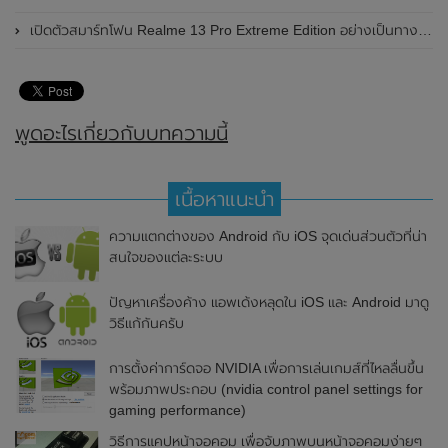
เปิดตัวสมาร์ทโฟน Realme 13 Pro Extreme Edition อย่างเป็นทางการแล้วในประเทศจีน
พูดอะไรเกี่ยวกับบทความนี้
เนื้อหาแนะนำ
ความแตกต่างของ Android กับ iOS จุดเด่นส่วนตัวที่น่า
สนใจของแต่ละระบบ
ปัญหาเครื่องค้าง แอพเด้งหลุดใน iOS และ Android มาดู
วิธีแก้กันครับ
การตั้งค่าการ์ดจอ NVIDIA เพื่อการเล่นเกมส์ที่ไหลลื่นขึ้น
พร้อมภาพประกอบ (nvidia control panel settings for
gaming performance)
วิธีการแคปหน้าจอคอม เพื่อจับภาพบนหน้าจอคอมง่ายๆ