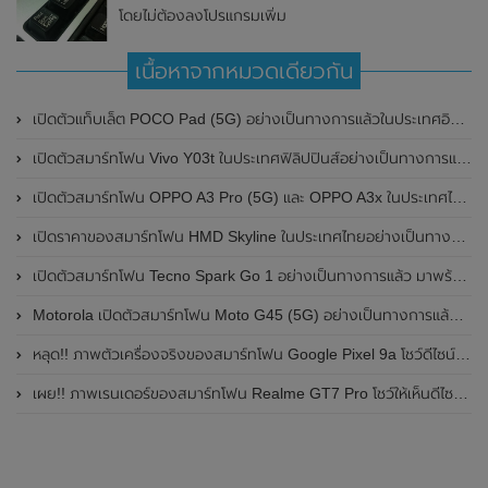
โดยไม่ต้องลงโปรแกรมเพิ่ม
เนื้อหาจากหมวดเดียวกัน
เปิดตัวแท็บเล็ต POCO Pad (5G) อย่างเป็นทางการแล้วในประเทศอินเดีย มาพร้อมชิปเซ็ต Snapdragon 7s Gen 2 ของ Qualcomm และรองรับเครือข่าย 5G
เปิดตัวสมาร์ทโฟน Vivo Y03t ในประเทศฟิลิปปินส์อย่างเป็นทางการแล้ว มาพร้อมชิปเซ็ต Unisoc T612 , กล้องหลัง ความละเอียด 13MP , แบตเตอรี่ 5,000mAh และหน้าจอแสดงผล LCD / 90Hz
เปิดตัวสมาร์ทโฟน OPPO A3 Pro (5G) และ OPPO A3x ในประเทศไทยอย่างเป็นทางการแล้ว ในราคาเริ่มต้นเพียง 3,999 บาท
เปิดราคาของสมาร์ทโฟน HMD Skyline ในประเทศไทยอย่างเป็นทางการแล้ว ราคา 14,990 บาท
เปิดตัวสมาร์ทโฟน Tecno Spark Go 1 อย่างเป็นทางการแล้ว มาพร้อมหน้าจอแสดงผล LCD / 120Hz , แบตเตอรี่ 5,000mAh และใช้ชิปเซ็ต Unisoc
Motorola เปิดตัวสมาร์ทโฟน Moto G45 (5G) อย่างเป็นทางการแล้วในอินเดีย
หลุด!! ภาพตัวเครื่องจริงของสมาร์ทโฟน Google Pixel 9a โชว์ดีไซน์ใหม่ กล้องหลังแบนราบ ไม่มีกรอบของกล้องแล้ว
เผย!! ภาพเรนเดอร์ของสมาร์ทโฟน Realme GT7 Pro โชว์ให้เห็นดีไซน์ใหม่ พร้อมเผยรายละเอียดสเปกที่สำคัญบางส่วน