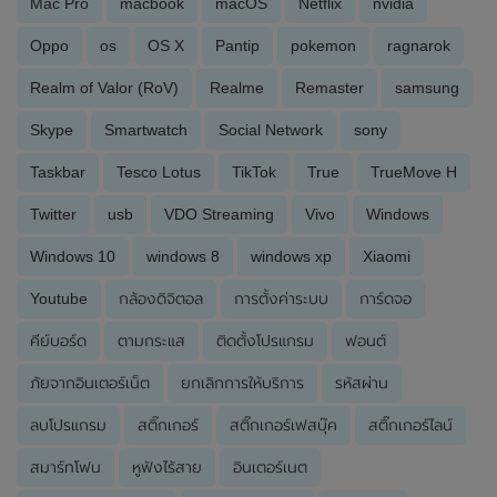
Mac Pro
macbook
macOS
Netflix
nvidia
Oppo
os
OS X
Pantip
pokemon
ragnarok
Realm of Valor (RoV)
Realme
Remaster
samsung
Skype
Smartwatch
Social Network
sony
Taskbar
Tesco Lotus
TikTok
True
TrueMove H
Twitter
usb
VDO Streaming
Vivo
Windows
Windows 10
windows 8
windows xp
Xiaomi
Youtube
กล้องดิจิตอล
การตั้งค่าระบบ
การ์ดจอ
คีย์บอร์ด
ตามกระแส
ติดตั้งโปรแกรม
ฟอนต์
ภัยจากอินเตอร์เน็ต
ยกเลิกการให้บริการ
รหัสผ่าน
ลบโปรแกรม
สติ๊กเกอร์
สติ๊กเกอร์เฟสบุ๊ค
สติ๊กเกอร์ไลน์
สมาร์ทโฟน
หูฟังไร้สาย
อินเตอร์เนต