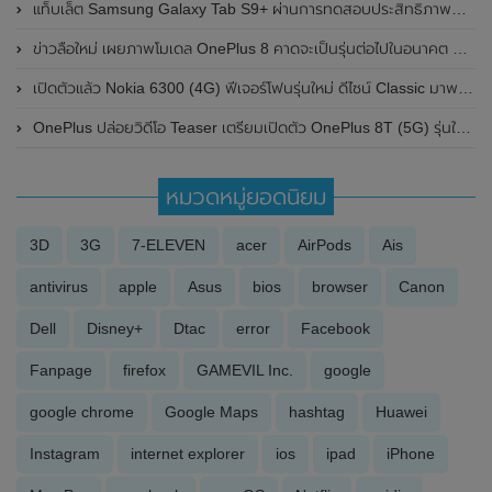
แท็บเล็ต Samsung Galaxy Tab S9+ ผ่านการทดสอบประสิทธิภาพบน Geekbench แล้ว มาพร้อมชิปเซ็ต Qualcomm Snapdragon 8 Gen 2 คาดเปิดตัวในเร็วๆนี้
ข่าวลือใหม่ เผยภาพโมเดล OnePlus 8 คาดจะเป็นรุ่นต่อไปในอนาคต พร้อมชาร์จไร้สายและเจาะรูเพิ่มกล้อง
เปิดตัวแล้ว Nokia 6300 (4G) ฟีเจอร์โฟนรุ่นใหม่ ดีไซน์ Classic มาพร้อมการเชื่อมต่อเครือข่าย 4G และรองรับโซเชียลมีเดียหลายอย่าง
OnePlus ปล่อยวิดีโอ Teaser เตรียมเปิดตัว OnePlus 8T (5G) รุ่นใหม่ ในวันที่ 14 ตุลาคม 2020 นี้
หมวดหมู่ยอดนิยม
3D
3G
7-ELEVEN
acer
AirPods
Ais
antivirus
apple
Asus
bios
browser
Canon
Dell
Disney+
Dtac
error
Facebook
Fanpage
firefox
GAMEVIL Inc.
google
google chrome
Google Maps
hashtag
Huawei
Instagram
internet explorer
ios
ipad
iPhone