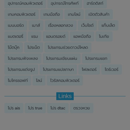
อุปกรณ์คอมพิวเตอร์
อุปกรณ์โทรศัพท์
ฮาร์ดดิสก์
เกมคอมพิวเตอร์
เกมมือถือ
เกมไลน์
เปิดตัวสินค้า
เมนบอร์ด
เมาส์
เรื่องหลอกลวง
เว็บไซต์
แท็บเล็ต
แบตเตอรี่
แรม
แอนดรอยด์
แอพมือถือ
โนเกีย
โน๊ตบุ๊ค
โปรเน็ต
โปรแกรมช่วยดาวน์โหลด
โปรแกรมฟังเพลง
โปรแกรมเขียนแผ่น
โปรแกรมแชท
โปรแกรมแต่งรูป
โปรแกรมแปลภาษา
โฟลเดอร์
ไดร์เวอร์
ไมโครซอฟท์
ไลน์
ไวรัสคอมพิวเตอร์
Links
โปร ais
โปร true
โปร dtac
ตรวจหวย