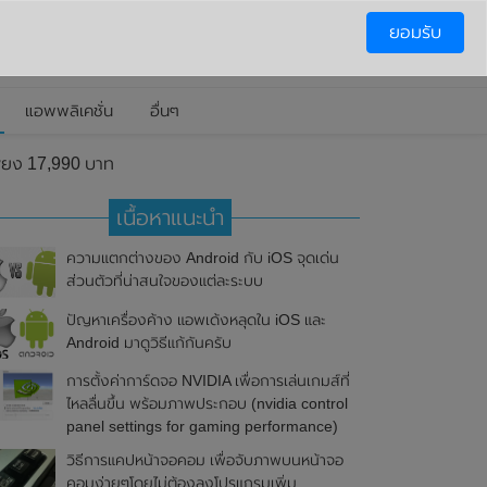
ยอมรับ
แอพพลิเคชั่น
อื่นๆ
พียง 17,990 บาท
เนื้อหาแนะนำ
ความแตกต่างของ Android กับ iOS จุดเด่น
ส่วนตัวที่น่าสนใจของแต่ละระบบ
ปัญหาเครื่องค้าง แอพเด้งหลุดใน iOS และ
Android มาดูวิธีแก้กันครับ
การตั้งค่าการ์ดจอ NVIDIA เพื่อการเล่นเกมส์ที่
ไหลลื่นขึ้น พร้อมภาพประกอบ (nvidia control
panel settings for gaming performance)
วิธีการแคปหน้าจอคอม เพื่อจับภาพบนหน้าจอ
คอมง่ายๆโดยไม่ต้องลงโปรแกรมเพิ่ม