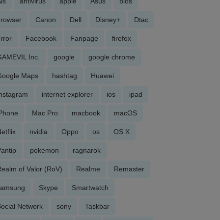
is
antivirus
apple
Asus
bios
browser
Canon
Dell
Disney+
Dtac
rror
Facebook
Fanpage
firefox
GAMEVIL Inc.
google
google chrome
Google Maps
hashtag
Huawei
Instagram
internet explorer
ios
ipad
iPhone
Mac Pro
macbook
macOS
etflix
nvidia
Oppo
os
OS X
antip
pokemon
ragnarok
ealm of Valor (RoV)
Realme
Remaster
samsung
Skype
Smartwatch
ocial Network
sony
Taskbar