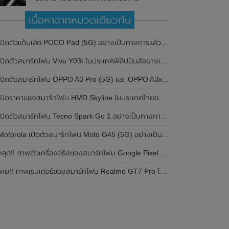
เนื้อหาจากหมวดเดียวกัน
ปิดตัวแท็บเล็ต POCO Pad (5G) อย่างเป็นทางการแล้วในประเทศอินเดีย มาพร้อมชิปเซ็ต Snapdragon 7s Gen 2 ของ Qualcomm และรองรับเครือข่าย 5G
ิดตัวสมาร์ทโฟน Vivo Y03t ในประเทศฟิลิปปินส์อย่างเป็นทางการแล้ว มาพร้อมชิปเซ็ต Unisoc T612 , กล้องหลัง ความละเอียด 13MP , แบตเตอรี่ 5,000mAh และหน้าจอแสดงผล LCD / 90Hz
ปิดตัวสมาร์ทโฟน OPPO A3 Pro (5G) และ OPPO A3x ในประเทศไทยอย่างเป็นทางการแล้ว ในราคาเริ่มต้นเพียง 3,999 บาท
ปิดราคาของสมาร์ทโฟน HMD Skyline ในประเทศไทยอย่างเป็นทางการแล้ว ราคา 14,990 บาท
ปิดตัวสมาร์ทโฟน Tecno Spark Go 1 อย่างเป็นทางการแล้ว มาพร้อมหน้าจอแสดงผล LCD / 120Hz , แบตเตอรี่ 5,000mAh และใช้ชิปเซ็ต Unisoc
Motorola เปิดตัวสมาร์ทโฟน Moto G45 (5G) อย่างเป็นทางการแล้วในอินเดีย
ลุด!! ภาพตัวเครื่องจริงของสมาร์ทโฟน Google Pixel 9a โชว์ดีไซน์ใหม่ กล้องหลังแบนราบ ไม่มีกรอบของกล้องแล้ว
ผย!! ภาพเรนเดอร์ของสมาร์ทโฟน Realme GT7 Pro โชว์ให้เห็นดีไซน์ใหม่ พร้อมเผยรายละเอียดสเปกที่สำคัญบางส่วน