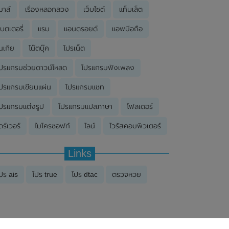
มาส์
เรื่องหลอกลวง
เว็บไซต์
แท็บเล็ต
บตเตอรี่
แรม
แอนดรอยด์
แอพมือถือ
นเกีย
โน๊ตบุ๊ค
โปรเน็ต
ปรแกรมช่วยดาวน์โหลด
โปรแกรมฟังเพลง
ปรแกรมเขียนแผ่น
โปรแกรมแชท
ปรแกรมแต่งรูป
โปรแกรมแปลภาษา
โฟลเดอร์
ดร์เวอร์
ไมโครซอฟท์
ไลน์
ไวรัสคอมพิวเตอร์
Links
ปร ais
โปร true
โปร dtac
ตรวจหวย