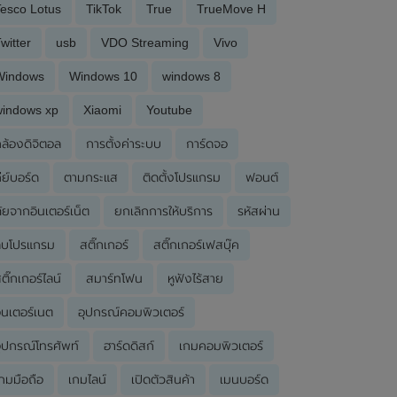
esco Lotus
TikTok
True
TrueMove H
witter
usb
VDO Streaming
Vivo
Windows
Windows 10
windows 8
windows xp
Xiaomi
Youtube
ล้องดิจิตอล
การตั้งค่าระบบ
การ์ดจอ
ีย์บอร์ด
ตามกระแส
ติดตั้งโปรแกรม
ฟอนต์
ัยจากอินเตอร์เน็ต
ยกเลิกการให้บริการ
รหัสผ่าน
ลบโปรแกรม
สติ๊กเกอร์
สติ๊กเกอร์เฟสบุ๊ค
ติ๊กเกอร์ไลน์
สมาร์ทโฟน
หูฟังไร้สาย
ินเตอร์เนต
อุปกรณ์คอมพิวเตอร์
ุปกรณ์โทรศัพท์
ฮาร์ดดิสก์
เกมคอมพิวเตอร์
กมมือถือ
เกมไลน์
เปิดตัวสินค้า
เมนบอร์ด