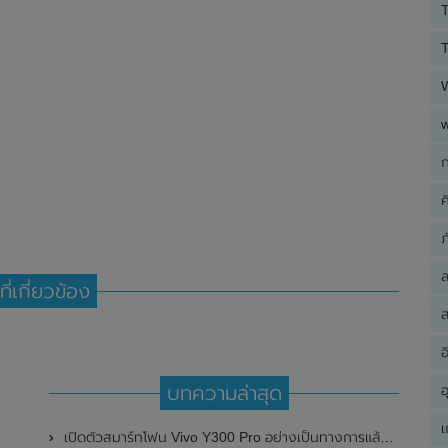
T
T
ก
ค
ภ
ที่เกี่ยวข้อง
ส
อ
อ
บทความล่าสุด
เ
เปิดตัวสมาร์ทโฟน Vivo Y300 Pro อย่างเป็นทางการแล้วในประเทศจีน มาพร้อมดีไซน์พรีเมี่ยม ทนทาน และแบตเตอรี่สุดอึดขนาดใหญ่ 6,500mAh พร้อมรองรับการชาร์จไว 80W