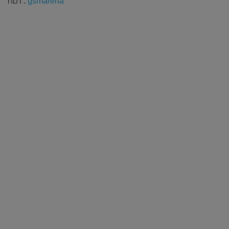
ที่มา :
gsmarena