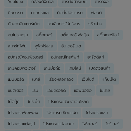
Youtube
กล้องดิจิตอล
การตั้งค่าระบบ
การ์ดจอ
คีย์บอร์ด
ตามกระแส
ติดตั้งโปรแกรม
ฟอนต์
ภัยจากอินเตอร์เน็ต
ยกเลิกการให้บริการ
รหัสผ่าน
ลบโปรแกรม
สติ๊กเกอร์
สติ๊กเกอร์เฟสบุ๊ค
สติ๊กเกอร์ไลน์
สมาร์ทโฟน
หูฟังไร้สาย
อินเตอร์เนต
อุปกรณ์คอมพิวเตอร์
อุปกรณ์โทรศัพท์
ฮาร์ดดิสก์
เกมคอมพิวเตอร์
เกมมือถือ
เกมไลน์
เปิดตัวสินค้า
เมนบอร์ด
เมาส์
เรื่องหลอกลวง
เว็บไซต์
แท็บเล็ต
แบตเตอรี่
แรม
แอนดรอยด์
แอพมือถือ
โนเกีย
โน๊ตบุ๊ค
โปรเน็ต
โปรแกรมช่วยดาวน์โหลด
โปรแกรมฟังเพลง
โปรแกรมเขียนแผ่น
โปรแกรมแชท
โปรแกรมแต่งรูป
โปรแกรมแปลภาษา
โฟลเดอร์
ไดร์เวอร์