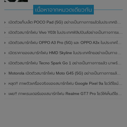
เนื้อหาจากหมวดเดียวกัน
เปิดตัวแท็บเล็ต POCO Pad (5G) อย่างเป็นทางการแล้วในประเทศอินเดีย มาพร้อมชิปเซ็ต Snapdragon 7s Gen 2 ของ Qualcomm และรองรับเครือข่าย 5G
เปิดตัวสมาร์ทโฟน Vivo Y03t ในประเทศฟิลิปปินส์อย่างเป็นทางการแล้ว มาพร้อมชิปเซ็ต Unisoc T612 , กล้องหลัง ความละเอียด 13MP , แบตเตอรี่ 5,000mAh และหน้าจอแสดงผล LCD / 90Hz
เปิดตัวสมาร์ทโฟน OPPO A3 Pro (5G) และ OPPO A3x ในประเทศไทยอย่างเป็นทางการแล้ว ในราคาเริ่มต้นเพียง 3,999 บาท
เปิดราคาของสมาร์ทโฟน HMD Skyline ในประเทศไทยอย่างเป็นทางการแล้ว ราคา 14,990 บาท
เปิดตัวสมาร์ทโฟน Tecno Spark Go 1 อย่างเป็นทางการแล้ว มาพร้อมหน้าจอแสดงผล LCD / 120Hz , แบตเตอรี่ 5,000mAh และใช้ชิปเซ็ต Unisoc
Motorola เปิดตัวสมาร์ทโฟน Moto G45 (5G) อย่างเป็นทางการแล้วในอินเดีย
หลุด!! ภาพตัวเครื่องจริงของสมาร์ทโฟน Google Pixel 9a โชว์ดีไซน์ใหม่ กล้องหลังแบนราบ ไม่มีกรอบของกล้องแล้ว
เผย!! ภาพเรนเดอร์ของสมาร์ทโฟน Realme GT7 Pro โชว์ให้เห็นดีไซน์ใหม่ พร้อมเผยรายละเอียดสเปกที่สำคัญบางส่วน