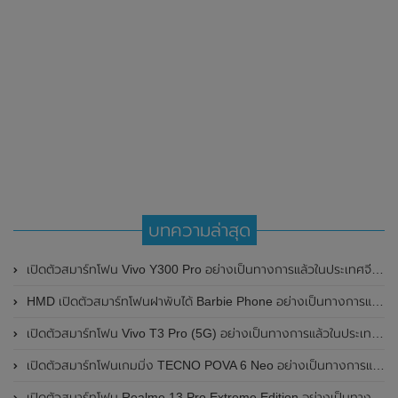
บทความล่าสุด
เปิดตัวสมาร์ทโฟน Vivo Y300 Pro อย่างเป็นทางการแล้วในประเทศจีน มาพร้อมดีไซน์พรีเมี่ยม ทนทาน และแบตเตอรี่สุดอึดขนาดใหญ่ 6,500mAh พร้อมรองรับการชาร์จไว 80W
HMD เปิดตัวสมาร์ทโฟนฝาพับได้ Barbie Phone อย่างเป็นทางการแล้ว มาพร้อมธีมสีชมพูสดใส
เปิดตัวสมาร์ทโฟน Vivo T3 Pro (5G) อย่างเป็นทางการแล้วในประเทศอินเดีย
เปิดตัวสมาร์ทโฟนเกมมิ่ง TECNO POVA 6 Neo อย่างเป็นทางการแล้วในประเทศไทย ในราคา 8,499 บาท
เปิดตัวสมาร์ทโฟน Realme 13 Pro Extreme Edition อย่างเป็นทางการแล้วในประเทศจีน