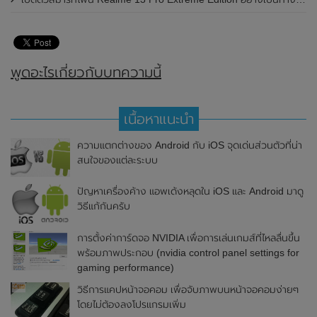
พูดอะไรเกี่ยวกับบทความนี้
เนื้อหาแนะนำ
ความแตกต่างของ Android กับ iOS จุดเด่นส่วนตัวที่น่า
สนใจของแต่ละระบบ
ปัญหาเครื่องค้าง แอพเด้งหลุดใน iOS และ Android มาดู
วิธีแก้กันครับ
การตั้งค่าการ์ดจอ NVIDIA เพื่อการเล่นเกมส์ที่ไหลลื่นขึ้น
พร้อมภาพประกอบ (nvidia control panel settings for
gaming performance)
วิธีการแคปหน้าจอคอม เพื่อจับภาพบนหน้าจอคอมง่ายๆ
โดยไม่ต้องลงโปรแกรมเพิ่ม