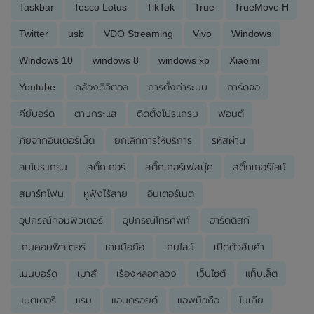
Taskbar
Tesco Lotus
TikTok
True
TrueMove H
Twitter
usb
VDO Streaming
Vivo
Windows
Windows 10
windows 8
windows xp
Xiaomi
Youtube
กล้องดิจิตอล
การตั้งค่าระบบ
การ์ดจอ
คีย์บอร์ด
ตามกระแส
ติดตั้งโปรแกรม
ฟอนต์
ภัยจากอินเตอร์เน็ต
ยกเลิกการให้บริการ
รหัสผ่าน
ลบโปรแกรม
สติ๊กเกอร์
สติ๊กเกอร์เฟสบุ๊ค
สติ๊กเกอร์ไลน์
สมาร์ทโฟน
หูฟังไร้สาย
อินเตอร์เนต
อุปกรณ์คอมพิวเตอร์
อุปกรณ์โทรศัพท์
ฮาร์ดดิสก์
เกมคอมพิวเตอร์
เกมมือถือ
เกมไลน์
เปิดตัวสินค้า
เมนบอร์ด
เมาส์
เรื่องหลอกลวง
เว็บไซต์
แท็บเล็ต
แบตเตอรี่
แรม
แอนดรอยด์
แอพมือถือ
โนเกีย