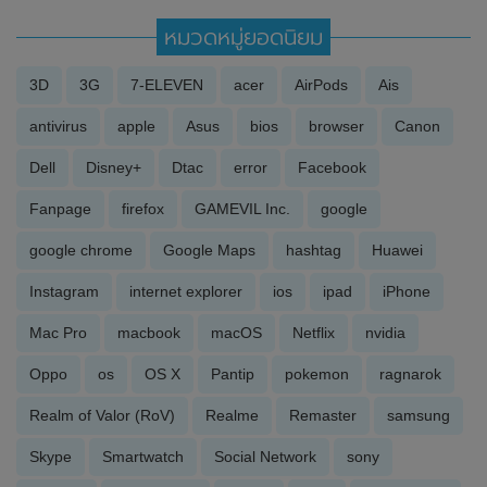
หมวดหมู่ยอดนิยม
3D
3G
7-ELEVEN
acer
AirPods
Ais
antivirus
apple
Asus
bios
browser
Canon
Dell
Disney+
Dtac
error
Facebook
Fanpage
firefox
GAMEVIL Inc.
google
google chrome
Google Maps
hashtag
Huawei
Instagram
internet explorer
ios
ipad
iPhone
Mac Pro
macbook
macOS
Netflix
nvidia
Oppo
os
OS X
Pantip
pokemon
ragnarok
Realm of Valor (RoV)
Realme
Remaster
samsung
Skype
Smartwatch
Social Network
sony