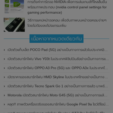
การตั้งค่าการ์ดจอ NVIDIA เพื่อการเล่นเกมส์ที่ไหลลื่นขึ้น
พร้อมภาพประกอบ (nvidia control panel settings for
gaming performance)
วิธีการแคปหน้าจอคอม เพื่อจับภาพบนหน้าจอคอมง่ายๆ
โดยไม่ต้องลงโปรแกรมเพิ่ม
เนื้อหาจากหมวดเดียวกัน
เปิดตัวแท็บเล็ต POCO Pad (5G) อย่างเป็นทางการแล้วในประเทศอินเดีย มาพร้อมชิปเซ็ต Snapdragon 7s Gen 2 ของ Qualcomm และรองรับเครือข่าย 5G
เปิดตัวสมาร์ทโฟน Vivo Y03t ในประเทศฟิลิปปินส์อย่างเป็นทางการแล้ว มาพร้อมชิปเซ็ต Unisoc T612 , กล้องหลัง ความละเอียด 13MP , แบตเตอรี่ 5,000mAh และหน้าจอแสดงผล LCD / 90Hz
เปิดตัวสมาร์ทโฟน OPPO A3 Pro (5G) และ OPPO A3x ในประเทศไทยอย่างเป็นทางการแล้ว ในราคาเริ่มต้นเพียง 3,999 บาท
เปิดราคาของสมาร์ทโฟน HMD Skyline ในประเทศไทยอย่างเป็นทางการแล้ว ราคา 14,990 บาท
เปิดตัวสมาร์ทโฟน Tecno Spark Go 1 อย่างเป็นทางการแล้ว มาพร้อมหน้าจอแสดงผล LCD / 120Hz , แบตเตอรี่ 5,000mAh และใช้ชิปเซ็ต Unisoc
Motorola เปิดตัวสมาร์ทโฟน Moto G45 (5G) อย่างเป็นทางการแล้วในอินเดีย
หลุด!! ภาพตัวเครื่องจริงของสมาร์ทโฟน Google Pixel 9a โชว์ดีไซน์ใหม่ กล้องหลังแบนราบ ไม่มีกรอบของกล้องแล้ว