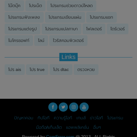
โน๊ตบุ๊ค
โปรเน็ต
โปรแกรมช่วยดาวน์โหลด
โปรแกรมฟังเพลง
โปรแกรมเขียนแผ่น
โปรแกรมแชท
โปรแกรมแต่งรูป
โปรแกรมแปลภาษา
โฟลเดอร์
ไดร์เวอร์
ไมโครซอฟท์
ไลน์
ไวรัสคอมพิวเตอร์
Links
โปร ais
โปร true
โปร dtac
ตรวจหวย
ปัญหาคอม
ทิปไอที
ความรู้ไอที
เกมส์
ข่าวไอที
โปรแกรม
มือถือ/แท็บเล็ต
แอพพลิเคชั่น
อื่นๆ
Powered by
ComError.com
@ 2013 , ALL Rights