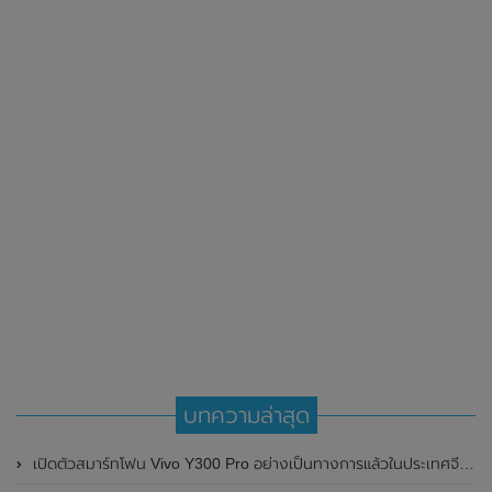
บทความล่าสุด
เปิดตัวสมาร์ทโฟน Vivo Y300 Pro อย่างเป็นทางการแล้วในประเทศจีน มาพร้อมดีไซน์พรีเมี่ยม ทนทาน และแบตเตอรี่สุดอึดขนาดใหญ่ 6,500mAh พร้อมรองรับการชาร์จไว 80W