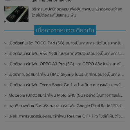
gaming performance)
วิธีการแคปหน้าจอคอม เพื่อจับภาพบนหน้าจอคอมง่ายๆ
โดยไม่ต้องลงโปรแกรมเพิ่ม
เนื้อหาจากหมวดเดียวกัน
เปิดตัวแท็บเล็ต POCO Pad (5G) อย่างเป็นทางการแล้วในประเทศอินเดีย มาพร้อมชิปเซ็ต Snapdragon 7s Gen 2 ของ Qualcomm และรองรับเครือข่าย 5G
เปิดตัวสมาร์ทโฟน Vivo Y03t ในประเทศฟิลิปปินส์อย่างเป็นทางการแล้ว มาพร้อมชิปเซ็ต Unisoc T612 , กล้องหลัง ความละเอียด 13MP , แบตเตอรี่ 5,000mAh และหน้าจอแสดงผล LCD / 90Hz
เปิดตัวสมาร์ทโฟน OPPO A3 Pro (5G) และ OPPO A3x ในประเทศไทยอย่างเป็นทางการแล้ว ในราคาเริ่มต้นเพียง 3,999 บาท
เปิดราคาของสมาร์ทโฟน HMD Skyline ในประเทศไทยอย่างเป็นทางการแล้ว ราคา 14,990 บาท
เปิดตัวสมาร์ทโฟน Tecno Spark Go 1 อย่างเป็นทางการแล้ว มาพร้อมหน้าจอแสดงผล LCD / 120Hz , แบตเตอรี่ 5,000mAh และใช้ชิปเซ็ต Unisoc
Motorola เปิดตัวสมาร์ทโฟน Moto G45 (5G) อย่างเป็นทางการแล้วในอินเดีย
หลุด!! ภาพตัวเครื่องจริงของสมาร์ทโฟน Google Pixel 9a โชว์ดีไซน์ใหม่ กล้องหลังแบนราบ ไม่มีกรอบของกล้องแล้ว
เผย!! ภาพเรนเดอร์ของสมาร์ทโฟน Realme GT7 Pro โชว์ให้เห็นดีไซน์ใหม่ พร้อมเผยรายละเอียดสเปกที่สำคัญบางส่วน