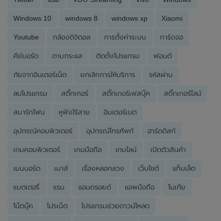
Windows 10
windows 8
windows xp
Xiaomi
Youtube
กล้องดิจิตอล
การตั้งค่าระบบ
การ์ดจอ
คีย์บอร์ด
ตามกระแส
ติดตั้งโปรแกรม
ฟอนต์
ภัยจากอินเตอร์เน็ต
ยกเลิกการให้บริการ
รหัสผ่าน
ลบโปรแกรม
สติ๊กเกอร์
สติ๊กเกอร์เฟสบุ๊ค
สติ๊กเกอร์ไลน์
สมาร์ทโฟน
หูฟังไร้สาย
อินเตอร์เนต
อุปกรณ์คอมพิวเตอร์
อุปกรณ์โทรศัพท์
ฮาร์ดดิสก์
เกมคอมพิวเตอร์
เกมมือถือ
เกมไลน์
เปิดตัวสินค้า
เมนบอร์ด
เมาส์
เรื่องหลอกลวง
เว็บไซต์
แท็บเล็ต
แบตเตอรี่
แรม
แอนดรอยด์
แอพมือถือ
โนเกีย
โน๊ตบุ๊ค
โปรเน็ต
โปรแกรมช่วยดาวน์โหลด