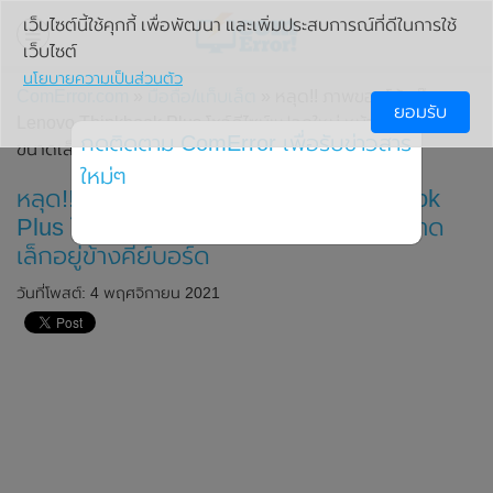
เว็บไซต์นี้ใช้คุกกี้ เพื่อพัฒนา และเพิ่มประสบการณ์ที่ดีในการใช้
เว็บไซต์
นโยบายความเป็นส่วนตัว
ComError.com
»
มือถือ/แท็บเล็ต
» หลุด!! ภาพของโน้ตบุ๊ก
ยอมรับ
Lenovo Thinkbook Plus โชว์ดีไซน์แปลกใหม่ หน้าจอที่สอง
กดติดตาม ComError เพื่อรับข่าวสาร
ขนาดเล็กอยู่ข้างคีย์บอร์ด
ใหม่ๆ
หลุด!! ภาพของโน้ตบุ๊ก Lenovo Thinkbook
Plus โชว์ดีไซน์แปลกใหม่ หน้าจอที่สองขนาด
เล็กอยู่ข้างคีย์บอร์ด
วันที่โพสต์: 4 พฤศจิกายน 2021