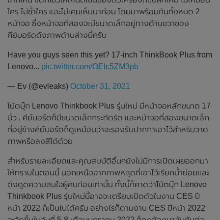
ใคร ไม่ซ้ำใคร และไม่เคยเห็นมาก่อน โดยมาพร้อมกันทั้งหมด 2
หน้าจอ ซึ่งหน้าจอที่สองจะมีขนาดเล็กอยู่ทางด้านขวาของ
คีย์บอร์ดดังภาพด้านล่างนี้ครับ
Have you guys seen this yet? 17-inch ThinkBook Plus from
Lenovo...
pic.twitter.com/OElc5ZM3pb
— Ev (@evleaks)
October 31, 2021
โน้ตบุ๊ก Lenovo Thinkbook Plus รุ่นใหม่ มีหน้าจอหลักขนาด 17
นิ้ว , คีย์บอร์ดก็มีขนาดเล็กกระทัดรัด และหน้าจอที่สองขนาดเล็ก
ที่อยู่ข้างคีย์บอร์ดก็ดูเหมือนว่าจะรองรับปากกาเอาไว้สำหรับวาด
ภาพหรือลงสีได้ด้วย
สำหรับรายละเอียดและคุณสมบัติอื่นๆยังไม่มีการเปิดเผยออกมา
ให้ทราบในตอนนี้ นอกเหนือจากภาพหลุดที่เอาไว้เรียกน้ำย่อยและ
ดึงดูดความสนใจผู้คนก่อนเท่านั้น ทั้งนี้ก็คาดว่าโน้ตบุ๊ก Lenovo
Thinkbook Plus รุ่นใหม่นี้อาจจะเตรียมเปิดตัวในงาน CES ปี
หน้า 2022 ก็เป็นไปได้ครับ อย่างไรก็ตามงาน CES ปีหน้า 2022
จะจัดขึ้นในวันที่ 5-8 เดือนมกราคม 2022 ก็คงต้องมาลุ้นกันต่อ