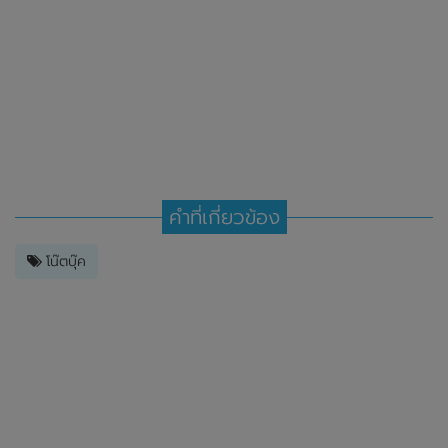
คำที่เกี่ยวข้อง
โน๊ตบุ๊ค