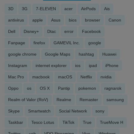
3D
3G
7-ELEVEN
acer
AirPods
Ais
antivirus
apple
Asus
bios
browser
Canon
Dell
Disney+
Dtac
error
Facebook
Fanpage
firefox
GAMEVIL Inc.
google
google chrome
Google Maps
hashtag
Huawei
Instagram
internet explorer
ios
ipad
iPhone
Mac Pro
macbook
macOS
Netflix
nvidia
Oppo
os
OS X
Pantip
pokemon
ragnarok
Realm of Valor (RoV)
Realme
Remaster
samsung
Skype
Smartwatch
Social Network
sony
Taskbar
Tesco Lotus
TikTok
True
TrueMove H
Twitter
usb
VDO Streaming
Vivo
Windows