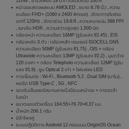
120W , ชาร์จเพียง 19 นาที ได้แบตเต็ม 100%
หน้าจอแสดงผลแบบ AMOLED , ขนาด 6.78 นิ้ว , ความ
ละเอียด FHD+ (1080 x 2400 พิกเซล) , อัตราการรีเฟรช
เรทที่ 120Hz , อัตราส่วน 19.8:9 , ความหนาแน่น 388 PPI
, รองรับ HDR , ความสว่างสูงสุด 1,500 นิต
กล้องหน้า ความละเอียด 16MP (รูรับแสง f/2.45) , EIS
กล้องหลัง 3 ตัว : กล้องหลัก เซนเซอร์ ISOCELL GN5
ความละเอียด 50MP (รูรับแสง f/1.75) , OIS + กล้อง
Ultrawide ความละเอียด 13MP (รูรับแสง f/2.2) , มุมกว้าง
120 องศา + กล้อง Telephoto ความละเอียด 12MP (รูรับ
แสง f/1.9) , ซูม Optical 2 เท่า + ไฟแฟลช LED
การเชื่อมต่อ : Wi-Fi , Bluetooth 5.2 , Dual SIM (นาโน) ,
พอร์ต USB Type-C , 5G , NFC
รองรับเซ็นเซอร์สแกนลายนิ้วมือบนหน้าจอ + การจดจำ
ใบหน้า
ขนาดของตัวเครื่อง 164.55×76.70×8.37 มม.
น้ำหนัก 206.1 กรัม
มีลำโพงคู่
ระบบปฏิบัติการ Android 12 ครอบบน OriginOS Ocean