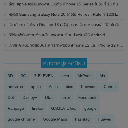
ลือ!! Apple เตรียมจัดงานเปิดตัว iPhone 15 Series ในวันที่ 13 กันยายน 2023 นี้ พร้อมเผยรายละเอียดราคา
หลุด!! Samsung Galaxy Note 20 อาจใช้ Refresh Rate ที่ 120Hz
เปิดตัวสมาร์ทโฟน Realme 13 (4G) อย่างเป็นทางการแล้วที่อินโดนีเซีย มาพร้อมชิปเซ็ต Qualcomm Snapdragon 685 , หน้าจอแสดงผล AMOLED ขนาดใหญ่ 6.67 นิ้ว / 120Hz และแบตเตอรี่ 5,000mAh
วิธีพิมพ์ข้อความด้วยเสียงพูดภาษาไทยสำหรับผู้ใช้ Android
เผย!! คะแนนทดสอบประสิทธิภาพของ iPhone 12 และ iPhone 12 Pro บน Geekbench แรงขึ้นเล็กน้อย
หมวดหมู่ยอดนิยม
3D
3G
7-ELEVEN
acer
AirPods
Ais
antivirus
apple
Asus
bios
browser
Canon
Dell
Disney+
Dtac
error
Facebook
Fanpage
firefox
GAMEVIL Inc.
google
google chrome
Google Maps
hashtag
Huawei