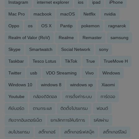
Instagram
internet explorer
ios
ipad
iPhone
Mac Pro
macbook
macOS
Netflix
nvidia
Oppo
os
OS X
Pantip
pokemon
ragnarok
Realm of Valor (RoV)
Realme
Remaster
samsung
Skype
Smartwatch
Social Network
sony
Taskbar
Tesco Lotus
TikTok
True
TrueMove H
Twitter
usb
VDO Streaming
Vivo
Windows
Windows 10
windows 8
windows xp
Xiaomi
Youtube
กล้องดิจิตอล
การตั้งค่าระบบ
การ์ดจอ
คีย์บอร์ด
ตามกระแส
ติดตั้งโปรแกรม
ฟอนต์
ภัยจากอินเตอร์เน็ต
ยกเลิกการให้บริการ
รหัสผ่าน
ลบโปรแกรม
สติ๊กเกอร์
สติ๊กเกอร์เฟสบุ๊ค
สติ๊กเกอร์ไลน์