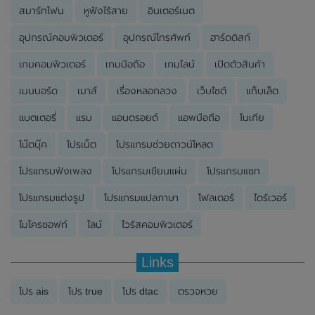
สมาร์ทโฟน
หูฟังไร้สาย
อินเตอร์เนต
อุปกรณ์คอมพิวเตอร์
อุปกรณ์โทรศัพท์
ฮาร์ดดิสก์
เกมคอมพิวเตอร์
เกมมือถือ
เกมไลน์
เปิดตัวสินค้า
เมนบอร์ด
เมาส์
เรื่องหลอกลวง
เว็บไซต์
แท็บเล็ต
แบตเตอรี่
แรม
แอนดรอยด์
แอพมือถือ
โนเกีย
โน๊ตบุ๊ค
โปรเน็ต
โปรแกรมช่วยดาวน์โหลด
โปรแกรมฟังเพลง
โปรแกรมเขียนแผ่น
โปรแกรมแชท
โปรแกรมแต่งรูป
โปรแกรมแปลภาษา
โฟลเดอร์
ไดร์เวอร์
ไมโครซอฟท์
ไลน์
ไวรัสคอมพิวเตอร์
Links
โปร ais
โปร true
โปร dtac
ตรวจหวย