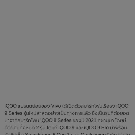
iQOO แบรนด์ย่อยของ Vivo ได้เปิดตัวสมาร์ทโฟนเรือธง iQOO
9 Series รุ่นใหม่ล่าสุดอย่างเป็นทางการแล้ว ซึ่งเป็นรุ่นที่ต่อยอด
มาจากสมาร์ทโฟน iQOO 8 Series ของปี 2021 ที่ผ่านมา โดยมี
ด้วยกันทั้งหมด 2 รุ่น ได้แก่ iQOO 9 และ iQOO 9 Pro มาพร้อม
กับชิปเซ็ต Snapdragon 8 Gen 1 ของ Qualcomm ตัวใหม่ล่าสุด