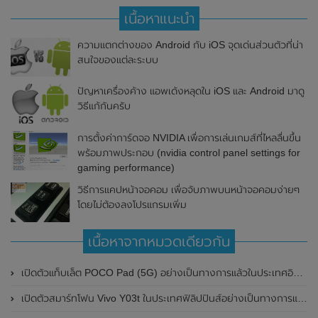
เนื้อหาแนะนำ
ความแตกต่างของ Android กับ iOS จุดเด่นส่วนตัวที่น่า
สนใจของแต่ละระบบ
ปัญหาเครื่องค้าง แอพเด้งหลุดใน iOS และ Android มาดู
วิธีแก้กันครับ
การตั้งค่าการ์ดจอ NVIDIA เพื่อการเล่นเกมส์ที่ไหลลื่นขึ้น
พร้อมภาพประกอบ (nvidia control panel settings for
gaming performance)
วิธีการแคปหน้าจอคอม เพื่อจับภาพบนหน้าจอคอมง่ายๆ
โดยไม่ต้องลงโปรแกรมเพิ่ม
เนื้อหาจากหมวดเดียวกัน
เปิดตัวแท็บเล็ต POCO Pad (5G) อย่างเป็นทางการแล้วในประเทศอินเดีย มาพร้อมชิปเซ็ต Snapdragon 7s Gen 2 ของ Qualcomm และรองรับเครือข่าย 5G
เปิดตัวสมาร์ทโฟน Vivo Y03t ในประเทศฟิลิปปินส์อย่างเป็นทางการแล้ว มาพร้อมชิปเซ็ต Unisoc T612 , กล้องหลัง ความละเอียด 13MP , แบตเตอรี่ 5,000mAh และหน้าจอแสดงผล LCD / 90Hz