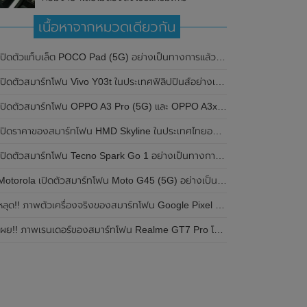
เนื้อหาจากหมวดเดียวกัน
ปิดตัวแท็บเล็ต POCO Pad (5G) อย่างเป็นทางการแล้วในประเทศอินเดีย มาพร้อมชิปเซ็ต Snapdragon 7s Gen 2 ของ Qualcomm และรองรับเครือข่าย 5G
ิดตัวสมาร์ทโฟน Vivo Y03t ในประเทศฟิลิปปินส์อย่างเป็นทางการแล้ว มาพร้อมชิปเซ็ต Unisoc T612 , กล้องหลัง ความละเอียด 13MP , แบตเตอรี่ 5,000mAh และหน้าจอแสดงผล LCD / 90Hz
ปิดตัวสมาร์ทโฟน OPPO A3 Pro (5G) และ OPPO A3x ในประเทศไทยอย่างเป็นทางการแล้ว ในราคาเริ่มต้นเพียง 3,999 บาท
ปิดราคาของสมาร์ทโฟน HMD Skyline ในประเทศไทยอย่างเป็นทางการแล้ว ราคา 14,990 บาท
ปิดตัวสมาร์ทโฟน Tecno Spark Go 1 อย่างเป็นทางการแล้ว มาพร้อมหน้าจอแสดงผล LCD / 120Hz , แบตเตอรี่ 5,000mAh และใช้ชิปเซ็ต Unisoc
Motorola เปิดตัวสมาร์ทโฟน Moto G45 (5G) อย่างเป็นทางการแล้วในอินเดีย
ลุด!! ภาพตัวเครื่องจริงของสมาร์ทโฟน Google Pixel 9a โชว์ดีไซน์ใหม่ กล้องหลังแบนราบ ไม่มีกรอบของกล้องแล้ว
ผย!! ภาพเรนเดอร์ของสมาร์ทโฟน Realme GT7 Pro โชว์ให้เห็นดีไซน์ใหม่ พร้อมเผยรายละเอียดสเปกที่สำคัญบางส่วน