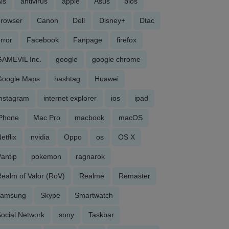
is
antivirus
apple
Asus
bios
browser
Canon
Dell
Disney+
Dtac
rror
Facebook
Fanpage
firefox
GAMEVIL Inc.
google
google chrome
Google Maps
hashtag
Huawei
Instagram
internet explorer
ios
ipad
iPhone
Mac Pro
macbook
macOS
etflix
nvidia
Oppo
os
OS X
antip
pokemon
ragnarok
ealm of Valor (RoV)
Realme
Remaster
samsung
Skype
Smartwatch
ocial Network
sony
Taskbar