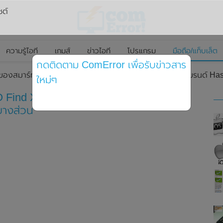
ซต์
ความรู้ไอที
เกมส์
ข่าวไอที
โปรแกรม
มือถือ/แท็บเล็ต
กดติดตาม ComError เพื่อรับข่าวสาร
งของสมาร์ทโฟน OPPO Find X5 Pro โชว์ดีไซน์กล้องหลังแบรนด์ Ha
ใหม่ๆ
Find X5 Pro โชว์ดีไซน์กล้องหลังแบรนด์
บางส่วน