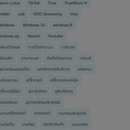
esco Lotus
TikTok
True
TrueMove H
witter
usb
VDO Streaming
Vivo
Windows
Windows 10
windows 8
windows xp
Xiaomi
Youtube
ล้องดิจิตอล
การตั้งค่าระบบ
การ์ดจอ
ีย์บอร์ด
ตามกระแส
ติดตั้งโปรแกรม
ฟอนต์
ัยจากอินเตอร์เน็ต
ยกเลิกการให้บริการ
รหัสผ่าน
ลบโปรแกรม
สติ๊กเกอร์
สติ๊กเกอร์เฟสบุ๊ค
ติ๊กเกอร์ไลน์
สมาร์ทโฟน
หูฟังไร้สาย
ินเตอร์เนต
อุปกรณ์คอมพิวเตอร์
ุปกรณ์โทรศัพท์
ฮาร์ดดิสก์
เกมคอมพิวเตอร์
กมมือถือ
เกมไลน์
เปิดตัวสินค้า
เมนบอร์ด