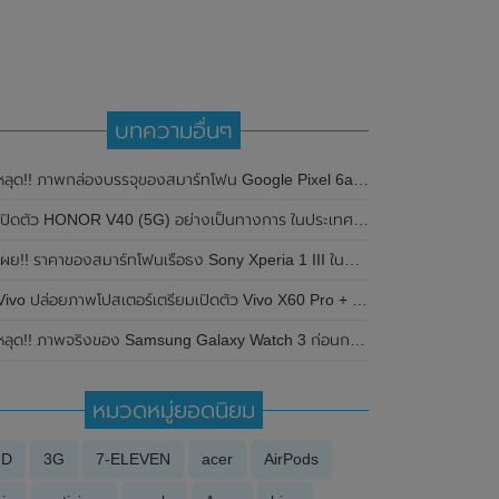
บทความอื่นๆ
ลุด!! ภาพกล่องบรรจุของสมาร์ทโฟน Google Pixel 6a ดีไซน์คล้าย Google Pixel 6 เตรียมเปิดตัวในเร็วๆนี้
ปิดตัว HONOR V40 (5G) อย่างเป็นทางการ ในประเทศจีน มาพร้อมชิปเซ็ต Dimensity 1000+ , กล้องหลัก ความละเอียดสูงถึง 50MP
ผย!! ราคาของสมาร์ทโฟนเรือธง Sony Xperia 1 III ในประเทศไทยอย่างเป็นทางการ 42,990 บาท
ivo ปล่อยภาพโปสเตอร์เตรียมเปิดตัว Vivo X60 Pro + ในวันที่ 21 เดือนมกราคม 2021 นี้ ที่ประเทศจีน
หลุด!! ภาพจริงของ Samsung Galaxy Watch 3 ก่อนการเปิดตัวอย่างเป็นทางการ
หมวดหมู่ยอดนิยม
3D
3G
7-ELEVEN
acer
AirPods