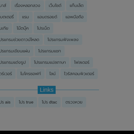
มาส์
เรื่องหลอกลวง
เว็บไซต์
แท็บเล็ต
บตเตอรี่
แรม
แอนดรอยด์
แอพมือถือ
นเกีย
โน๊ตบุ๊ค
โปรเน็ต
ปรแกรมช่วยดาวน์โหลด
โปรแกรมฟังเพลง
ปรแกรมเขียนแผ่น
โปรแกรมแชท
ปรแกรมแต่งรูป
โปรแกรมแปลภาษา
โฟลเดอร์
ดร์เวอร์
ไมโครซอฟท์
ไลน์
ไวรัสคอมพิวเตอร์
Links
ปร ais
โปร true
โปร dtac
ตรวจหวย