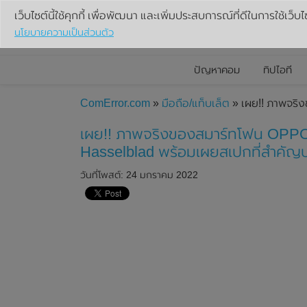
เว็บไซต์นี้ใช้คุกกี้ เพื่อพัฒนา และเพิ่มประสบการณ์ที่ดีในการใช้เว็บไ
นโยบายความเป็นส่วนตัว
ปัญหาคอม
ทิปไอที
ComError.com
»
มือถือ/แท็บเล็ต
» เผย!! ภาพจริ
เผย!! ภาพจริงของสมาร์ทโฟน OPPO 
Hasselblad พร้อมเผยสเปกที่สำคัญ
วันที่โพสต์: 24 มกราคม 2022