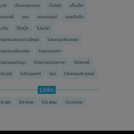
มาส์
เรื่องหลอกลวง
เว็บไซต์
แท็บเล็ต
บตเตอรี่
แรม
แอนดรอยด์
แอพมือถือ
นเกีย
โน๊ตบุ๊ค
โปรเน็ต
ปรแกรมช่วยดาวน์โหลด
โปรแกรมฟังเพลง
ปรแกรมเขียนแผ่น
โปรแกรมแชท
ปรแกรมแต่งรูป
โปรแกรมแปลภาษา
โฟลเดอร์
ดร์เวอร์
ไมโครซอฟท์
ไลน์
ไวรัสคอมพิวเตอร์
Links
ปร ais
โปร true
โปร dtac
ตรวจหวย