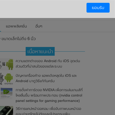
ยอมรับ
แอพพลิเคชั่น
อื่นๆ
าดเล็กไม่ถึง 6 นิ้ว
เนื้อหาแนะนำ
ความแตกต่างของ Android กับ iOS จุดเด่น
ส่วนตัวที่น่าสนใจของแต่ละระบบ
ปัญหาเครื่องค้าง แอพเด้งหลุดใน iOS และ
Android มาดูวิธีแก้กันครับ
การตั้งค่าการ์ดจอ NVIDIA เพื่อการเล่นเกมส์ที่
ไหลลื่นขึ้น พร้อมภาพประกอบ (nvidia control
panel settings for gaming performance)
วิธีการแคปหน้าจอคอม เพื่อจับภาพบนหน้าจอ
คอมง่ายๆโดยไม่ต้องลงโปรแกรมเพิ่ม