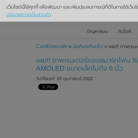
เว็บไซต์นี้ใช้คุกกี้ เพื่อพัฒนา และเพิ่มประสบการณ์ที่ดีในการใช้เว็บไ
นโยบายความเป็นส่วนตัว
ปัญหาคอม
ทิปไอที
ComError.com
»
มือถือ/แท็บเล็ต
» เผย!! ภาพเรน
เผย!! ภาพเรนเดอร์ของสมาร์ทโฟน 
AMOLED ขนาดเล็กไม่ถึง 6 นิ้ว
วันที่โพสต์: 15 กุมภาพันธ์ 2022