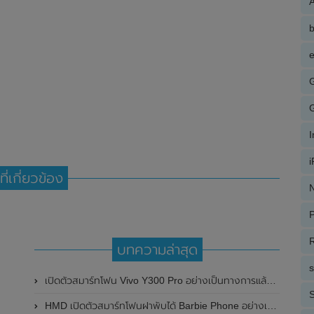
A
e
ที่เกี่ยวข้อง
N
P
R
บทความล่าสุด
เปิดตัวสมาร์ทโฟน Vivo Y300 Pro อย่างเป็นทางการแล้วในประเทศจีน มาพร้อมดีไซน์พรีเมี่ยม ทนทาน และแบตเตอรี่สุดอึดขนาดใหญ่ 6,500mAh พร้อมรองรับการชาร์จไว 80W
S
HMD เปิดตัวสมาร์ทโฟนฝาพับได้ Barbie Phone อย่างเป็นทางการแล้ว มาพร้อมธีมสีชมพูสดใส