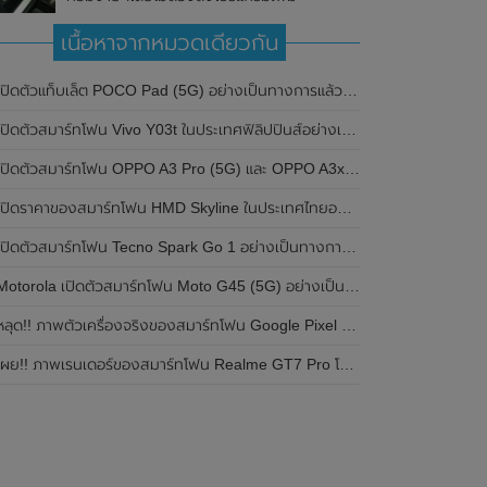
เนื้อหาจากหมวดเดียวกัน
ปิดตัวแท็บเล็ต POCO Pad (5G) อย่างเป็นทางการแล้วในประเทศอินเดีย มาพร้อมชิปเซ็ต Snapdragon 7s Gen 2 ของ Qualcomm และรองรับเครือข่าย 5G
ิดตัวสมาร์ทโฟน Vivo Y03t ในประเทศฟิลิปปินส์อย่างเป็นทางการแล้ว มาพร้อมชิปเซ็ต Unisoc T612 , กล้องหลัง ความละเอียด 13MP , แบตเตอรี่ 5,000mAh และหน้าจอแสดงผล LCD / 90Hz
ปิดตัวสมาร์ทโฟน OPPO A3 Pro (5G) และ OPPO A3x ในประเทศไทยอย่างเป็นทางการแล้ว ในราคาเริ่มต้นเพียง 3,999 บาท
ปิดราคาของสมาร์ทโฟน HMD Skyline ในประเทศไทยอย่างเป็นทางการแล้ว ราคา 14,990 บาท
ปิดตัวสมาร์ทโฟน Tecno Spark Go 1 อย่างเป็นทางการแล้ว มาพร้อมหน้าจอแสดงผล LCD / 120Hz , แบตเตอรี่ 5,000mAh และใช้ชิปเซ็ต Unisoc
Motorola เปิดตัวสมาร์ทโฟน Moto G45 (5G) อย่างเป็นทางการแล้วในอินเดีย
ลุด!! ภาพตัวเครื่องจริงของสมาร์ทโฟน Google Pixel 9a โชว์ดีไซน์ใหม่ กล้องหลังแบนราบ ไม่มีกรอบของกล้องแล้ว
ผย!! ภาพเรนเดอร์ของสมาร์ทโฟน Realme GT7 Pro โชว์ให้เห็นดีไซน์ใหม่ พร้อมเผยรายละเอียดสเปกที่สำคัญบางส่วน