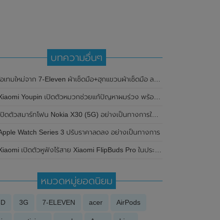
บทความอื่นๆ
ไอเทมใหม่จาก 7-Eleven ผ้าเช็ดมือ+ฮุกแขวนผ้าเช็ดมือ ลายเจ้าหญิง Frozen
Xiaomi Youpin เปิดตัวหมวกช่วยแก้ปัญหาผมร่วง พร้อมวางจำหน่ายแล้ว
ปิดตัวสมาร์ทโฟน Nokia X30 (5G) อย่างเป็นทางการในประเทศไทยแล้ว มาพร้อมมาพร้อมการอัพเกรดความปลอดภัย 3 ปี และ อัพเกรด Android นาน 3 ปี
Apple Watch Series 3 ปรับราคาลดลง อย่างเป็นทางการ
iaomi เปิดตัวหูฟังไร้สาย Xiaomi FlipBuds Pro ในประเทศจีน มาพร้อมรองรับฟีเจอร์ Active Noise Cancelling , ANC , Bluetooth 5.2 ดีไซน์คล้าย Airpods Pro
หมวดหมู่ยอดนิยม
3D
3G
7-ELEVEN
acer
AirPods