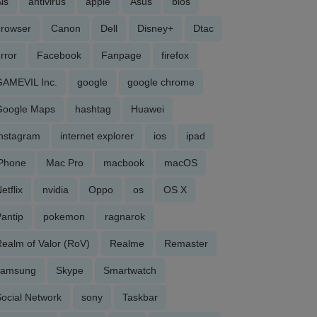
is
antivirus
apple
Asus
bios
browser
Canon
Dell
Disney+
Dtac
rror
Facebook
Fanpage
firefox
GAMEVIL Inc.
google
google chrome
Google Maps
hashtag
Huawei
Instagram
internet explorer
ios
ipad
iPhone
Mac Pro
macbook
macOS
etflix
nvidia
Oppo
os
OS X
antip
pokemon
ragnarok
ealm of Valor (RoV)
Realme
Remaster
samsung
Skype
Smartwatch
ocial Network
sony
Taskbar