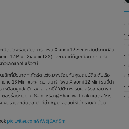
เ
เป
เ
i จะเปิดตัวพร้อมกับสมาร์ทโฟน Xiaomi 12 Series ในประเทศจีน
เ
 Xiaomi 12 Pro , Xiaomi 12X) และตอนนี้ก็ดูเหมือนว่าสมาร์ท
ทั่วโลกแล้วในเร็วๆนี้
เ
นเล็กที่มีขนาดกะทัดรัดแต่จะมาพร้อมกับคุณสมบัติระดับเรือ
hone 13 Mini และคาดว่าสมาร์ทโฟน Xiaomi 12 Mini รุ่นนี้น่า
ห
หมือนคู่แข่งนั่นเอง ล่าสุดนี้ก็ได้มีภาพเรนเดอร์ของสมาร์ท
เตอร์ชื่อดังอย่าง Sam (หรือ @Shadow_Leak) แสดงให้เรา
เ
งยังเผยรายละเอียดสเปกที่สำคัญบางส่วนให้ได้ทราบกันด้วย
Look
pic.twitter.com/9rW5jSAYSm