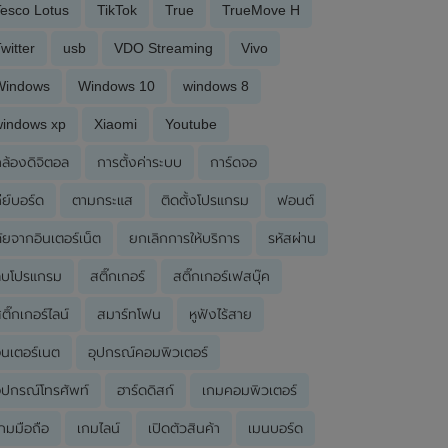
esco Lotus
TikTok
True
TrueMove H
witter
usb
VDO Streaming
Vivo
Windows
Windows 10
windows 8
windows xp
Xiaomi
Youtube
ล้องดิจิตอล
การตั้งค่าระบบ
การ์ดจอ
ีย์บอร์ด
ตามกระแส
ติดตั้งโปรแกรม
ฟอนต์
ัยจากอินเตอร์เน็ต
ยกเลิกการให้บริการ
รหัสผ่าน
ลบโปรแกรม
สติ๊กเกอร์
สติ๊กเกอร์เฟสบุ๊ค
ติ๊กเกอร์ไลน์
สมาร์ทโฟน
หูฟังไร้สาย
ินเตอร์เนต
อุปกรณ์คอมพิวเตอร์
ุปกรณ์โทรศัพท์
ฮาร์ดดิสก์
เกมคอมพิวเตอร์
กมมือถือ
เกมไลน์
เปิดตัวสินค้า
เมนบอร์ด