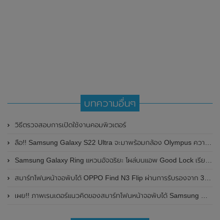
บทความอื่นๆ
วิธีตรวจสอบการเปิดใช้งานคอมพิวเตอร์
ลือ!! Samsung Galaxy S22 Ultra จะมาพร้อมกล้อง Olympus ความละเอียด 200MP , รองรับ S Pen ลุ้นเปิดตัวต้นปีหน้า 2022
Samsung Galaxy Ring แหวนอัจฉริยะ โผล่บนแอพ Good Lock เรียบร้อยแล้ว
สมาร์ทโฟนหน้าจอพับได้ OPPO Find N3 Flip ผ่านการรับรองจาก 3C ของประเทศจีนแล้ว มาพร้อมรองรับการชาร์จไวที่ 67W คาดเปิดตัวในเร็วๆนี้
เผย!! ภาพเรนเดอร์แนวคิดของสมาร์ทโฟนหน้าจอพับได้ Samsung Galaxy Z Fold 5 โชว์ดีไซน์เพรียวบาง และหน้าจอแสดงผลไร้รอยพับ