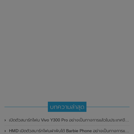
บทความล่าสุด
เปิดตัวสมาร์ทโฟน Vivo Y300 Pro อย่างเป็นทางการแล้วในประเทศจีน มาพร้อมดีไซน์พรีเมี่ยม ทนทาน และแบตเตอรี่สุดอึดขนาดใหญ่ 6,500mAh พร้อมรองรับการชาร์จไว 80W
HMD เปิดตัวสมาร์ทโฟนฝาพับได้ Barbie Phone อย่างเป็นทางการแล้ว มาพร้อมธีมสีชมพูสดใส