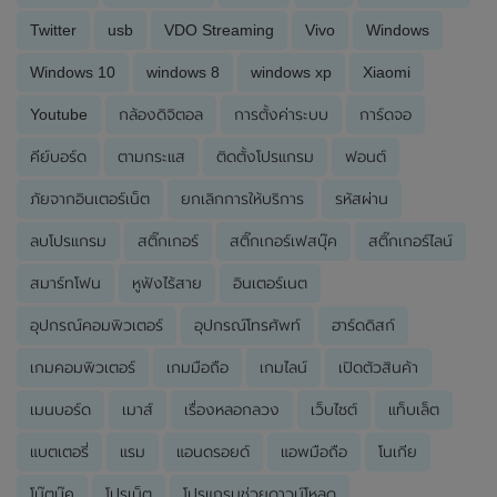
Twitter
usb
VDO Streaming
Vivo
Windows
Windows 10
windows 8
windows xp
Xiaomi
Youtube
กล้องดิจิตอล
การตั้งค่าระบบ
การ์ดจอ
คีย์บอร์ด
ตามกระแส
ติดตั้งโปรแกรม
ฟอนต์
ภัยจากอินเตอร์เน็ต
ยกเลิกการให้บริการ
รหัสผ่าน
ลบโปรแกรม
สติ๊กเกอร์
สติ๊กเกอร์เฟสบุ๊ค
สติ๊กเกอร์ไลน์
สมาร์ทโฟน
หูฟังไร้สาย
อินเตอร์เนต
อุปกรณ์คอมพิวเตอร์
อุปกรณ์โทรศัพท์
ฮาร์ดดิสก์
เกมคอมพิวเตอร์
เกมมือถือ
เกมไลน์
เปิดตัวสินค้า
เมนบอร์ด
เมาส์
เรื่องหลอกลวง
เว็บไซต์
แท็บเล็ต
แบตเตอรี่
แรม
แอนดรอยด์
แอพมือถือ
โนเกีย
โน๊ตบุ๊ค
โปรเน็ต
โปรแกรมช่วยดาวน์โหลด