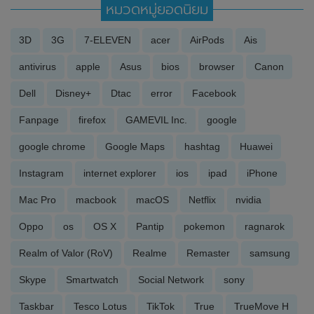
หมวดหมู่ยอดนิยม
3D
3G
7-ELEVEN
acer
AirPods
Ais
antivirus
apple
Asus
bios
browser
Canon
Dell
Disney+
Dtac
error
Facebook
Fanpage
firefox
GAMEVIL Inc.
google
google chrome
Google Maps
hashtag
Huawei
Instagram
internet explorer
ios
ipad
iPhone
Mac Pro
macbook
macOS
Netflix
nvidia
Oppo
os
OS X
Pantip
pokemon
ragnarok
Realm of Valor (RoV)
Realme
Remaster
samsung
Skype
Smartwatch
Social Network
sony
Taskbar
Tesco Lotus
TikTok
True
TrueMove H