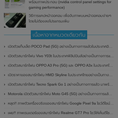
พร้อมภาพประกอบ (nvidia control panel settings for
gaming performance)
วิธีการแคปหน้าจอคอม เพื่อจับภาพบนหน้าจอคอมง่ายๆ
โดยไม่ต้องลงโปรแกรมเพิ่ม
เนื้อหาจากหมวดเดียวกัน
เปิดตัวแท็บเล็ต POCO Pad (5G) อย่างเป็นทางการแล้วในประเทศอินเดีย มาพร้อมชิปเซ็ต Snapdragon 7s Gen 2 ของ Qualcomm และรองรับเครือข่าย 5G
เปิดตัวสมาร์ทโฟน Vivo Y03t ในประเทศฟิลิปปินส์อย่างเป็นทางการแล้ว มาพร้อมชิปเซ็ต Unisoc T612 , กล้องหลัง ความละเอียด 13MP , แบตเตอรี่ 5,000mAh และหน้าจอแสดงผล LCD / 90Hz
เปิดตัวสมาร์ทโฟน OPPO A3 Pro (5G) และ OPPO A3x ในประเทศไทยอย่างเป็นทางการแล้ว ในราคาเริ่มต้นเพียง 3,999 บาท
เปิดราคาของสมาร์ทโฟน HMD Skyline ในประเทศไทยอย่างเป็นทางการแล้ว ราคา 14,990 บาท
เปิดตัวสมาร์ทโฟน Tecno Spark Go 1 อย่างเป็นทางการแล้ว มาพร้อมหน้าจอแสดงผล LCD / 120Hz , แบตเตอรี่ 5,000mAh และใช้ชิปเซ็ต Unisoc
Motorola เปิดตัวสมาร์ทโฟน Moto G45 (5G) อย่างเป็นทางการแล้วในอินเดีย
หลุด!! ภาพตัวเครื่องจริงของสมาร์ทโฟน Google Pixel 9a โชว์ดีไซน์ใหม่ กล้องหลังแบนราบ ไม่มีกรอบของกล้องแล้ว
เผย!! ภาพเรนเดอร์ของสมาร์ทโฟน Realme GT7 Pro โชว์ให้เห็นดีไซน์ใหม่ พร้อมเผยรายละเอียดสเปกที่สำคัญบางส่วน