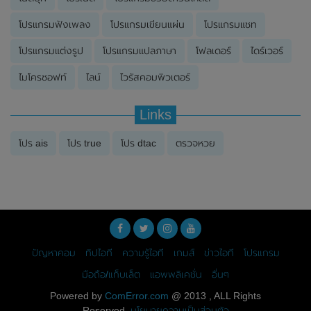
โปรแกรมฟังเพลง
โปรแกรมเขียนแผ่น
โปรแกรมแชท
โปรแกรมแต่งรูป
โปรแกรมแปลภาษา
โฟลเดอร์
ไดร์เวอร์
ไมโครซอฟท์
ไลน์
ไวรัสคอมพิวเตอร์
Links
โปร ais
โปร true
โปร dtac
ตรวจหวย
ปัญหาคอม
ทิปไอที
ความรู้ไอที
เกมส์
ข่าวไอที
โปรแกรม
มือถือ/แท็บเล็ต
แอพพลิเคชั่น
อื่นๆ
Powered by
ComError.com
@ 2013 , ALL Rights
Reserved.
นโยบายความเป็นส่วนตัว