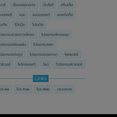
มาส์
เรื่องหลอกลวง
เว็บไซต์
แท็บเล็ต
บตเตอรี่
แรม
แอนดรอยด์
แอพมือถือ
นเกีย
โน๊ตบุ๊ค
โปรเน็ต
ปรแกรมช่วยดาวน์โหลด
โปรแกรมฟังเพลง
ปรแกรมเขียนแผ่น
โปรแกรมแชท
ปรแกรมแต่งรูป
โปรแกรมแปลภาษา
โฟลเดอร์
ดร์เวอร์
ไมโครซอฟท์
ไลน์
ไวรัสคอมพิวเตอร์
Links
ปร ais
โปร true
โปร dtac
ตรวจหวย