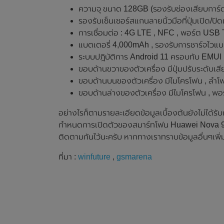
ความจุ ขนาด 128GB (รองรับช่องเสียบการ์
รองรับเซ็นเซอร์สแกนลายนิ้วมือที่ปุ่มเปิด/ปิด
การเชื่อมต่อ : 4G LTE , NFC , พอร์ต USB 
แบตเตอรี่ 4,000mAh , รองรับการชาร์จไวแ
ระบบปฎิบัติการ Android 11 ครอบทับ EMUI 
ขอบด้านขวาของตัวเครื่อง มีปุ่มปรับระดับเสียง
ขอบด้านบนของตัวเครื่อง มีไมโครโฟน , ลำโพ
ขอบด้านล่างของตัวเครื่อง มีไมโครโฟน , 
อย่างไรก็ตามรายละเอียดข้อมูลเบื้องต้นยังไม่ได้ร
กำหนดการเปิดตัวของสมาร์ทโฟน Huawei Nova 9 SE
ติดตามกันไว้นะครับ หากทางเราทราบข้อมูลอื่นๆเพิ่
ที่มา :
winfuture
,
gsmarena