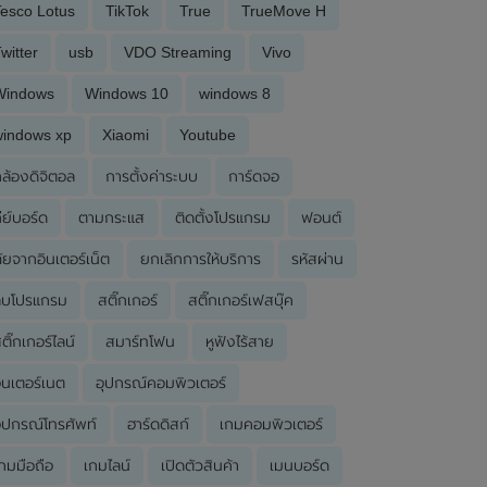
esco Lotus
TikTok
True
TrueMove H
witter
usb
VDO Streaming
Vivo
Windows
Windows 10
windows 8
windows xp
Xiaomi
Youtube
ล้องดิจิตอล
การตั้งค่าระบบ
การ์ดจอ
ีย์บอร์ด
ตามกระแส
ติดตั้งโปรแกรม
ฟอนต์
ัยจากอินเตอร์เน็ต
ยกเลิกการให้บริการ
รหัสผ่าน
ลบโปรแกรม
สติ๊กเกอร์
สติ๊กเกอร์เฟสบุ๊ค
ติ๊กเกอร์ไลน์
สมาร์ทโฟน
หูฟังไร้สาย
ินเตอร์เนต
อุปกรณ์คอมพิวเตอร์
ุปกรณ์โทรศัพท์
ฮาร์ดดิสก์
เกมคอมพิวเตอร์
กมมือถือ
เกมไลน์
เปิดตัวสินค้า
เมนบอร์ด