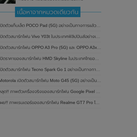
เนื้อหาจากหมวดเดียวกัน
ปิดตัวแท็บเล็ต POCO Pad (5G) อย่างเป็นทางการแล้วในประเทศอินเดีย มาพร้อมชิปเซ็ต Snapdragon 7s Gen 2 ของ Qualcomm และรองรับเครือข่าย 5G
ิดตัวสมาร์ทโฟน Vivo Y03t ในประเทศฟิลิปปินส์อย่างเป็นทางการแล้ว มาพร้อมชิปเซ็ต Unisoc T612 , กล้องหลัง ความละเอียด 13MP , แบตเตอรี่ 5,000mAh และหน้าจอแสดงผล LCD / 90Hz
ปิดตัวสมาร์ทโฟน OPPO A3 Pro (5G) และ OPPO A3x ในประเทศไทยอย่างเป็นทางการแล้ว ในราคาเริ่มต้นเพียง 3,999 บาท
ปิดราคาของสมาร์ทโฟน HMD Skyline ในประเทศไทยอย่างเป็นทางการแล้ว ราคา 14,990 บาท
ปิดตัวสมาร์ทโฟน Tecno Spark Go 1 อย่างเป็นทางการแล้ว มาพร้อมหน้าจอแสดงผล LCD / 120Hz , แบตเตอรี่ 5,000mAh และใช้ชิปเซ็ต Unisoc
Motorola เปิดตัวสมาร์ทโฟน Moto G45 (5G) อย่างเป็นทางการแล้วในอินเดีย
ลุด!! ภาพตัวเครื่องจริงของสมาร์ทโฟน Google Pixel 9a โชว์ดีไซน์ใหม่ กล้องหลังแบนราบ ไม่มีกรอบของกล้องแล้ว
ผย!! ภาพเรนเดอร์ของสมาร์ทโฟน Realme GT7 Pro โชว์ให้เห็นดีไซน์ใหม่ พร้อมเผยรายละเอียดสเปกที่สำคัญบางส่วน