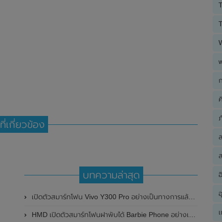
T
T
ก
ค
ภ
ที่เกี่ยวข้อง
ส
บทความล่าสุด
อ
อ
เปิดตัวสมาร์ทโฟน Vivo Y300 Pro อย่างเป็นทางการแล้วในประเทศจีน มาพร้อมดีไซน์พรีเมี่ยม ทนทาน และแบตเตอรี่สุดอึดขนาดใหญ่ 6,500mAh พร้อมรองรับการชาร์จไว 80W
เ
HMD เปิดตัวสมาร์ทโฟนฝาพับได้ Barbie Phone อย่างเป็นทางการแล้ว มาพร้อมธีมสีชมพูสดใส