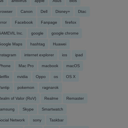
is
antivirus
apple
Asus
bios
browser
Canon
Dell
Disney+
Dtac
rror
Facebook
Fanpage
firefox
GAMEVIL Inc.
google
google chrome
Google Maps
hashtag
Huawei
Instagram
internet explorer
ios
ipad
iPhone
Mac Pro
macbook
macOS
etflix
nvidia
Oppo
os
OS X
antip
pokemon
ragnarok
ealm of Valor (RoV)
Realme
Remaster
samsung
Skype
Smartwatch
ocial Network
sony
Taskbar