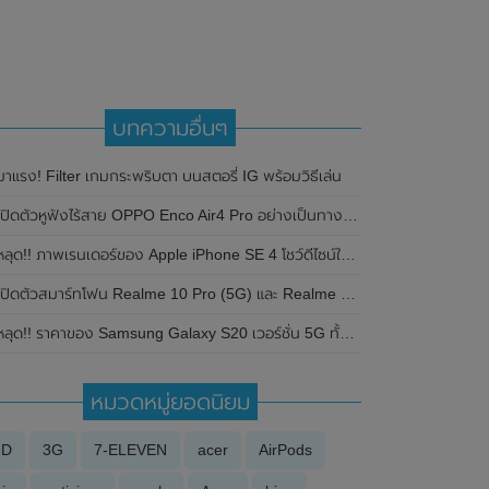
บทความอื่นๆ
มาแรง! Filter เกมกระพริบตา บนสตอรี่ IG พร้อมวิธีเล่น
ปิดตัวหูฟังไร้สาย OPPO Enco Air4 Pro อย่างเป็นทางการแล้วในประเทศไทย ในราคาสุดคุ้มเพียง 2,999 บาท
ลุด!! ภาพเรนเดอร์ของ Apple iPhone SE 4 โชว์ดีไซน์ใหม่ คล้าย iPhone 14 แต่มีกล้องหลังเพียงตัวเดียว
ปิดตัวสมาร์ทโฟน Realme 10 Pro (5G) และ Realme 10 Pro+ (5G) อย่างเป็นทางการแล้ว มาพร้อมกับกล้อง ความละเอียด 108 MP และระบบปฎิบัติการ Android 13
ลุด!! ราคาของ Samsung Galaxy S20 เวอร์ชั่น 5G ทั้ง 3 รุ่น 5G และ Samsung Galaxy Z Flip
หมวดหมู่ยอดนิยม
3D
3G
7-ELEVEN
acer
AirPods