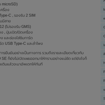
A
ด microSD)
เครื่อง
Type-C , รองรับ 2 SIM
e
บบมีสาย
12 (ไม่รองรับ GMS)
 , ปุ่มเปิด/ปิดเครื่อง
ง และช่องใส่ซิมการ์ด
พอร์ต USB Type-C และลำโพง
ับการยืนยันอย่างเป็นทางการ รวมถึงรายละเอียดเกี่ยวกับ
 ก็ยังไม่เปิดเผยออกมาให้ทราบอย่างแน่ชัด แต่ยังไงก็
N
มเติมแล้วจะมาอัพเดทให้ทันที
P
R
S