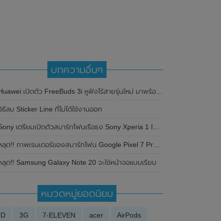
บทความอื่นๆ
Huawei เปิดตัว FreeBuds 3i หูฟังไร้สายรุ่นใหม่ มาพร้อมระบบตัดเสียงรบกวนในตัว
วิธีลบ Sticker Line ที่ไม่ได้ใช้งานออก
ony เตรียมเปิดตัวสมาร์ทโฟนเรือธง Sony Xperia 1 IV (Mark 4) รุ่นใหม่ที่ประเทศญี่ปุ่น ในวันที่ 11 พฤษภาคม 2022 นี้
ลุด!! ภาพเรนเดอร์ของสมาร์ทโฟน Google Pixel 7 Pro โชว์ให้เห็นดีไซน์หน้าจอแบบเจาะรู และกล้องหลัง 3 ตัว
หลุด!! Samsung Galaxy Note 20 จะใช้หน้าจอแบบเรียบ
หมวดหมู่ยอดนิยม
3D
3G
7-ELEVEN
acer
AirPods