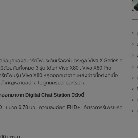
เ
เป
เ
ดข้อมูลของสมาร์ทโฟนระดับเรือธงในตระกูล Vivo X Series ที่
เ
ามีด้วยกันทั้งหมด 3 รุ่น ได้แก่ Vivo X80 , Vivo X80 Pro ,
์ทโฟนรุ่น Vivo X80 หลุดออกมาจากแหล่งข่าวชื่อดังที่เชื่อ
เ
ที่สำคัญหลายอย่าง ไปดูกันครับว่ามีอะไรบ้าง
ออกมาจาก Digital Chat Station มีดังนี้
ห
นาด 6.78 นิ้ว , ความละเอียด FHD+ , อัตราการรีเฟรชเรท
เ
000+ ตร.ม.