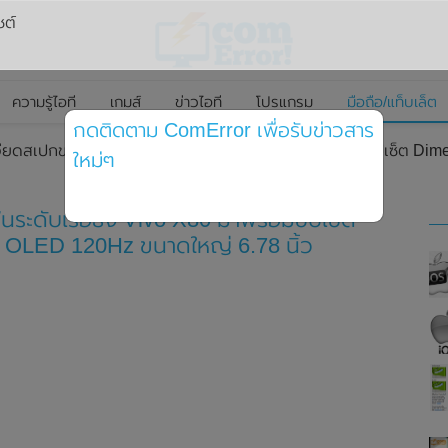
ซต์
ความรู้ไอที
เกมส์
ข่าวไอที
โปรแกรม
มือถือ/แท็บเล็ต
กดติดตาม ComError เพื่อรับข่าวสาร
เอียดสเปกของสมาร์ทโฟนระดับเรือธง Vivo X80 มาพร้อมชิปเซ็ต D
ใหม่ๆ
นระดับเรือธง Vivo X80 มาพร้อมชิปเซ็ต
 OLED 120Hz ขนาดใหญ่ 6.78 นิ้ว