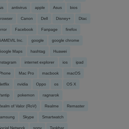
is
antivirus
apple
Asus
bios
browser
Canon
Dell
Disney+
Dtac
rror
Facebook
Fanpage
firefox
GAMEVIL Inc.
google
google chrome
Google Maps
hashtag
Huawei
Instagram
internet explorer
ios
ipad
iPhone
Mac Pro
macbook
macOS
etflix
nvidia
Oppo
os
OS X
antip
pokemon
ragnarok
ealm of Valor (RoV)
Realme
Remaster
samsung
Skype
Smartwatch
ocial Network
sony
Taskbar