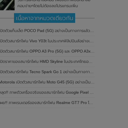
คอมง่ายๆโดยไม่ต้องลงโปรแกรมเพิ่ม
เนื้อหาจากหมวดเดียวกัน
ปิดตัวแท็บเล็ต POCO Pad (5G) อย่างเป็นทางการแล้วในประเทศอินเดีย มาพร้อมชิปเซ็ต Snapdragon 7s Gen 2 ของ Qualcomm และรองรับเครือข่าย 5G
ิดตัวสมาร์ทโฟน Vivo Y03t ในประเทศฟิลิปปินส์อย่างเป็นทางการแล้ว มาพร้อมชิปเซ็ต Unisoc T612 , กล้องหลัง ความละเอียด 13MP , แบตเตอรี่ 5,000mAh และหน้าจอแสดงผล LCD / 90Hz
ปิดตัวสมาร์ทโฟน OPPO A3 Pro (5G) และ OPPO A3x ในประเทศไทยอย่างเป็นทางการแล้ว ในราคาเริ่มต้นเพียง 3,999 บาท
ปิดราคาของสมาร์ทโฟน HMD Skyline ในประเทศไทยอย่างเป็นทางการแล้ว ราคา 14,990 บาท
ปิดตัวสมาร์ทโฟน Tecno Spark Go 1 อย่างเป็นทางการแล้ว มาพร้อมหน้าจอแสดงผล LCD / 120Hz , แบตเตอรี่ 5,000mAh และใช้ชิปเซ็ต Unisoc
Motorola เปิดตัวสมาร์ทโฟน Moto G45 (5G) อย่างเป็นทางการแล้วในอินเดีย
ลุด!! ภาพตัวเครื่องจริงของสมาร์ทโฟน Google Pixel 9a โชว์ดีไซน์ใหม่ กล้องหลังแบนราบ ไม่มีกรอบของกล้องแล้ว
ผย!! ภาพเรนเดอร์ของสมาร์ทโฟน Realme GT7 Pro โชว์ให้เห็นดีไซน์ใหม่ พร้อมเผยรายละเอียดสเปกที่สำคัญบางส่วน