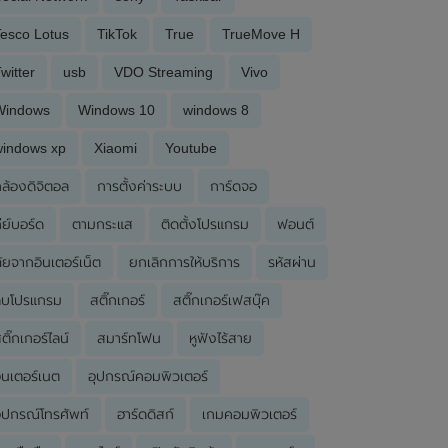
esco Lotus
TikTok
True
TrueMove H
witter
usb
VDO Streaming
Vivo
Windows
Windows 10
windows 8
windows xp
Xiaomi
Youtube
ล้องดิจิตอล
การตั้งค่าระบบ
การ์ดจอ
ีย์บอร์ด
ตามกระแส
ติดตั้งโปรแกรม
ฟอนต์
ัยจากอินเตอร์เน็ต
ยกเลิกการให้บริการ
รหัสผ่าน
ลบโปรแกรม
สติ๊กเกอร์
สติ๊กเกอร์เฟสบุ๊ค
ติ๊กเกอร์ไลน์
สมาร์ทโฟน
หูฟังไร้สาย
ินเตอร์เนต
อุปกรณ์คอมพิวเตอร์
ุปกรณ์โทรศัพท์
ฮาร์ดดิสก์
เกมคอมพิวเตอร์