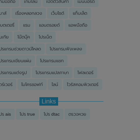
กมมือถือ
เกมไลน์
เปิดตัวสินค้า
เมนบอร์ด
มาส์
เรื่องหลอกลวง
เว็บไซต์
แท็บเล็ต
บตเตอรี่
แรม
แอนดรอยด์
แอพมือถือ
นเกีย
โน๊ตบุ๊ค
โปรเน็ต
ปรแกรมช่วยดาวน์โหลด
โปรแกรมฟังเพลง
ปรแกรมเขียนแผ่น
โปรแกรมแชท
ปรแกรมแต่งรูป
โปรแกรมแปลภาษา
โฟลเดอร์
ดร์เวอร์
ไมโครซอฟท์
ไลน์
ไวรัสคอมพิวเตอร์
Links
ปร ais
โปร true
โปร dtac
ตรวจหวย