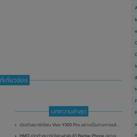
A
e
ที่เกี่ยวข้อง
N
P
บทความล่าสุด
R
เปิดตัวสมาร์ทโฟน Vivo Y300 Pro อย่างเป็นทางการแล้วในประเทศจีน มาพร้อมดีไซน์พรีเมี่ยม ทนทาน และแบตเตอรี่สุดอึดขนาดใหญ่ 6,500mAh พร้อมรองรับการชาร์จไว 80W
S
HMD เปิดตัวสมาร์ทโฟนฝาพับได้ Barbie Phone อย่างเป็นทางการแล้ว มาพร้อมธีมสีชมพูสดใส