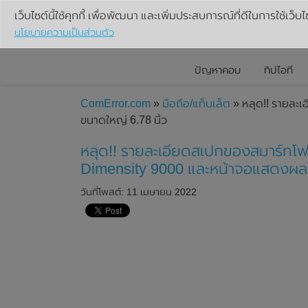
เว็บไซต์นี้ใช้คุกกี้ เพื่อพัฒนา และเพิ่มประสบการณ์ที่ดีในการใช้เว็บไ
นโยบายความเป็นส่วนตัว
ปัญหาคอม
ทิปไอที
ComError.com
»
มือถือ/แท็บเล็ต
» หลุด!! รายละ
ขนาดใหญ่ 6.78 นิ้ว
หลุด!! รายละเอียดสเปกของสมาร์ทโฟ
Dimensity 9000 และหน้าจอแสดงผล
วันที่โพสต์: 11 เมษายน 2022