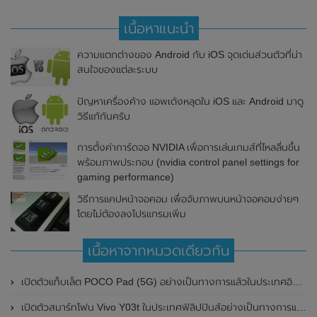
เนื้อหาแนะนำ
ความแตกต่างของ Android กับ iOS จุดเด่นส่วนตัวที่น่า
สนใจของแต่ละระบบ
ปัญหาเครื่องค้าง แอพเด้งหลุดใน iOS และ Android มาดู
วิธีแก้กันครับ
การตั้งค่าการ์ดจอ NVIDIA เพื่อการเล่นเกมส์ที่ไหลลื่นขึ้น
พร้อมภาพประกอบ (nvidia control panel settings for
gaming performance)
วิธีการแคปหน้าจอคอม เพื่อจับภาพบนหน้าจอคอมง่ายๆ
โดยไม่ต้องลงโปรแกรมเพิ่ม
เนื้อหาจากหมวดเดียวกัน
เปิดตัวแท็บเล็ต POCO Pad (5G) อย่างเป็นทางการแล้วในประเทศอินเดีย มาพร้อมชิปเซ็ต Snapdragon 7s Gen 2 ของ Qualcomm และรองรับเครือข่าย 5G
เปิดตัวสมาร์ทโฟน Vivo Y03t ในประเทศฟิลิปปินส์อย่างเป็นทางการแล้ว มาพร้อมชิปเซ็ต Unisoc T612 , กล้องหลัง ความละเอียด 13MP , แบตเตอรี่ 5,000mAh และหน้าจอแสดงผล LCD / 90Hz