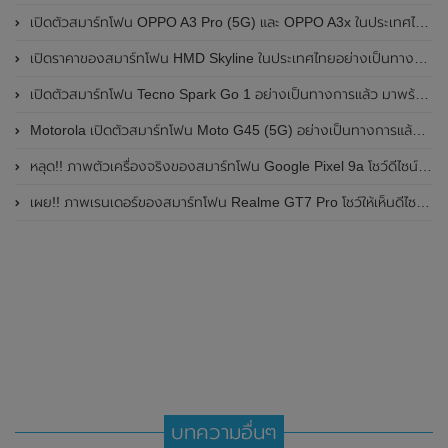
เปิดตัวสมาร์ทโฟน OPPO A3 Pro (5G) และ OPPO A3x ในประเทศไทยอย่างเป็นทางการแล้ว ในราคาเริ่มต้นเพียง 3,999 บาท
เปิดราคาของสมาร์ทโฟน HMD Skyline ในประเทศไทยอย่างเป็นทางการแล้ว ราคา 14,990 บาท
เปิดตัวสมาร์ทโฟน Tecno Spark Go 1 อย่างเป็นทางการแล้ว มาพร้อมหน้าจอแสดงผล LCD / 120Hz , แบตเตอรี่ 5,000mAh และใช้ชิปเซ็ต Unisoc
Motorola เปิดตัวสมาร์ทโฟน Moto G45 (5G) อย่างเป็นทางการแล้วในอินเดีย
หลุด!! ภาพตัวเครื่องจริงของสมาร์ทโฟน Google Pixel 9a โชว์ดีไซน์ใหม่ กล้องหลังแบนราบ ไม่มีกรอบของกล้องแล้ว
เผย!! ภาพเรนเดอร์ของสมาร์ทโฟน Realme GT7 Pro โชว์ให้เห็นดีไซน์ใหม่ พร้อมเผยรายละเอียดสเปกที่สำคัญบางส่วน
บทความอื่นๆ