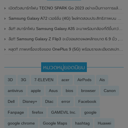
เปิดตัวสมาร์ทโฟน TECNO SPARK Go 2023 อย่างเป็นทางการแล้ว มาพร้อมชิปเซ็ต MediaTek Helio A22 และกล้องหลังคู่ ความละเอียด 13MP ในเริ่มต้นเพียง 2,999 บาท
Samsung Galaxy A72 เวอร์ชั่น (4G) โผล่ทดสอบประสิทธิภาพบน Geekbench เผยให้เห็นรายละเอียดสเปกบางส่วน
ลือ!! สมาร์ทโฟน Samsung Galaxy A35 จะมาพร้อมกล้องที่ดีขึ้นกว่าเดิม
ลือ!! Samsung Galaxy Z Flip3 จะมีจอแสดงผลหลักขนาด 6.9 นิ้ว , มีขอบหน้าจอที่บางลง และรองรับอัตราการรีเฟรชเรทที่ 120Hz
หลุด!! ภาพเครื่องจริงของ OnePlus 9 (5G) พร้อมรายละเอียดสเปกบางส่วน ก่อนเปิดตัวในเร็วๆนี้
หมวดหมู่ยอดนิยม
3D
3G
7-ELEVEN
acer
AirPods
Ais
antivirus
apple
Asus
bios
browser
Canon
Dell
Disney+
Dtac
error
Facebook
Fanpage
firefox
GAMEVIL Inc.
google
google chrome
Google Maps
hashtag
Huawei