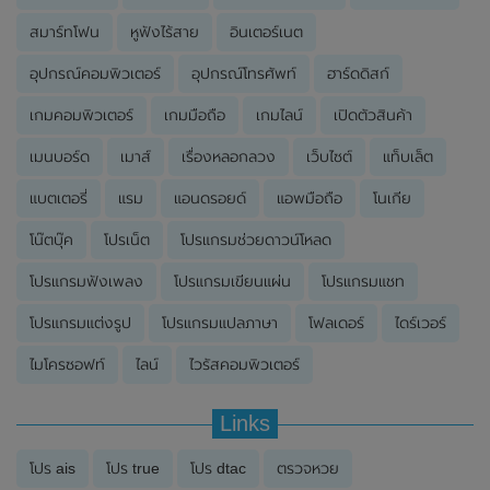
สมาร์ทโฟน
หูฟังไร้สาย
อินเตอร์เนต
อุปกรณ์คอมพิวเตอร์
อุปกรณ์โทรศัพท์
ฮาร์ดดิสก์
เกมคอมพิวเตอร์
เกมมือถือ
เกมไลน์
เปิดตัวสินค้า
เมนบอร์ด
เมาส์
เรื่องหลอกลวง
เว็บไซต์
แท็บเล็ต
แบตเตอรี่
แรม
แอนดรอยด์
แอพมือถือ
โนเกีย
โน๊ตบุ๊ค
โปรเน็ต
โปรแกรมช่วยดาวน์โหลด
โปรแกรมฟังเพลง
โปรแกรมเขียนแผ่น
โปรแกรมแชท
โปรแกรมแต่งรูป
โปรแกรมแปลภาษา
โฟลเดอร์
ไดร์เวอร์
ไมโครซอฟท์
ไลน์
ไวรัสคอมพิวเตอร์
Links
โปร ais
โปร true
โปร dtac
ตรวจหวย