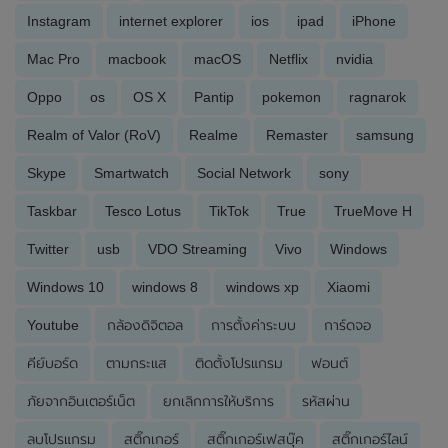
Instagram
internet explorer
ios
ipad
iPhone
Mac Pro
macbook
macOS
Netflix
nvidia
Oppo
os
OS X
Pantip
pokemon
ragnarok
Realm of Valor (RoV)
Realme
Remaster
samsung
Skype
Smartwatch
Social Network
sony
Taskbar
Tesco Lotus
TikTok
True
TrueMove H
Twitter
usb
VDO Streaming
Vivo
Windows
Windows 10
windows 8
windows xp
Xiaomi
Youtube
กล้องดิจิตอล
การตั้งค่าระบบ
การ์ดจอ
คีย์บอร์ด
ตามกระแส
ติดตั้งโปรแกรม
ฟอนต์
ภัยจากอินเตอร์เน็ต
ยกเลิกการให้บริการ
รหัสผ่าน
ลบโปรแกรม
สติ๊กเกอร์
สติ๊กเกอร์เฟสบุ๊ค
สติ๊กเกอร์ไลน์