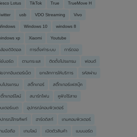
esco Lotus
TikTok
True
TrueMove H
witter
usb
VDO Streaming
Vivo
Windows
Windows 10
windows 8
windows xp
Xiaomi
Youtube
ล้องดิจิตอล
การตั้งค่าระบบ
การ์ดจอ
ีย์บอร์ด
ตามกระแส
ติดตั้งโปรแกรม
ฟอนต์
ัยจากอินเตอร์เน็ต
ยกเลิกการให้บริการ
รหัสผ่าน
ลบโปรแกรม
สติ๊กเกอร์
สติ๊กเกอร์เฟสบุ๊ค
ติ๊กเกอร์ไลน์
สมาร์ทโฟน
หูฟังไร้สาย
ินเตอร์เนต
อุปกรณ์คอมพิวเตอร์
ุปกรณ์โทรศัพท์
ฮาร์ดดิสก์
เกมคอมพิวเตอร์
กมมือถือ
เกมไลน์
เปิดตัวสินค้า
เมนบอร์ด