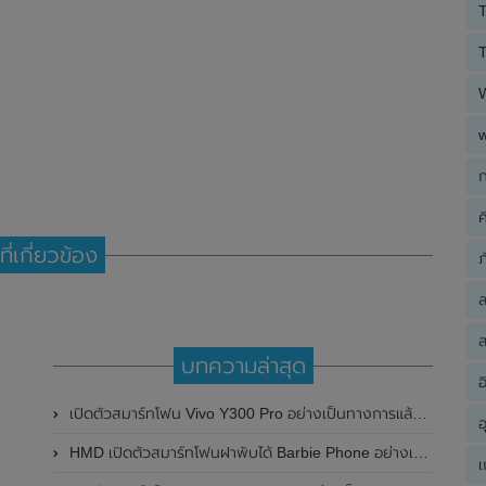
T
T
ก
ค
ที่เกี่ยวข้อง
ภ
ส
บทความล่าสุด
อ
เปิดตัวสมาร์ทโฟน Vivo Y300 Pro อย่างเป็นทางการแล้วในประเทศจีน มาพร้อมดีไซน์พรีเมี่ยม ทนทาน และแบตเตอรี่สุดอึดขนาดใหญ่ 6,500mAh พร้อมรองรับการชาร์จไว 80W
อ
HMD เปิดตัวสมาร์ทโฟนฝาพับได้ Barbie Phone อย่างเป็นทางการแล้ว มาพร้อมธีมสีชมพูสดใส
เ