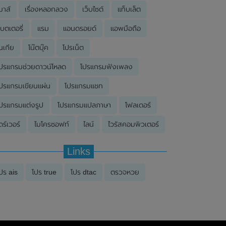
มาส์
เรื่องหลอกลวง
เว็บไซต์
แท็บเล็ต
บตเตอรี่
แรม
แอนดรอยด์
แอพมือถือ
นเกีย
โน๊ตบุ๊ค
โปรเน็ต
ปรแกรมช่วยดาวน์โหลด
โปรแกรมฟังเพลง
ปรแกรมเขียนแผ่น
โปรแกรมแชท
ปรแกรมแต่งรูป
โปรแกรมแปลภาษา
โฟลเดอร์
ดร์เวอร์
ไมโครซอฟท์
ไลน์
ไวรัสคอมพิวเตอร์
Links
ปร ais
โปร true
โปร dtac
ตรวจหวย