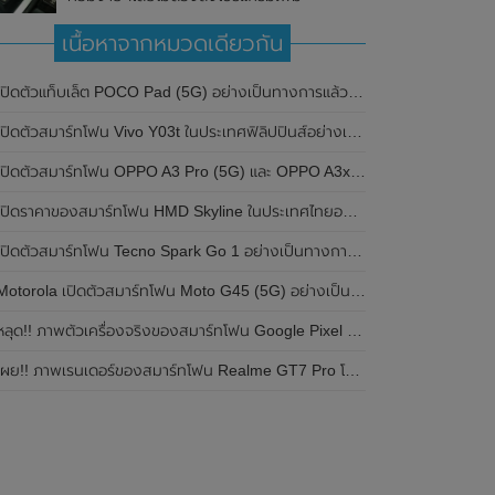
เนื้อหาจากหมวดเดียวกัน
ปิดตัวแท็บเล็ต POCO Pad (5G) อย่างเป็นทางการแล้วในประเทศอินเดีย มาพร้อมชิปเซ็ต Snapdragon 7s Gen 2 ของ Qualcomm และรองรับเครือข่าย 5G
ิดตัวสมาร์ทโฟน Vivo Y03t ในประเทศฟิลิปปินส์อย่างเป็นทางการแล้ว มาพร้อมชิปเซ็ต Unisoc T612 , กล้องหลัง ความละเอียด 13MP , แบตเตอรี่ 5,000mAh และหน้าจอแสดงผล LCD / 90Hz
ปิดตัวสมาร์ทโฟน OPPO A3 Pro (5G) และ OPPO A3x ในประเทศไทยอย่างเป็นทางการแล้ว ในราคาเริ่มต้นเพียง 3,999 บาท
ปิดราคาของสมาร์ทโฟน HMD Skyline ในประเทศไทยอย่างเป็นทางการแล้ว ราคา 14,990 บาท
ปิดตัวสมาร์ทโฟน Tecno Spark Go 1 อย่างเป็นทางการแล้ว มาพร้อมหน้าจอแสดงผล LCD / 120Hz , แบตเตอรี่ 5,000mAh และใช้ชิปเซ็ต Unisoc
Motorola เปิดตัวสมาร์ทโฟน Moto G45 (5G) อย่างเป็นทางการแล้วในอินเดีย
ลุด!! ภาพตัวเครื่องจริงของสมาร์ทโฟน Google Pixel 9a โชว์ดีไซน์ใหม่ กล้องหลังแบนราบ ไม่มีกรอบของกล้องแล้ว
ผย!! ภาพเรนเดอร์ของสมาร์ทโฟน Realme GT7 Pro โชว์ให้เห็นดีไซน์ใหม่ พร้อมเผยรายละเอียดสเปกที่สำคัญบางส่วน