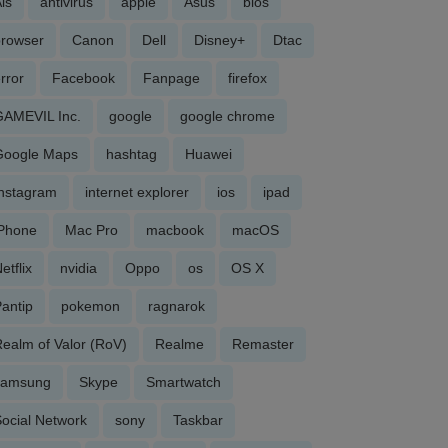
is
antivirus
apple
Asus
bios
browser
Canon
Dell
Disney+
Dtac
rror
Facebook
Fanpage
firefox
GAMEVIL Inc.
google
google chrome
Google Maps
hashtag
Huawei
Instagram
internet explorer
ios
ipad
iPhone
Mac Pro
macbook
macOS
etflix
nvidia
Oppo
os
OS X
antip
pokemon
ragnarok
ealm of Valor (RoV)
Realme
Remaster
samsung
Skype
Smartwatch
ocial Network
sony
Taskbar