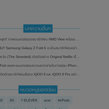
บทความอื่นๆ
ลุด!! ภาพเรนเดอร์ของสมาร์ทโฟน HMD View พร้อมเผยรายละเอียดสเปก ลุ้นเปิดตัวเร็วๆนี้
ือ!! Samsung Galaxy Z Fold 6 จะเป็นสมาร์ทโฟนหน้าจอพับได้ที่บางที่สุดเท่าที่เคยมีมา
เคว้ง (The Stranded) เปิดตัวอย่าง Original Netflix เรื่องแรกของไทย
iFixit เผยคะแนนทดสอบความยากง่ายในการซ่อม iPhone SE พบว่าซ่อมไม่ยาก
ปิดตัวสมาร์ทโฟนเรือธง iQOO 9 และ iQOO 9 Pro อย่างเป็นทางการ มาพร้อมชิปเซ็ต Snapdragon 8 Gen 1 ตัวใหม่ล่าสุด
หมวดหมู่ยอดนิยม
3D
3G
7-ELEVEN
acer
AirPods