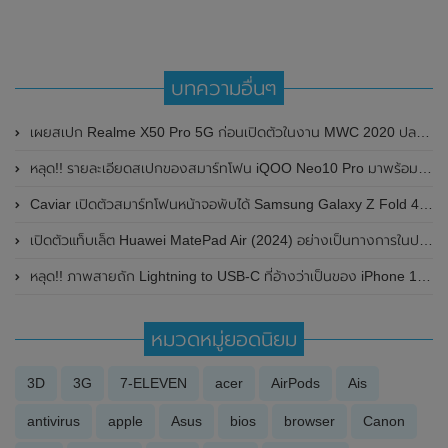
บทความอื่นๆ
เผยสเปก Realme X50 Pro 5G ก่อนเปิดตัวในงาน MWC 2020 ปลายเดือนกุมภาพันธ์นี้
หลุด!! รายละเอียดสเปกของสมาร์ทโฟน iQOO Neo10 Pro มาพร้อมหน้าจอแสดงผล 1.5K , กล้องหลัง ความละเอียด 50MP และใช้ชิปเซ็ต Qualcomm Snapdragon 8 Gen 3
Caviar เปิดตัวสมาร์ทโฟนหน้าจอพับได้ Samsung Galaxy Z Fold 4 รุ่นเวอร์ชั่นพิเศษ Heralds of the Galaxy ที่ใช้วัสดุพรีเมี่ยม หรูหรา ดูแพง ในราคาเริ่มต้นที่ 33x,xxx บาท
เปิดตัวแท็บเล็ต Huawei MatePad Air (2024) อย่างเป็นทางการในประเทศจีน
หลุด!! ภาพสายถัก Lightning to USB-C ที่อ้างว่าเป็นของ iPhone 12 โชว์ให้เห็นกันแบบชัดๆ
หมวดหมู่ยอดนิยม
3D
3G
7-ELEVEN
acer
AirPods
Ais
antivirus
apple
Asus
bios
browser
Canon