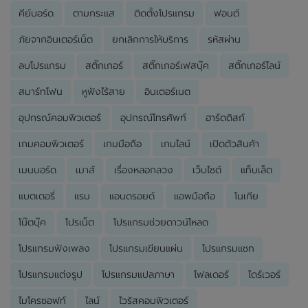
คีย์บอร์ด
ตามกระแส
ติดตั้งโปรแกรม
ฟอนต์
ภัยจากอินเตอร์เน็ต
ยกเลิกการให้บริการ
รหัสผ่าน
ลบโปรแกรม
สติ๊กเกอร์
สติ๊กเกอร์เฟสบุ๊ค
สติ๊กเกอร์ไลน์
สมาร์ทโฟน
หูฟังไร้สาย
อินเตอร์เนต
อุปกรณ์คอมพิวเตอร์
อุปกรณ์โทรศัพท์
ฮาร์ดดิสก์
เกมคอมพิวเตอร์
เกมมือถือ
เกมไลน์
เปิดตัวสินค้า
เมนบอร์ด
เมาส์
เรื่องหลอกลวง
เว็บไซต์
แท็บเล็ต
แบตเตอรี่
แรม
แอนดรอยด์
แอพมือถือ
โนเกีย
โน๊ตบุ๊ค
โปรเน็ต
โปรแกรมช่วยดาวน์โหลด
โปรแกรมฟังเพลง
โปรแกรมเขียนแผ่น
โปรแกรมแชท
โปรแกรมแต่งรูป
โปรแกรมแปลภาษา
โฟลเดอร์
ไดร์เวอร์
ไมโครซอฟท์
ไลน์
ไวรัสคอมพิวเตอร์