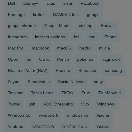
Dell
Disney+
Dtac
error
Facebook
Fanpage
firefox
GAMEVIL Inc.
google
google chrome
Google Maps
hashtag
Huawei
Instagram
internet explorer
ios
ipad
iPhone
Mac Pro
macbook
macOS
Netflix
nvidia
Oppo
os
OS X
Pantip
pokemon
ragnarok
Realm of Valor (RoV)
Realme
Remaster
samsung
Skype
Smartwatch
Social Network
sony
Taskbar
Tesco Lotus
TikTok
True
TrueMove H
Twitter
usb
VDO Streaming
Vivo
Windows
Windows 10
windows 8
windows xp
Xiaomi
Youtube
กล้องดิจิตอล
การตั้งค่าระบบ
การ์ดจอ