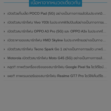
เนื้อหาจากหมวดเดียวกัน
เปิดตัวแท็บเล็ต POCO Pad (5G) อย่างเป็นทางการแล้วในประเทศอินเดีย มาพร้อมชิปเซ็ต Snapdragon 7s Gen 2 ของ Qualcomm และรองรับเครือข่าย 5G
เปิดตัวสมาร์ทโฟน Vivo Y03t ในประเทศฟิลิปปินส์อย่างเป็นทางการแล้ว มาพร้อมชิปเซ็ต Unisoc T612 , กล้องหลัง ความละเอียด 13MP , แบตเตอรี่ 5,000mAh และหน้าจอแสดงผล LCD / 90Hz
เปิดตัวสมาร์ทโฟน OPPO A3 Pro (5G) และ OPPO A3x ในประเทศไทยอย่างเป็นทางการแล้ว ในราคาเริ่มต้นเพียง 3,999 บาท
เปิดราคาของสมาร์ทโฟน HMD Skyline ในประเทศไทยอย่างเป็นทางการแล้ว ราคา 14,990 บาท
เปิดตัวสมาร์ทโฟน Tecno Spark Go 1 อย่างเป็นทางการแล้ว มาพร้อมหน้าจอแสดงผล LCD / 120Hz , แบตเตอรี่ 5,000mAh และใช้ชิปเซ็ต Unisoc
Motorola เปิดตัวสมาร์ทโฟน Moto G45 (5G) อย่างเป็นทางการแล้วในอินเดีย
หลุด!! ภาพตัวเครื่องจริงของสมาร์ทโฟน Google Pixel 9a โชว์ดีไซน์ใหม่ กล้องหลังแบนราบ ไม่มีกรอบของกล้องแล้ว
เผย!! ภาพเรนเดอร์ของสมาร์ทโฟน Realme GT7 Pro โชว์ให้เห็นดีไซน์ใหม่ พร้อมเผยรายละเอียดสเปกที่สำคัญบางส่วน