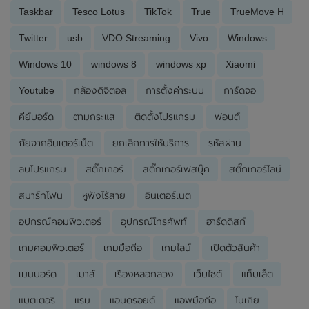
Taskbar
Tesco Lotus
TikTok
True
TrueMove H
Twitter
usb
VDO Streaming
Vivo
Windows
Windows 10
windows 8
windows xp
Xiaomi
Youtube
กล้องดิจิตอล
การตั้งค่าระบบ
การ์ดจอ
คีย์บอร์ด
ตามกระแส
ติดตั้งโปรแกรม
ฟอนต์
ภัยจากอินเตอร์เน็ต
ยกเลิกการให้บริการ
รหัสผ่าน
ลบโปรแกรม
สติ๊กเกอร์
สติ๊กเกอร์เฟสบุ๊ค
สติ๊กเกอร์ไลน์
สมาร์ทโฟน
หูฟังไร้สาย
อินเตอร์เนต
อุปกรณ์คอมพิวเตอร์
อุปกรณ์โทรศัพท์
ฮาร์ดดิสก์
เกมคอมพิวเตอร์
เกมมือถือ
เกมไลน์
เปิดตัวสินค้า
เมนบอร์ด
เมาส์
เรื่องหลอกลวง
เว็บไซต์
แท็บเล็ต
แบตเตอรี่
แรม
แอนดรอยด์
แอพมือถือ
โนเกีย