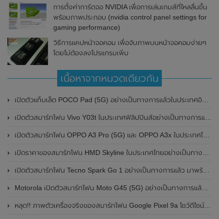
การตั้งค่าการ์ดจอ NVIDIA เพื่อการเล่นเกมส์ที่ไหลลื่นขึ้น
พร้อมภาพประกอบ (nvidia control panel settings for
gaming performance)
วิธีการแคปหน้าจอคอม เพื่อจับภาพบนหน้าจอคอมง่ายๆ
โดยไม่ต้องลงโปรแกรมเพิ่ม
เนื้อหาจากหมวดเดียวกัน
เปิดตัวแท็บเล็ต POCO Pad (5G) อย่างเป็นทางการแล้วในประเทศอินเดีย มาพร้อมชิปเซ็ต Snapdragon 7s Gen 2 ของ Qualcomm และรองรับเครือข่าย 5G
เปิดตัวสมาร์ทโฟน Vivo Y03t ในประเทศฟิลิปปินส์อย่างเป็นทางการแล้ว มาพร้อมชิปเซ็ต Unisoc T612 , กล้องหลัง ความละเอียด 13MP , แบตเตอรี่ 5,000mAh และหน้าจอแสดงผล LCD / 90Hz
เปิดตัวสมาร์ทโฟน OPPO A3 Pro (5G) และ OPPO A3x ในประเทศไทยอย่างเป็นทางการแล้ว ในราคาเริ่มต้นเพียง 3,999 บาท
เปิดราคาของสมาร์ทโฟน HMD Skyline ในประเทศไทยอย่างเป็นทางการแล้ว ราคา 14,990 บาท
เปิดตัวสมาร์ทโฟน Tecno Spark Go 1 อย่างเป็นทางการแล้ว มาพร้อมหน้าจอแสดงผล LCD / 120Hz , แบตเตอรี่ 5,000mAh และใช้ชิปเซ็ต Unisoc
Motorola เปิดตัวสมาร์ทโฟน Moto G45 (5G) อย่างเป็นทางการแล้วในอินเดีย
หลุด!! ภาพตัวเครื่องจริงของสมาร์ทโฟน Google Pixel 9a โชว์ดีไซน์ใหม่ กล้องหลังแบนราบ ไม่มีกรอบของกล้องแล้ว