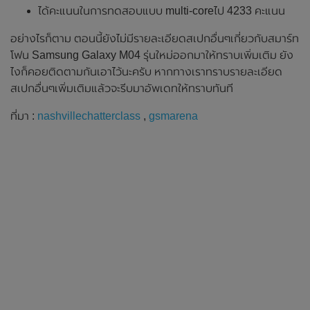
ได้คะแนนในการทดสอบแบบ multi-coreไป 4233 คะแนน
อย่างไรก็ตาม ตอนนี้ยังไม่มีรายละเอียดสเปกอื่นๆเกี่ยวกับสมาร์ท
โฟน Samsung Galaxy M04 รุ่นใหม่ออกมาให้ทราบเพิ่มเติม ยัง
ไงก็คอยติดตามกันเอาไว้นะครับ หากทางเราทราบรายละเอียด
สเปกอื่นๆเพิ่มเติมแล้วจะรีบมาอัพเดทให้ทราบทันที
ที่มา :
nashvillechatterclass
,
gsmarena