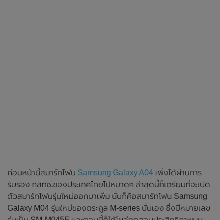
ก่อนหน้านี้สมาร์ทโฟน
Samsung Galaxy A04
เพิ่งได้ผ่านการ
รับรอง กสทช.ของประเทศไทยไปหมาดๆ ล่าสุดนี้ก็เตรียมที่จะเปิด
ตัวสมาร์ทโฟนรุ่นใหม่ออกมาเพิ่ม นั่นก็คือสมาร์ทโฟน Samsung
Galaxy M04 รุ่นใหม่ของตระกูล M-series นั่นเอง ซึ่งมีหมายเลข
รุ่นเป็น SM-M045F และตอนนี้ก็ได้โผล่ทดสอบประสิทธิภาพบน