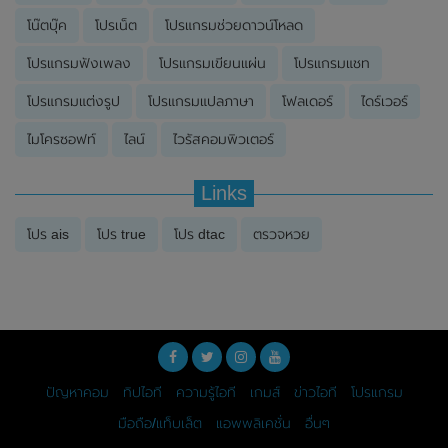
โน๊ตบุ๊ค
โปรเน็ต
โปรแกรมช่วยดาวน์โหลด
โปรแกรมฟังเพลง
โปรแกรมเขียนแผ่น
โปรแกรมแชท
โปรแกรมแต่งรูป
โปรแกรมแปลภาษา
โฟลเดอร์
ไดร์เวอร์
ไมโครซอฟท์
ไลน์
ไวรัสคอมพิวเตอร์
Links
โปร ais
โปร true
โปร dtac
ตรวจหวย
ปัญหาคอม
ทิปไอที
ความรู้ไอที
เกมส์
ข่าวไอที
โปรแกรม
มือถือ/แท็บเล็ต
แอพพลิเคชั่น
อื่นๆ