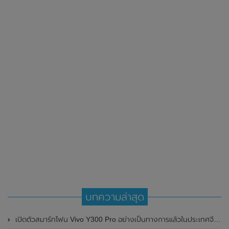
บทความล่าสุด
เปิดตัวสมาร์ทโฟน Vivo Y300 Pro อย่างเป็นทางการแล้วในประเทศจีน มาพร้อมดีไซน์พรีเมี่ยม ทนทาน และแบตเตอรี่สุดอึดขนาดใหญ่ 6,500mAh พร้อมรองรับการชาร์จไว 80W