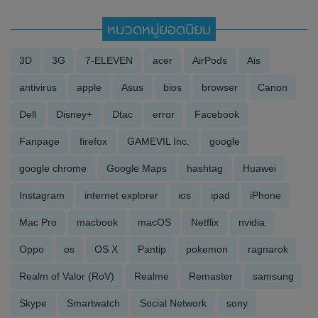
หมวดหมู่ยอดนิยม
3D
3G
7-ELEVEN
acer
AirPods
Ais
antivirus
apple
Asus
bios
browser
Canon
Dell
Disney+
Dtac
error
Facebook
Fanpage
firefox
GAMEVIL Inc.
google
google chrome
Google Maps
hashtag
Huawei
Instagram
internet explorer
ios
ipad
iPhone
Mac Pro
macbook
macOS
Netflix
nvidia
Oppo
os
OS X
Pantip
pokemon
ragnarok
Realm of Valor (RoV)
Realme
Remaster
samsung
Skype
Smartwatch
Social Network
sony