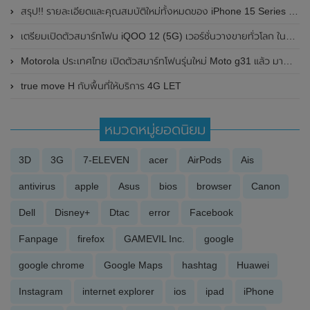
สรุป!! รายละเอียดและคุณสมบัติใหม่ทั้งหมดของ iPhone 15 Series ก่อนเปิดตัวในเดือนกันยายน 2023 นี้
เตรียมเปิดตัวสมาร์ทโฟน iQOO 12 (5G) เวอร์ชั่นวางขายทั่วโลก ในวันที่ 12 ธันวาคม 2023 นี้ มาพร้อม Android 14 ครอบทับ Funtouch OS 14 ตั้งแต่แกะกล่องที่ประเทศอินเดีย
Motorola ประเทศไทย เปิดตัวสมาร์ทโฟนรุ่นใหม่ Moto g31 แล้ว มาพร้อมหน้าจอแสดงผล OLED , กล้องหลัง 3 ตัว ความละเอียดสูงถึง 50MP และแบตเตอรี่ขนาดใหญ่ 5000 mAh ในราคาเพียง 5,999 บาท
true move H กับพื้นที่ให้บริการ 4G LET
หมวดหมู่ยอดนิยม
3D
3G
7-ELEVEN
acer
AirPods
Ais
antivirus
apple
Asus
bios
browser
Canon
Dell
Disney+
Dtac
error
Facebook
Fanpage
firefox
GAMEVIL Inc.
google
google chrome
Google Maps
hashtag
Huawei
Instagram
internet explorer
ios
ipad
iPhone