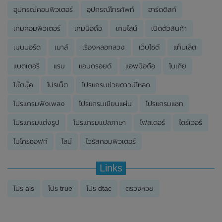
อุปกรณ์คอมพิวเตอร์
อุปกรณ์โทรศัพท์
ฮาร์ดดิสก์
เกมคอมพิวเตอร์
เกมมือถือ
เกมไลน์
เปิดตัวสินค้า
เมนบอร์ด
เมาส์
เรื่องหลอกลวง
เว็บไซต์
แท็บเล็ต
แบตเตอรี่
แรม
แอนดรอยด์
แอพมือถือ
โนเกีย
โน๊ตบุ๊ค
โปรเน็ต
โปรแกรมช่วยดาวน์โหลด
โปรแกรมฟังเพลง
โปรแกรมเขียนแผ่น
โปรแกรมแชท
โปรแกรมแต่งรูป
โปรแกรมแปลภาษา
โฟลเดอร์
ไดร์เวอร์
ไมโครซอฟท์
ไลน์
ไวรัสคอมพิวเตอร์
Links
โปร ais
โปร true
โปร dtac
ตรวจหวย