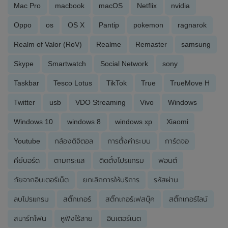
Mac Pro
macbook
macOS
Netflix
nvidia
Oppo
os
OS X
Pantip
pokemon
ragnarok
Realm of Valor (RoV)
Realme
Remaster
samsung
Skype
Smartwatch
Social Network
sony
Taskbar
Tesco Lotus
TikTok
True
TrueMove H
Twitter
usb
VDO Streaming
Vivo
Windows
Windows 10
windows 8
windows xp
Xiaomi
Youtube
กล้องดิจิตอล
การตั้งค่าระบบ
การ์ดจอ
คีย์บอร์ด
ตามกระแส
ติดตั้งโปรแกรม
ฟอนต์
ภัยจากอินเตอร์เน็ต
ยกเลิกการให้บริการ
รหัสผ่าน
ลบโปรแกรม
สติ๊กเกอร์
สติ๊กเกอร์เฟสบุ๊ค
สติ๊กเกอร์ไลน์
สมาร์ทโฟน
หูฟังไร้สาย
อินเตอร์เนต