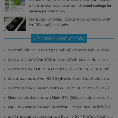
การตั้งค่าการ์ดจอ NVIDIA เพื่อการเล่นเกมส์ที่ไหลลื่นขึ้น
พร้อมภาพประกอบ (nvidia control panel settings for
gaming performance)
วิธีการแคปหน้าจอคอม เพื่อจับภาพบนหน้าจอคอมง่ายๆ
โดยไม่ต้องลงโปรแกรมเพิ่ม
เนื้อหาจากหมวดเดียวกัน
เปิดตัวแท็บเล็ต POCO Pad (5G) อย่างเป็นทางการแล้วในประเทศอินเดีย มาพร้อมชิปเซ็ต Snapdragon 7s Gen 2 ของ Qualcomm และรองรับเครือข่าย 5G
เปิดตัวสมาร์ทโฟน Vivo Y03t ในประเทศฟิลิปปินส์อย่างเป็นทางการแล้ว มาพร้อมชิปเซ็ต Unisoc T612 , กล้องหลัง ความละเอียด 13MP , แบตเตอรี่ 5,000mAh และหน้าจอแสดงผล LCD / 90Hz
เปิดตัวสมาร์ทโฟน OPPO A3 Pro (5G) และ OPPO A3x ในประเทศไทยอย่างเป็นทางการแล้ว ในราคาเริ่มต้นเพียง 3,999 บาท
เปิดราคาของสมาร์ทโฟน HMD Skyline ในประเทศไทยอย่างเป็นทางการแล้ว ราคา 14,990 บาท
เปิดตัวสมาร์ทโฟน Tecno Spark Go 1 อย่างเป็นทางการแล้ว มาพร้อมหน้าจอแสดงผล LCD / 120Hz , แบตเตอรี่ 5,000mAh และใช้ชิปเซ็ต Unisoc
Motorola เปิดตัวสมาร์ทโฟน Moto G45 (5G) อย่างเป็นทางการแล้วในอินเดีย
หลุด!! ภาพตัวเครื่องจริงของสมาร์ทโฟน Google Pixel 9a โชว์ดีไซน์ใหม่ กล้องหลังแบนราบ ไม่มีกรอบของกล้องแล้ว
เผย!! ภาพเรนเดอร์ของสมาร์ทโฟน Realme GT7 Pro โชว์ให้เห็นดีไซน์ใหม่ พร้อมเผยรายละเอียดสเปกที่สำคัญบางส่วน