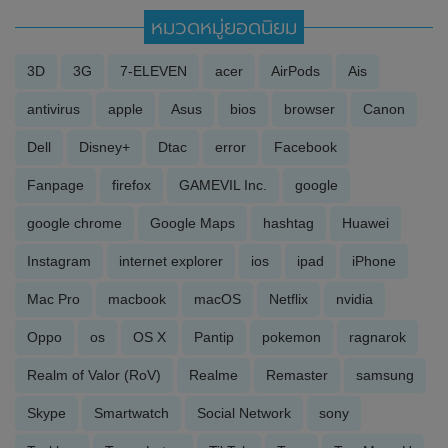
หมวดหมู่ยอดนิยม
3D
3G
7-ELEVEN
acer
AirPods
Ais
antivirus
apple
Asus
bios
browser
Canon
Dell
Disney+
Dtac
error
Facebook
Fanpage
firefox
GAMEVIL Inc.
google
google chrome
Google Maps
hashtag
Huawei
Instagram
internet explorer
ios
ipad
iPhone
Mac Pro
macbook
macOS
Netflix
nvidia
Oppo
os
OS X
Pantip
pokemon
ragnarok
Realm of Valor (RoV)
Realme
Remaster
samsung
Skype
Smartwatch
Social Network
sony