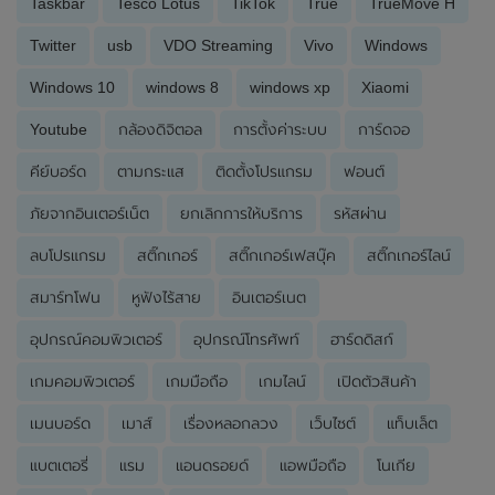
Taskbar
Tesco Lotus
TikTok
True
TrueMove H
Twitter
usb
VDO Streaming
Vivo
Windows
Windows 10
windows 8
windows xp
Xiaomi
Youtube
กล้องดิจิตอล
การตั้งค่าระบบ
การ์ดจอ
คีย์บอร์ด
ตามกระแส
ติดตั้งโปรแกรม
ฟอนต์
ภัยจากอินเตอร์เน็ต
ยกเลิกการให้บริการ
รหัสผ่าน
ลบโปรแกรม
สติ๊กเกอร์
สติ๊กเกอร์เฟสบุ๊ค
สติ๊กเกอร์ไลน์
สมาร์ทโฟน
หูฟังไร้สาย
อินเตอร์เนต
อุปกรณ์คอมพิวเตอร์
อุปกรณ์โทรศัพท์
ฮาร์ดดิสก์
เกมคอมพิวเตอร์
เกมมือถือ
เกมไลน์
เปิดตัวสินค้า
เมนบอร์ด
เมาส์
เรื่องหลอกลวง
เว็บไซต์
แท็บเล็ต
แบตเตอรี่
แรม
แอนดรอยด์
แอพมือถือ
โนเกีย