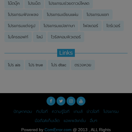
โน๊ตบุ๊ค
โปรเน็ต
โปรแกรมช่วยดาวน์โหลด
โปรแกรมฟังเพลง
โปรแกรมเขียนแผ่น
โปรแกรมแชท
โปรแกรมแต่งรูป
โปรแกรมแปลภาษา
โฟลเดอร์
ไดร์เวอร์
ไมโครซอฟท์
ไลน์
ไวรัสคอมพิวเตอร์
Links
โปร ais
โปร true
โปร dtac
ตรวจหวย
ปัญหาคอม
ทิปไอที
ความรู้ไอที
เกมส์
ข่าวไอที
โปรแกรม
มือถือ/แท็บเล็ต
แอพพลิเคชั่น
อื่นๆ
Powered by
ComError.com
@ 2013 , ALL Rights