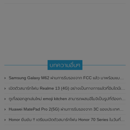
บทความอื่นๆ
Samsung Galaxy M62 ผ่านการรับรองจาก FCC แล้ว มาพร้อมแบตเตอรี่ 7,000 mAh
เปิดตัวสมาร์ทโฟน Realme 13 (4G) อย่างเป็นทางการแล้วที่อินโดนีเซีย มาพร้อมชิปเซ็ต Qualcomm Snapdragon 685 , หน้าจอแสดงผล AMOLED ขนาดใหญ่ 6.67 นิ้ว / 120Hz และแบตเตอรี่ 5,000mAh
กูเกิ้ลออกลูกเล่นใหม่ emoji kitchen สามารถผสมอีโมจิเป็นรูปที่ต้องการได้
Huawei MatePad Pro 2(5G) ผ่านการรับรองจาก 3C ของประเทศจีนแล้ว มาพร้อมรองรับการชาร์จไว 40W
Honor ยืนยัน !! เตรียมเปิดตัวสมาร์ทโฟน Honor 70 Series ในวันที่ 30 พฤษภาคม 2022 นี้ พร้อมเผยภาพตัวเครื่องจริง