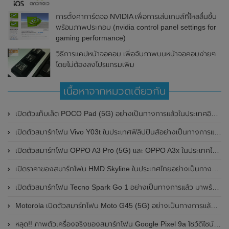
การตั้งค่าการ์ดจอ NVIDIA เพื่อการเล่นเกมส์ที่ไหลลื่นขึ้น
พร้อมภาพประกอบ (nvidia control panel settings for
gaming performance)
วิธีการแคปหน้าจอคอม เพื่อจับภาพบนหน้าจอคอมง่ายๆ
โดยไม่ต้องลงโปรแกรมเพิ่ม
เนื้อหาจากหมวดเดียวกัน
เปิดตัวแท็บเล็ต POCO Pad (5G) อย่างเป็นทางการแล้วในประเทศอินเดีย มาพร้อมชิปเซ็ต Snapdragon 7s Gen 2 ของ Qualcomm และรองรับเครือข่าย 5G
เปิดตัวสมาร์ทโฟน Vivo Y03t ในประเทศฟิลิปปินส์อย่างเป็นทางการแล้ว มาพร้อมชิปเซ็ต Unisoc T612 , กล้องหลัง ความละเอียด 13MP , แบตเตอรี่ 5,000mAh และหน้าจอแสดงผล LCD / 90Hz
เปิดตัวสมาร์ทโฟน OPPO A3 Pro (5G) และ OPPO A3x ในประเทศไทยอย่างเป็นทางการแล้ว ในราคาเริ่มต้นเพียง 3,999 บาท
เปิดราคาของสมาร์ทโฟน HMD Skyline ในประเทศไทยอย่างเป็นทางการแล้ว ราคา 14,990 บาท
เปิดตัวสมาร์ทโฟน Tecno Spark Go 1 อย่างเป็นทางการแล้ว มาพร้อมหน้าจอแสดงผล LCD / 120Hz , แบตเตอรี่ 5,000mAh และใช้ชิปเซ็ต Unisoc
Motorola เปิดตัวสมาร์ทโฟน Moto G45 (5G) อย่างเป็นทางการแล้วในอินเดีย
หลุด!! ภาพตัวเครื่องจริงของสมาร์ทโฟน Google Pixel 9a โชว์ดีไซน์ใหม่ กล้องหลังแบนราบ ไม่มีกรอบของกล้องแล้ว