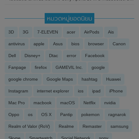
หมวดหมู่ยอดนิยม
3D
3G
7-ELEVEN
acer
AirPods
Ais
antivirus
apple
Asus
bios
browser
Canon
Dell
Disney+
Dtac
error
Facebook
Fanpage
firefox
GAMEVIL Inc.
google
google chrome
Google Maps
hashtag
Huawei
Instagram
internet explorer
ios
ipad
iPhone
Mac Pro
macbook
macOS
Netflix
nvidia
Oppo
os
OS X
Pantip
pokemon
ragnarok
Realm of Valor (RoV)
Realme
Remaster
samsung
Skype
Smartwatch
Social Network
sony