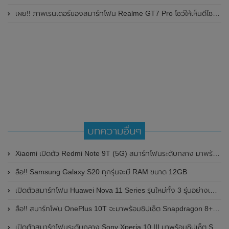
เผย!! ภาพเรนเดอร์ของสมาร์ทโฟน Realme GT7 Pro โชว์ให้เห็นดีไซน์ใหม่ พร้อมเผยรายละเอียดสเปกที่สำคัญบางส่วน
บทความอื่นๆ
Xiaomi เปิดตัว Redmi Note 9T (5G) สมาร์ทโฟนระดับกลาง มาพร้อมชิปเซ็ต MediaTek Dimensity 800U , กล้องความละเอียดสูงถึง 48MP และแบตเตอรี่สุดอึด
ลือ!! Samsung Galaxy S20 ทุกรุ่นจะมี RAM ขนาด 12GB
เปิดตัวสมาร์ทโฟน Huawei Nova 11 Series รุ่นใหม่ทั้ง 3 รุ่นอย่างเป็นทางการแล้ว
ลือ!! สมาร์ทโฟน OnePlus 10T จะมาพร้อมชิปเซ็ต Snapdragon 8+ Gen 1 , จอแสดงผล 6.7 นิ้ว , กล้อง 50MP และรองรับการชาร์จไวถึง 150W
เปิดตัวสมาร์ทโฟนระดับกลาง Sony Xperia 10 III มาพร้อมชิปเซ็ต Snapdragon 690 และกล้องหลัง 3 ตัว