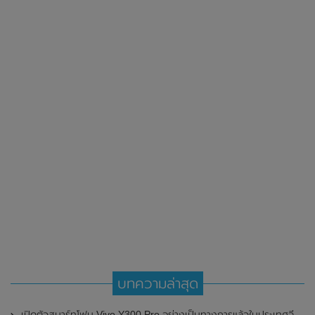
บทความล่าสุด
เปิดตัวสมาร์ทโฟน Vivo Y300 Pro อย่างเป็นทางการแล้วในประเทศจีน มาพร้อมดีไซน์พรีเมี่ยม ทนทาน และแบตเตอรี่สุดอึดขนาดใหญ่ 6,500mAh พร้อมรองรับการชาร์จไว 80W