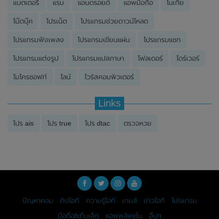
แบตเตอรี่
แรม
แอนดรอยด์
แอพมือถือ
โนเกีย
โน๊ตบุ๊ค
โปรเน็ต
โปรแกรมช่วยดาวน์โหลด
โปรแกรมฟังเพลง
โปรแกรมเขียนแผ่น
โปรแกรมแชท
โปรแกรมแต่งรูป
โปรแกรมแปลภาษา
โฟลเดอร์
ไดร์เวอร์
ไมโครซอฟท์
ไลน์
ไวรัสคอมพิวเตอร์
Links
โปร ais
โปร true
โปร dtac
ตรวจหวย
ปัญหาคอม
ทิปไอที
ความรู้ไอที
เกมส์
ข่าวไอที
โปรแกรม
มือถือ/แท็บเล็ต
แอพพลิเคชั่น
อื่นๆ