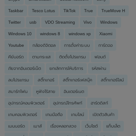
Taskbar
Tesco Lotus
TikTok
True
TrueMove H
Twitter
usb
VDO Streaming
Vivo
Windows
Windows 10
windows 8
windows xp
Xiaomi
Youtube
กล้องดิจิตอล
การตั้งค่าระบบ
การ์ดจอ
คีย์บอร์ด
ตามกระแส
ติดตั้งโปรแกรม
ฟอนต์
ภัยจากอินเตอร์เน็ต
ยกเลิกการให้บริการ
รหัสผ่าน
ลบโปรแกรม
สติ๊กเกอร์
สติ๊กเกอร์เฟสบุ๊ค
สติ๊กเกอร์ไลน์
สมาร์ทโฟน
หูฟังไร้สาย
อินเตอร์เนต
อุปกรณ์คอมพิวเตอร์
อุปกรณ์โทรศัพท์
ฮาร์ดดิสก์
เกมคอมพิวเตอร์
เกมมือถือ
เกมไลน์
เปิดตัวสินค้า
เมนบอร์ด
เมาส์
เรื่องหลอกลวง
เว็บไซต์
แท็บเล็ต