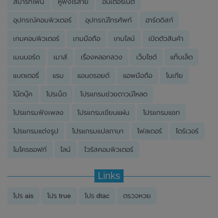
สมาร์ทโฟน
หูฟังไร้สาย
อินเตอร์เนต
อุปกรณ์คอมพิวเตอร์
อุปกรณ์โทรศัพท์
ฮาร์ดดิสก์
เกมคอมพิวเตอร์
เกมมือถือ
เกมไลน์
เปิดตัวสินค้า
เมนบอร์ด
เมาส์
เรื่องหลอกลวง
เว็บไซต์
แท็บเล็ต
แบตเตอรี่
แรม
แอนดรอยด์
แอพมือถือ
โนเกีย
โน๊ตบุ๊ค
โปรเน็ต
โปรแกรมช่วยดาวน์โหลด
โปรแกรมฟังเพลง
โปรแกรมเขียนแผ่น
โปรแกรมแชท
โปรแกรมแต่งรูป
โปรแกรมแปลภาษา
โฟลเดอร์
ไดร์เวอร์
ไมโครซอฟท์
ไลน์
ไวรัสคอมพิวเตอร์
Links
โปร ais
โปร true
โปร dtac
ตรวจหวย