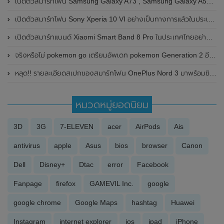
เปิดตัวสมาร์ทโฟน Samsung Galaxy A73 , Samsung Galaxy A53 และ Samsung Galaxy A33 อย่างเป็นทางการแล้ว
เปิดตัวสมาร์ทโฟน Sony Xperia 10 VI อย่างเป็นทางการแล้วในประเทศไทย ในราคา 16,990 บาท
เปิดตัวสมาร์ทแบนด์ Xiaomi Smart Band 8 Pro ในประเทศไทยอย่างเป็นทางการแล้ว ในราคา 2,990 บาท
จริงหรือไม่ pokemon go เตรียมอัพเดท pokemon Generation 2 อีก 11 ตัว พร้อมรายชื่อโปเกมอน
หลุด!! รายละเอียดสเปกของสมาร์ทโฟน OnePlus Nord 3 มาพร้อมชิป MediaTek Dimensity 8100 , หน้าจอขนาดใหญ่ 6.7 นิ้ว และรองรับการชาร์จไวถึง 150W
หมวดหมู่ยอดนิยม
3D
3G
7-ELEVEN
acer
AirPods
Ais
antivirus
apple
Asus
bios
browser
Canon
Dell
Disney+
Dtac
error
Facebook
Fanpage
firefox
GAMEVIL Inc.
google
google chrome
Google Maps
hashtag
Huawei
Instagram
internet explorer
ios
ipad
iPhone