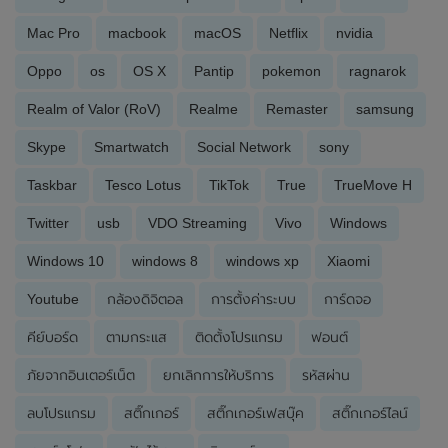
Mac Pro
macbook
macOS
Netflix
nvidia
Oppo
os
OS X
Pantip
pokemon
ragnarok
Realm of Valor (RoV)
Realme
Remaster
samsung
Skype
Smartwatch
Social Network
sony
Taskbar
Tesco Lotus
TikTok
True
TrueMove H
Twitter
usb
VDO Streaming
Vivo
Windows
Windows 10
windows 8
windows xp
Xiaomi
Youtube
กล้องดิจิตอล
การตั้งค่าระบบ
การ์ดจอ
คีย์บอร์ด
ตามกระแส
ติดตั้งโปรแกรม
ฟอนต์
ภัยจากอินเตอร์เน็ต
ยกเลิกการให้บริการ
รหัสผ่าน
ลบโปรแกรม
สติ๊กเกอร์
สติ๊กเกอร์เฟสบุ๊ค
สติ๊กเกอร์ไลน์