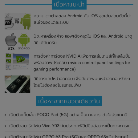
เนื้อหาแนะนำ
ความแตกต่างของ Android กับ iOS จุดเด่นส่วนตัวที่น่า
สนใจของแต่ละระบบ
ปัญหาเครื่องค้าง แอพเด้งหลุดใน iOS และ Android มาดู
วิธีแก้กันครับ
การตั้งค่าการ์ดจอ NVIDIA เพื่อการเล่นเกมส์ที่ไหลลื่นขึ้น
พร้อมภาพประกอบ (nvidia control panel settings for
gaming performance)
วิธีการแคปหน้าจอคอม เพื่อจับภาพบนหน้าจอคอมง่ายๆ
โดยไม่ต้องลงโปรแกรมเพิ่ม
เนื้อหาจากหมวดเดียวกัน
เปิดตัวแท็บเล็ต POCO Pad (5G) อย่างเป็นทางการแล้วในประเทศอินเดีย มาพร้อมชิปเซ็ต Snapdragon 7s Gen 2 ของ Qualcomm และรองรับเครือข่าย 5G
เปิดตัวสมาร์ทโฟน Vivo Y03t ในประเทศฟิลิปปินส์อย่างเป็นทางการแล้ว มาพร้อมชิปเซ็ต Unisoc T612 , กล้องหลัง ความละเอียด 13MP , แบตเตอรี่ 5,000mAh และหน้าจอแสดงผล LCD / 90Hz
เปิดตัวสมาร์ทโฟน OPPO A3 Pro (5G) และ OPPO A3x ในประเทศไทยอย่างเป็นทางการแล้ว ในราคาเริ่มต้นเพียง 3,999 บาท