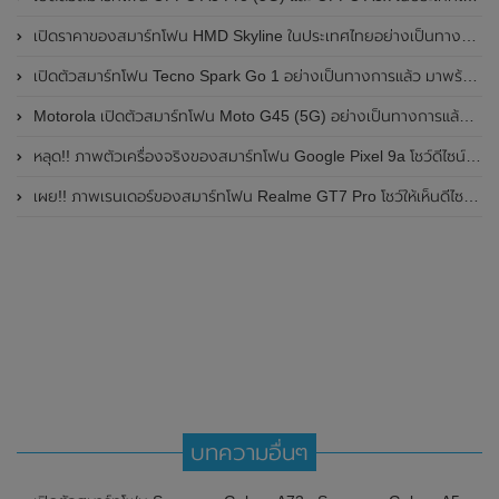
เปิดราคาของสมาร์ทโฟน HMD Skyline ในประเทศไทยอย่างเป็นทางการแล้ว ราคา 14,990 บาท
เปิดตัวสมาร์ทโฟน Tecno Spark Go 1 อย่างเป็นทางการแล้ว มาพร้อมหน้าจอแสดงผล LCD / 120Hz , แบตเตอรี่ 5,000mAh และใช้ชิปเซ็ต Unisoc
Motorola เปิดตัวสมาร์ทโฟน Moto G45 (5G) อย่างเป็นทางการแล้วในอินเดีย
หลุด!! ภาพตัวเครื่องจริงของสมาร์ทโฟน Google Pixel 9a โชว์ดีไซน์ใหม่ กล้องหลังแบนราบ ไม่มีกรอบของกล้องแล้ว
เผย!! ภาพเรนเดอร์ของสมาร์ทโฟน Realme GT7 Pro โชว์ให้เห็นดีไซน์ใหม่ พร้อมเผยรายละเอียดสเปกที่สำคัญบางส่วน
บทความอื่นๆ