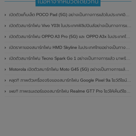
เนื้อหาจากหมวดเดียวกัน
เปิดตัวแท็บเล็ต POCO Pad (5G) อย่างเป็นทางการแล้วในประเทศอินเดีย มาพร้อมชิปเซ็ต Snapdragon 7s Gen 2 ของ Qualcomm และรองรับเครือข่าย 5G
เปิดตัวสมาร์ทโฟน Vivo Y03t ในประเทศฟิลิปปินส์อย่างเป็นทางการแล้ว มาพร้อมชิปเซ็ต Unisoc T612 , กล้องหลัง ความละเอียด 13MP , แบตเตอรี่ 5,000mAh และหน้าจอแสดงผล LCD / 90Hz
เปิดตัวสมาร์ทโฟน OPPO A3 Pro (5G) และ OPPO A3x ในประเทศไทยอย่างเป็นทางการแล้ว ในราคาเริ่มต้นเพียง 3,999 บาท
เปิดราคาของสมาร์ทโฟน HMD Skyline ในประเทศไทยอย่างเป็นทางการแล้ว ราคา 14,990 บาท
เปิดตัวสมาร์ทโฟน Tecno Spark Go 1 อย่างเป็นทางการแล้ว มาพร้อมหน้าจอแสดงผล LCD / 120Hz , แบตเตอรี่ 5,000mAh และใช้ชิปเซ็ต Unisoc
Motorola เปิดตัวสมาร์ทโฟน Moto G45 (5G) อย่างเป็นทางการแล้วในอินเดีย
หลุด!! ภาพตัวเครื่องจริงของสมาร์ทโฟน Google Pixel 9a โชว์ดีไซน์ใหม่ กล้องหลังแบนราบ ไม่มีกรอบของกล้องแล้ว
เผย!! ภาพเรนเดอร์ของสมาร์ทโฟน Realme GT7 Pro โชว์ให้เห็นดีไซน์ใหม่ พร้อมเผยรายละเอียดสเปกที่สำคัญบางส่วน