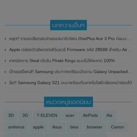
บทความอื่นๆ
หลุด!! รายละเอียดสเปกของสมาร์ทโฟน OnePlus Ace 3 Pro ก่อนะเปิดตัวในเร็วๆนี้
Apple ปล่อยตัวอัพเดตเฟิร์มแวร์ Firmware รหัส 2B588 สำหรับ AirPods Pro รุ่นใหม่
เทคนิคการ Steal เงินใน Pirate Kings แบบไม่ให้พลาด 100%
บิ้กเซอร์ไพรส์! Samsung ประกาศเตรียมจัดงาน Galaxy Unpacked Part 2 ในวันที่ 20 ตุลาคม 2021 นี้
ลือ!! Samsung Galaxy S21 จะมาพร้อมกับเทคโนโลยีกล้องหน้าซ่อนได้
หมวดหมู่ยอดนิยม
3D
3G
7-ELEVEN
acer
AirPods
Ais
antivirus
apple
Asus
bios
browser
Canon