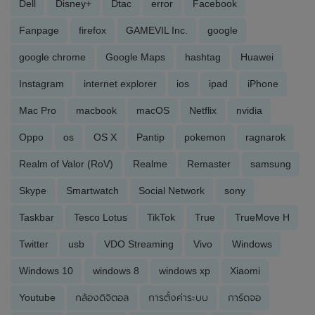
Dell
Disney+
Dtac
error
Facebook
Fanpage
firefox
GAMEVIL Inc.
google
google chrome
Google Maps
hashtag
Huawei
Instagram
internet explorer
ios
ipad
iPhone
Mac Pro
macbook
macOS
Netflix
nvidia
Oppo
os
OS X
Pantip
pokemon
ragnarok
Realm of Valor (RoV)
Realme
Remaster
samsung
Skype
Smartwatch
Social Network
sony
Taskbar
Tesco Lotus
TikTok
True
TrueMove H
Twitter
usb
VDO Streaming
Vivo
Windows
Windows 10
windows 8
windows xp
Xiaomi
Youtube
กล้องดิจิตอล
การตั้งค่าระบบ
การ์ดจอ