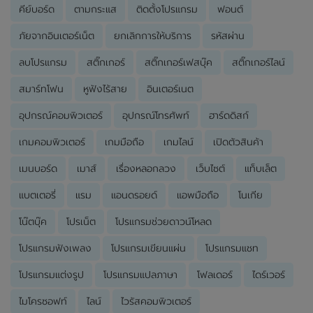
คีย์บอร์ด
ตามกระแส
ติดตั้งโปรแกรม
ฟอนต์
ภัยจากอินเตอร์เน็ต
ยกเลิกการให้บริการ
รหัสผ่าน
ลบโปรแกรม
สติ๊กเกอร์
สติ๊กเกอร์เฟสบุ๊ค
สติ๊กเกอร์ไลน์
สมาร์ทโฟน
หูฟังไร้สาย
อินเตอร์เนต
อุปกรณ์คอมพิวเตอร์
อุปกรณ์โทรศัพท์
ฮาร์ดดิสก์
เกมคอมพิวเตอร์
เกมมือถือ
เกมไลน์
เปิดตัวสินค้า
เมนบอร์ด
เมาส์
เรื่องหลอกลวง
เว็บไซต์
แท็บเล็ต
แบตเตอรี่
แรม
แอนดรอยด์
แอพมือถือ
โนเกีย
โน๊ตบุ๊ค
โปรเน็ต
โปรแกรมช่วยดาวน์โหลด
โปรแกรมฟังเพลง
โปรแกรมเขียนแผ่น
โปรแกรมแชท
โปรแกรมแต่งรูป
โปรแกรมแปลภาษา
โฟลเดอร์
ไดร์เวอร์
ไมโครซอฟท์
ไลน์
ไวรัสคอมพิวเตอร์