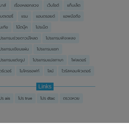
มาส์
เรื่องหลอกลวง
เว็บไซต์
แท็บเล็ต
บตเตอรี่
แรม
แอนดรอยด์
แอพมือถือ
นเกีย
โน๊ตบุ๊ค
โปรเน็ต
ปรแกรมช่วยดาวน์โหลด
โปรแกรมฟังเพลง
ปรแกรมเขียนแผ่น
โปรแกรมแชท
ปรแกรมแต่งรูป
โปรแกรมแปลภาษา
โฟลเดอร์
ดร์เวอร์
ไมโครซอฟท์
ไลน์
ไวรัสคอมพิวเตอร์
Links
ปร ais
โปร true
โปร dtac
ตรวจหวย