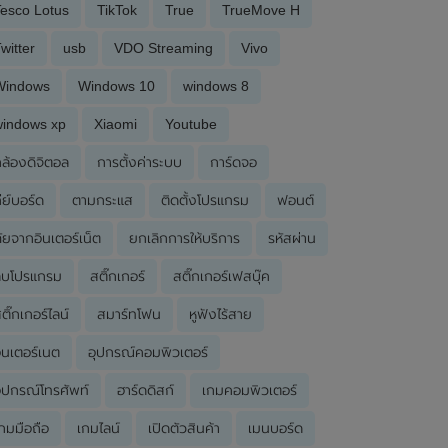
esco Lotus
TikTok
True
TrueMove H
witter
usb
VDO Streaming
Vivo
Windows
Windows 10
windows 8
windows xp
Xiaomi
Youtube
ล้องดิจิตอล
การตั้งค่าระบบ
การ์ดจอ
ีย์บอร์ด
ตามกระแส
ติดตั้งโปรแกรม
ฟอนต์
ัยจากอินเตอร์เน็ต
ยกเลิกการให้บริการ
รหัสผ่าน
ลบโปรแกรม
สติ๊กเกอร์
สติ๊กเกอร์เฟสบุ๊ค
ติ๊กเกอร์ไลน์
สมาร์ทโฟน
หูฟังไร้สาย
ินเตอร์เนต
อุปกรณ์คอมพิวเตอร์
ุปกรณ์โทรศัพท์
ฮาร์ดดิสก์
เกมคอมพิวเตอร์
กมมือถือ
เกมไลน์
เปิดตัวสินค้า
เมนบอร์ด