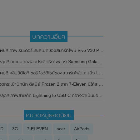
บทความอื่นๆ
ผย!! ภาพเรนเดอร์และสเปกของสมาร์ทโฟน Vivo V30 Pro เวอร์ชั่น Global วางขายทั่วโลก ก่อนเปิดตัวในเร็วๆนี้
ลุด!! คะแนนทดสอบประสิทธิภาพของ Samsung Galaxy S21 บนซิปเซ็ต Enynos 1000 รุ่นล่าสุด จาก Geekbench
ผย!! คลิปวิดีโอทีเซอร์ โชว์ดีไซน์ของสมาร์ทโฟนเกมมิ่ง Lenovo Legion Y90 อย่างเป็นทางการ
ชุดกระเป๋าปิกนิก ดิสนีย์ Frozen 2 จาก 7-Eleven มีให้สะสมด้วยกัน 2 แบบ
ลุด!! ภาพสายถัก Lightning to USB-C ที่อ้างว่าเป็นของ iPhone 12 โชว์ให้เห็นกันแบบชัดๆ
หมวดหมู่ยอดนิยม
3D
3G
7-ELEVEN
acer
AirPods