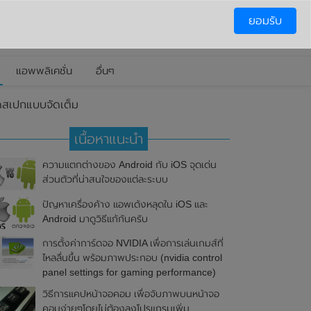
ยอมรับ
แอพพลิเคชั่น
อื่นๆ
ดสเปกแบบจัดเต็ม
เนื้อหาแนะนำ
ความแตกต่างของ Android กับ iOS จุดเด่น
ส่วนตัวที่น่าสนใจของแต่ละระบบ
ปัญหาเครื่องค้าง แอพเด้งหลุดใน iOS และ
Android มาดูวิธีแก้กันครับ
การตั้งค่าการ์ดจอ NVIDIA เพื่อการเล่นเกมส์ที่
ไหลลื่นขึ้น พร้อมภาพประกอบ (nvidia control
panel settings for gaming performance)
วิธีการแคปหน้าจอคอม เพื่อจับภาพบนหน้าจอ
คอมง่ายๆโดยไม่ต้องลงโปรแกรมเพิ่ม