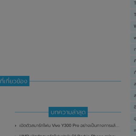
T
T
ก
ค
ภ
ที่เกี่ยวข้อง
ส
อ
บทความล่าสุด
อ
เปิดตัวสมาร์ทโฟน Vivo Y300 Pro อย่างเป็นทางการแล้วในประเทศจีน มาพร้อมดีไซน์พรีเมี่ยม ทนทาน และแบตเตอรี่สุดอึดขนาดใหญ่ 6,500mAh พร้อมรองรับการชาร์จไว 80W
เ