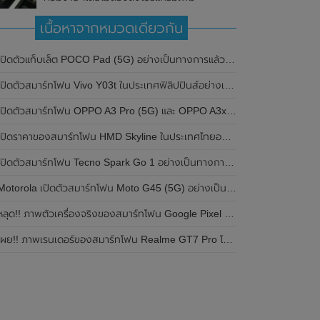
เนื้อหาจากหมวดเดียวกัน
ปิดตัวแท็บเล็ต POCO Pad (5G) อย่างเป็นทางการแล้วในประเทศอินเดีย มาพร้อมชิปเซ็ต Snapdragon 7s Gen 2 ของ Qualcomm และรองรับเครือข่าย 5G
ิดตัวสมาร์ทโฟน Vivo Y03t ในประเทศฟิลิปปินส์อย่างเป็นทางการแล้ว มาพร้อมชิปเซ็ต Unisoc T612 , กล้องหลัง ความละเอียด 13MP , แบตเตอรี่ 5,000mAh และหน้าจอแสดงผล LCD / 90Hz
ปิดตัวสมาร์ทโฟน OPPO A3 Pro (5G) และ OPPO A3x ในประเทศไทยอย่างเป็นทางการแล้ว ในราคาเริ่มต้นเพียง 3,999 บาท
ปิดราคาของสมาร์ทโฟน HMD Skyline ในประเทศไทยอย่างเป็นทางการแล้ว ราคา 14,990 บาท
ปิดตัวสมาร์ทโฟน Tecno Spark Go 1 อย่างเป็นทางการแล้ว มาพร้อมหน้าจอแสดงผล LCD / 120Hz , แบตเตอรี่ 5,000mAh และใช้ชิปเซ็ต Unisoc
Motorola เปิดตัวสมาร์ทโฟน Moto G45 (5G) อย่างเป็นทางการแล้วในอินเดีย
ลุด!! ภาพตัวเครื่องจริงของสมาร์ทโฟน Google Pixel 9a โชว์ดีไซน์ใหม่ กล้องหลังแบนราบ ไม่มีกรอบของกล้องแล้ว
ผย!! ภาพเรนเดอร์ของสมาร์ทโฟน Realme GT7 Pro โชว์ให้เห็นดีไซน์ใหม่ พร้อมเผยรายละเอียดสเปกที่สำคัญบางส่วน