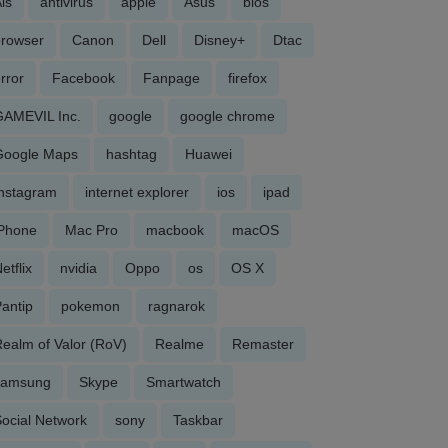
is
antivirus
apple
Asus
bios
browser
Canon
Dell
Disney+
Dtac
rror
Facebook
Fanpage
firefox
GAMEVIL Inc.
google
google chrome
Google Maps
hashtag
Huawei
Instagram
internet explorer
ios
ipad
iPhone
Mac Pro
macbook
macOS
etflix
nvidia
Oppo
os
OS X
antip
pokemon
ragnarok
ealm of Valor (RoV)
Realme
Remaster
samsung
Skype
Smartwatch
ocial Network
sony
Taskbar