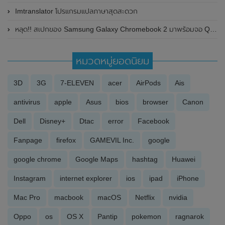
Imtranslator โปรแกรมแปลภาษาสุดสะดวก
หลุด!! สเปกของ Samsung Galaxy Chromebook 2 มาพร้อมจอ QLED , แบตเตอรี่12+ ชั่วโมง ในราคาที่ถูก
หมวดหมู่ยอดนิยม
3D
3G
7-ELEVEN
acer
AirPods
Ais
antivirus
apple
Asus
bios
browser
Canon
Dell
Disney+
Dtac
error
Facebook
Fanpage
firefox
GAMEVIL Inc.
google
google chrome
Google Maps
hashtag
Huawei
Instagram
internet explorer
ios
ipad
iPhone
Mac Pro
macbook
macOS
Netflix
nvidia
Oppo
os
OS X
Pantip
pokemon
ragnarok