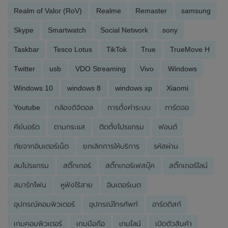
Realm of Valor (RoV)
Realme
Remaster
samsung
Skype
Smartwatch
Social Network
sony
Taskbar
Tesco Lotus
TikTok
True
TrueMove H
Twitter
usb
VDO Streaming
Vivo
Windows
Windows 10
windows 8
windows xp
Xiaomi
Youtube
กล้องดิจิตอล
การตั้งค่าระบบ
การ์ดจอ
คีย์บอร์ด
ตามกระแส
ติดตั้งโปรแกรม
ฟอนต์
ภัยจากอินเตอร์เน็ต
ยกเลิกการให้บริการ
รหัสผ่าน
ลบโปรแกรม
สติ๊กเกอร์
สติ๊กเกอร์เฟสบุ๊ค
สติ๊กเกอร์ไลน์
สมาร์ทโฟน
หูฟังไร้สาย
อินเตอร์เนต
อุปกรณ์คอมพิวเตอร์
อุปกรณ์โทรศัพท์
ฮาร์ดดิสก์
เกมคอมพิวเตอร์
เกมมือถือ
เกมไลน์
เปิดตัวสินค้า