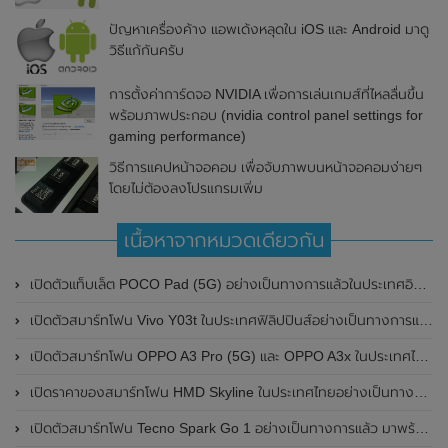
ปัญหาเครื่องค้าง แอพเด้งหลุดใน iOS และ Android มาดู
วิธีแก้กันครับ
การตั้งค่าการ์ดจอ NVIDIA เพื่อการเล่นเกมส์ที่ไหลลื่นขึ้น
พร้อมภาพประกอบ (nvidia control panel settings for
gaming performance)
วิธีการแคปหน้าจอคอม เพื่อจับภาพบนหน้าจอคอมง่ายๆ
โดยไม่ต้องลงโปรแกรมเพิ่ม
เนื้อหาจากหมวดเดียวกัน
เปิดตัวแท็บเล็ต POCO Pad (5G) อย่างเป็นทางการแล้วในประเทศอินเดีย มาพร้อมชิปเซ็ต Snapdragon 7s Gen 2 ของ Qualcomm และรองรับเครือข่าย 5G
เปิดตัวสมาร์ทโฟน Vivo Y03t ในประเทศฟิลิปปินส์อย่างเป็นทางการแล้ว มาพร้อมชิปเซ็ต Unisoc T612 , กล้องหลัง ความละเอียด 13MP , แบตเตอรี่ 5,000mAh และหน้าจอแสดงผล LCD / 90Hz
เปิดตัวสมาร์ทโฟน OPPO A3 Pro (5G) และ OPPO A3x ในประเทศไทยอย่างเป็นทางการแล้ว ในราคาเริ่มต้นเพียง 3,999 บาท
เปิดราคาของสมาร์ทโฟน HMD Skyline ในประเทศไทยอย่างเป็นทางการแล้ว ราคา 14,990 บาท
เปิดตัวสมาร์ทโฟน Tecno Spark Go 1 อย่างเป็นทางการแล้ว มาพร้อมหน้าจอแสดงผล LCD / 120Hz , แบตเตอรี่ 5,000mAh และใช้ชิปเซ็ต Unisoc