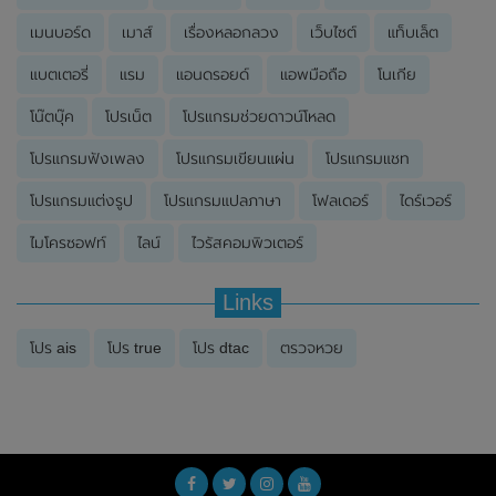
เมนบอร์ด
เมาส์
เรื่องหลอกลวง
เว็บไซต์
แท็บเล็ต
แบตเตอรี่
แรม
แอนดรอยด์
แอพมือถือ
โนเกีย
โน๊ตบุ๊ค
โปรเน็ต
โปรแกรมช่วยดาวน์โหลด
โปรแกรมฟังเพลง
โปรแกรมเขียนแผ่น
โปรแกรมแชท
โปรแกรมแต่งรูป
โปรแกรมแปลภาษา
โฟลเดอร์
ไดร์เวอร์
ไมโครซอฟท์
ไลน์
ไวรัสคอมพิวเตอร์
Links
โปร ais
โปร true
โปร dtac
ตรวจหวย