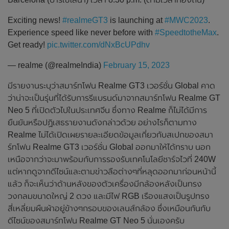
Exciting news!
#realmeGT3
is launching at
#MWC2023
.
Experience speed like never before with
#SpeedtotheMax
.
Get ready!
pic.twitter.com/dNxBcUPdhv
— realme (@realmeIndia)
February 15, 2023
มีรายงานระบุว่าสมาร์ทโฟน Realme GT3 เวอร์ชั่น Global คาด
ว่าน่าจะเป็นรุ่นที่ได้รับการรีแบรนด์มาจากสมาร์ทโฟน Realme GT
Neo 5 ที่เปิดตัวไปในประเทศจีน ซึ่งทาง Realme ก็ไม่ได้มีการ
ยืนยันหรือปฏิเสธรายงานดังกล่าวด้วย อย่างไรก็ตามทาง
Realme ไม่ได้เปิดเผยรายละเอียดข้อมูลเกี่ยวกับสเปกของสมา
ร์ทโฟน Realme GT3 เวอร์ชั่น Global ออกมาให้ได้ทราบ นอก
เหนือจากว่าจะมาพร้อมกับการรองรับเทคโนโลยีชาร์จไวที่ 240W
แต่หากดูจากดีไซน์และตามข่าวลือต่างๆที่หลุดออกมาก่อนหน้านี้
แล้ว ก็จะเห็นว่าด้านหลังของตัวเครื่องมีกล้องหลังเป็นทรง
วงกลมขนาดใหญ่ 2 ดวง และมีไฟ RGB เรืองแสงเป็นรูปทรง
สี่เหลี่ยมผืนผ้าอยู่ข้างๆกรอบของเลนส์กล้อง ซึ่งเหมือนกันกับ
ดีไซน์ของสมาร์ทโฟน Realme GT Neo 5 นั่นเองครับ