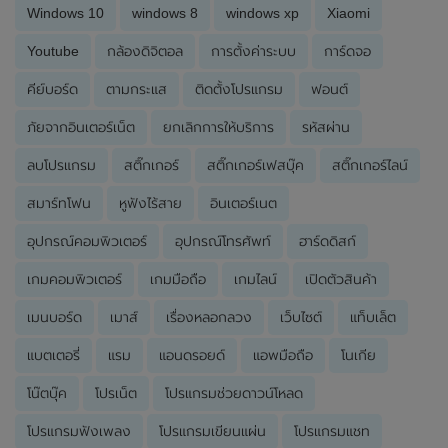
Windows 10
windows 8
windows xp
Xiaomi
Youtube
กล้องดิจิตอล
การตั้งค่าระบบ
การ์ดจอ
คีย์บอร์ด
ตามกระแส
ติดตั้งโปรแกรม
ฟอนต์
ภัยจากอินเตอร์เน็ต
ยกเลิกการให้บริการ
รหัสผ่าน
ลบโปรแกรม
สติ๊กเกอร์
สติ๊กเกอร์เฟสบุ๊ค
สติ๊กเกอร์ไลน์
สมาร์ทโฟน
หูฟังไร้สาย
อินเตอร์เนต
อุปกรณ์คอมพิวเตอร์
อุปกรณ์โทรศัพท์
ฮาร์ดดิสก์
เกมคอมพิวเตอร์
เกมมือถือ
เกมไลน์
เปิดตัวสินค้า
เมนบอร์ด
เมาส์
เรื่องหลอกลวง
เว็บไซต์
แท็บเล็ต
แบตเตอรี่
แรม
แอนดรอยด์
แอพมือถือ
โนเกีย
โน๊ตบุ๊ค
โปรเน็ต
โปรแกรมช่วยดาวน์โหลด
โปรแกรมฟังเพลง
โปรแกรมเขียนแผ่น
โปรแกรมแชท