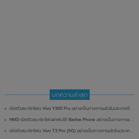
บทความล่าสุด
เปิดตัวสมาร์ทโฟน Vivo Y300 Pro อย่างเป็นทางการแล้วในประเทศจีน มาพร้อมดีไซน์พรีเมี่ยม ทนทาน และแบตเตอรี่สุดอึดขนาดใหญ่ 6,500mAh พร้อมรองรับการชาร์จไว 80W
HMD เปิดตัวสมาร์ทโฟนฝาพับได้ Barbie Phone อย่างเป็นทางการแล้ว มาพร้อมธีมสีชมพูสดใส
เปิดตัวสมาร์ทโฟน Vivo T3 Pro (5G) อย่างเป็นทางการแล้วในประเทศอินเดีย