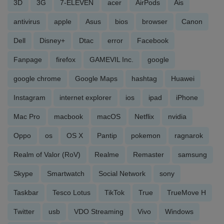
3D
3G
7-ELEVEN
acer
AirPods
Ais
antivirus
apple
Asus
bios
browser
Canon
Dell
Disney+
Dtac
error
Facebook
Fanpage
firefox
GAMEVIL Inc.
google
google chrome
Google Maps
hashtag
Huawei
Instagram
internet explorer
ios
ipad
iPhone
Mac Pro
macbook
macOS
Netflix
nvidia
Oppo
os
OS X
Pantip
pokemon
ragnarok
Realm of Valor (RoV)
Realme
Remaster
samsung
Skype
Smartwatch
Social Network
sony
Taskbar
Tesco Lotus
TikTok
True
TrueMove H
Twitter
usb
VDO Streaming
Vivo
Windows