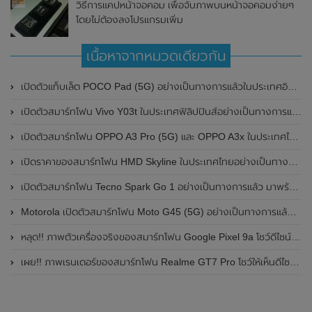
วิธีการแคปหน้าจอคอม เพื่อจับภาพบนหน้าจอคอมง่ายๆ
โดยไม่ต้องลงโปรแกรมเพิ่ม
เนื้อหาจากหมวดเดียวกัน
เปิดตัวแท็บเล็ต POCO Pad (5G) อย่างเป็นทางการแล้วในประเทศอินเดีย มาพร้อมชิปเซ็ต Snapdragon 7s Gen 2 ของ Qualcomm และรองรับเครือข่าย 5G
เปิดตัวสมาร์ทโฟน Vivo Y03t ในประเทศฟิลิปปินส์อย่างเป็นทางการแล้ว มาพร้อมชิปเซ็ต Unisoc T612 , กล้องหลัง ความละเอียด 13MP , แบตเตอรี่ 5,000mAh และหน้าจอแสดงผล LCD / 90Hz
เปิดตัวสมาร์ทโฟน OPPO A3 Pro (5G) และ OPPO A3x ในประเทศไทยอย่างเป็นทางการแล้ว ในราคาเริ่มต้นเพียง 3,999 บาท
เปิดราคาของสมาร์ทโฟน HMD Skyline ในประเทศไทยอย่างเป็นทางการแล้ว ราคา 14,990 บาท
เปิดตัวสมาร์ทโฟน Tecno Spark Go 1 อย่างเป็นทางการแล้ว มาพร้อมหน้าจอแสดงผล LCD / 120Hz , แบตเตอรี่ 5,000mAh และใช้ชิปเซ็ต Unisoc
Motorola เปิดตัวสมาร์ทโฟน Moto G45 (5G) อย่างเป็นทางการแล้วในอินเดีย
หลุด!! ภาพตัวเครื่องจริงของสมาร์ทโฟน Google Pixel 9a โชว์ดีไซน์ใหม่ กล้องหลังแบนราบ ไม่มีกรอบของกล้องแล้ว
เผย!! ภาพเรนเดอร์ของสมาร์ทโฟน Realme GT7 Pro โชว์ให้เห็นดีไซน์ใหม่ พร้อมเผยรายละเอียดสเปกที่สำคัญบางส่วน