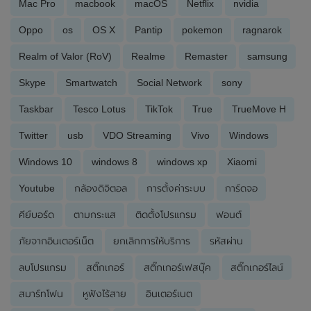
Mac Pro
macbook
macOS
Netflix
nvidia
Oppo
os
OS X
Pantip
pokemon
ragnarok
Realm of Valor (RoV)
Realme
Remaster
samsung
Skype
Smartwatch
Social Network
sony
Taskbar
Tesco Lotus
TikTok
True
TrueMove H
Twitter
usb
VDO Streaming
Vivo
Windows
Windows 10
windows 8
windows xp
Xiaomi
Youtube
กล้องดิจิตอล
การตั้งค่าระบบ
การ์ดจอ
คีย์บอร์ด
ตามกระแส
ติดตั้งโปรแกรม
ฟอนต์
ภัยจากอินเตอร์เน็ต
ยกเลิกการให้บริการ
รหัสผ่าน
ลบโปรแกรม
สติ๊กเกอร์
สติ๊กเกอร์เฟสบุ๊ค
สติ๊กเกอร์ไลน์
สมาร์ทโฟน
หูฟังไร้สาย
อินเตอร์เนต