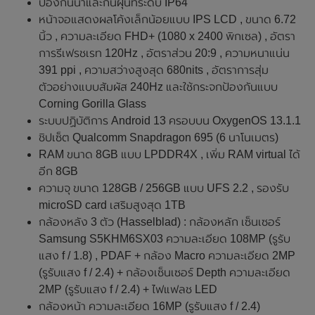
ป้องกันน้ำและกันฝุ่นที่ระดับ IP64
หน้าจอแสดงผลโค้งเล็กน้อยแบบ IPS LCD , ขนาด 6.72
นิ้ว , ความละเอียด FHD+ (1080 x 2400 พิกเซล) , อัตรา
การรีเฟรชเรท 120Hz , อัตราส่วน 20:9 , ความหนาแน่น
391 ppi , ความสว่างสูงสุด 680nits , อัตราการสุ่ม
ตัวอย่างแบบสัมผัส 240Hz และใช้กระจกป้องกันแบบ
Corning Gorilla Glass
ระบบปฏิบัติการ Android 13 ครอบบน OxygenOS 13.1.1
ชิปเซ็ต Qualcomm Snapdragon 695 (6 นาโนเมตร)
RAM ขนาด 8GB แบบ LPDDR4X , เพิ่ม RAM virtual ได้
อีก 8GB
ความจุ ขนาด 128GB / 256GB แบบ UFS 2.2 , รองรับ
microSD card เสริมสูงสุด 1TB
กล้องหลัง 3 ตัว (Hasselblad) : กล้องหลัก เซ็นเซอร์
Samsung S5KHM6SX03 ความละเอียด 108MP (รูรับ
แสง f / 1.8) , PDAF + กล้อง Macro ความละเอียด 2MP
(รูรับแสง f / 2.4) + กล้องเซ็นเซอร์ Depth ความละเอียด
2MP (รูรับแสง f / 2.4) + ไฟแฟลช LED
กล้องหน้า ความละเอียด 16MP (รูรับแสง f / 2.4)