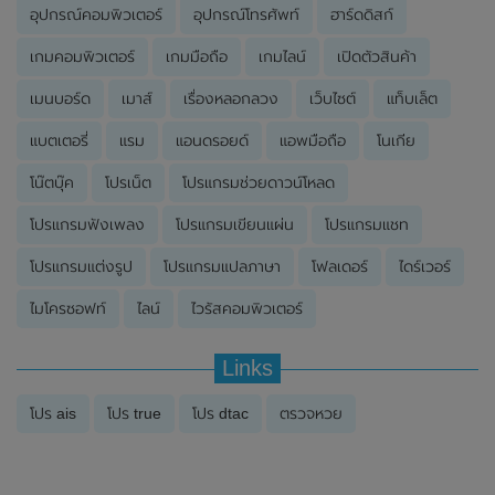
อุปกรณ์คอมพิวเตอร์
อุปกรณ์โทรศัพท์
ฮาร์ดดิสก์
เกมคอมพิวเตอร์
เกมมือถือ
เกมไลน์
เปิดตัวสินค้า
เมนบอร์ด
เมาส์
เรื่องหลอกลวง
เว็บไซต์
แท็บเล็ต
แบตเตอรี่
แรม
แอนดรอยด์
แอพมือถือ
โนเกีย
โน๊ตบุ๊ค
โปรเน็ต
โปรแกรมช่วยดาวน์โหลด
โปรแกรมฟังเพลง
โปรแกรมเขียนแผ่น
โปรแกรมแชท
โปรแกรมแต่งรูป
โปรแกรมแปลภาษา
โฟลเดอร์
ไดร์เวอร์
ไมโครซอฟท์
ไลน์
ไวรัสคอมพิวเตอร์
Links
โปร ais
โปร true
โปร dtac
ตรวจหวย