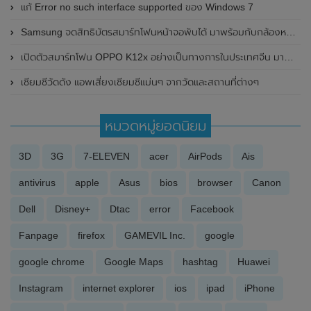
แก้ Error no such interface supported ของ Windows 7
Samsung จดสิทธิบัตรสมาร์ทโฟนหน้าจอพับได้ มาพร้อมกับกล้องหมุนไปกลับได้
เปิดตัวสมาร์ทโฟน OPPO K12x อย่างเป็นทางการในประเทศจีน มาพร้อมหน้าจอแสดงผลขนาดใหญ่ 6.67 นิ้ว , กล้องหลังคู่ ความละเอียด 50MP และรองรับการชาร์จไวที่ 80W
เซียมซีวัดดัง แอพเสี่ยงเซียมซีแม่นๆ จากวัดและสถานที่ต่างๆ
หมวดหมู่ยอดนิยม
3D
3G
7-ELEVEN
acer
AirPods
Ais
antivirus
apple
Asus
bios
browser
Canon
Dell
Disney+
Dtac
error
Facebook
Fanpage
firefox
GAMEVIL Inc.
google
google chrome
Google Maps
hashtag
Huawei
Instagram
internet explorer
ios
ipad
iPhone