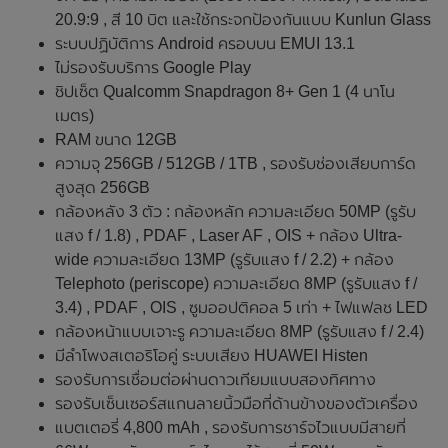
20.9:9 , สี 10 บิต และใช้กระจกป้องกันแบบ Kunlun Glass
ระบบปฏิบัติการ Android ครอบบน EMUI 13.1
ไม่รองรับบริการ Google Play
ชิปเซ็ต Qualcomm Snapdragon 8+ Gen 1 (4 นาโน
เมตร)
RAM ขนาด 12GB
ความจุ 256GB / 512GB / 1TB , รองรับช่องเสียบการ์ด
สูงสุด 256GB
กล้องหลัง 3 ตัว : กล้องหลัก ความละเอียด 50MP (รูรับ
แสง f / 1.8) , PDAF , Laser AF , OIS + กล้อง Ultra-
wide ความละเอียด 13MP (รูรับแสง f / 2.2) + กล้อง
Telephoto (periscope) ความละเอียด 8MP (รูรับแสง f /
3.4) , PDAF , OIS , ซูมออปติคอล 5 เท่า + ไฟแฟลช LED
กล้องหน้าแบบเจาะรู ความละเอียด 8MP (รูรับแสง f / 2.4)
มีลำโพงสเตอริโอคู่ ระบบเสียง HUAWEI Histen
รองรับการเชื่อมต่อผ่านดาวเทียมแบบสองทิศทาง
รองรับเซ็นเซอร์สแกนลายนิ้วมือที่ด้านข้างของตัวเครื่อง
แบตเตอรี่ 4,800 mAh , รองรับการชาร์จไวแบบมีสายที่