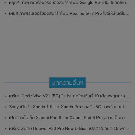
หลุด!! ภาพตัวเครื่องจริงของสมาร์ทโฟน Google Pixel 9a โชว์ดีไซน์ใหม่ กล้องหลังแบนราบ ไม่มีกรอบของกล้องแล้ว
เผย!! ภาพเรนเดอร์ของสมาร์ทโฟน Realme GT7 Pro โชว์ให้เห็นดีไซน์ใหม่ พร้อมเผยรายละเอียดสเปกที่สำคัญบางส่วน
บทความอื่นๆ
เตรียมเปิดตัว Vivo V21 (5G) ในประเทศไทยวันที่ 10 เดือนพฤษภาคม 2021 นี้ มาพร้อมกล้องหน้าที่โดดเด่น ความละเอียดสูงถึง 44MP
Sony เปิดตัว Xperia 1 II และ Xperia Pro รองรับ 5G มาพร้อมสเปกสุดอลังการ
เปิดตัวแท็บเล็ต Xiaomi Pad 6 และ Xiaomi Pad 6 Pro อย่างเป็นทางการในประเทศจีน มาพร้อมหน้าจอแสดงผล 144Hz , RAM สูงสุด 12GB และชิปเซ็ต Snapdragon ตัวใหม่ล่าสุด
เตรียมพบกับ Huawei P30 Pro New Edition เปิดตัวในวันที่ 15 พฤษภาคม 2020 อาจมาพร้อมกับ GMS (Google Mobile Services)