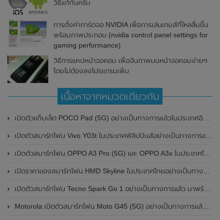
วิธีแก้กันครับ
การตั้งค่าการ์ดจอ NVIDIA เพื่อการเล่นเกมส์ที่ไหลลื่นขึ้น
พร้อมภาพประกอบ (nvidia control panel settings for
gaming performance)
วิธีการแคปหน้าจอคอม เพื่อจับภาพบนหน้าจอคอมง่ายๆ
โดยไม่ต้องลงโปรแกรมเพิ่ม
เนื้อหาจากหมวดเดียวกัน
เปิดตัวแท็บเล็ต POCO Pad (5G) อย่างเป็นทางการแล้วในประเทศอินเดีย มาพร้อมชิปเซ็ต Snapdragon 7s Gen 2 ของ Qualcomm และรองรับเครือข่าย 5G
เปิดตัวสมาร์ทโฟน Vivo Y03t ในประเทศฟิลิปปินส์อย่างเป็นทางการแล้ว มาพร้อมชิปเซ็ต Unisoc T612 , กล้องหลัง ความละเอียด 13MP , แบตเตอรี่ 5,000mAh และหน้าจอแสดงผล LCD / 90Hz
เปิดตัวสมาร์ทโฟน OPPO A3 Pro (5G) และ OPPO A3x ในประเทศไทยอย่างเป็นทางการแล้ว ในราคาเริ่มต้นเพียง 3,999 บาท
เปิดราคาของสมาร์ทโฟน HMD Skyline ในประเทศไทยอย่างเป็นทางการแล้ว ราคา 14,990 บาท
เปิดตัวสมาร์ทโฟน Tecno Spark Go 1 อย่างเป็นทางการแล้ว มาพร้อมหน้าจอแสดงผล LCD / 120Hz , แบตเตอรี่ 5,000mAh และใช้ชิปเซ็ต Unisoc
Motorola เปิดตัวสมาร์ทโฟน Moto G45 (5G) อย่างเป็นทางการแล้วในอินเดีย