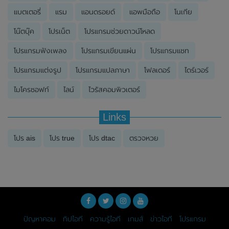
แบตเตอรี่
แรม
แอนดรอยด์
แอพมือถือ
โนเกีย
โน๊ตบุ๊ค
โปรเน็ต
โปรแกรมช่วยดาวน์โหลด
โปรแกรมฟังเพลง
โปรแกรมเขียนแผ่น
โปรแกรมแชท
โปรแกรมแต่งรูป
โปรแกรมแปลภาษา
โฟลเดอร์
ไดร์เวอร์
ไมโครซอฟท์
ไลน์
ไวรัสคอมพิวเตอร์
Links
โปร ais
โปร true
โปร dtac
ตรวจหวย
ปัญหาคอม
ทิปไอที
ความรู้ไอที
เกมส์
ข่าวไอที
โปรแกรม