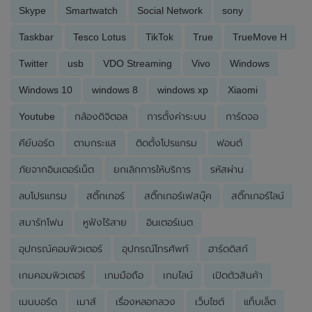
Skype
Smartwatch
Social Network
sony
Taskbar
Tesco Lotus
TikTok
True
TrueMove H
Twitter
usb
VDO Streaming
Vivo
Windows
Windows 10
windows 8
windows xp
Xiaomi
Youtube
กล้องดิจิตอล
การตั้งค่าระบบ
การ์ดจอ
คีย์บอร์ด
ตามกระแส
ติดตั้งโปรแกรม
ฟอนต์
ภัยจากอินเตอร์เน็ต
ยกเลิกการให้บริการ
รหัสผ่าน
ลบโปรแกรม
สติ๊กเกอร์
สติ๊กเกอร์เฟสบุ๊ค
สติ๊กเกอร์ไลน์
สมาร์ทโฟน
หูฟังไร้สาย
อินเตอร์เนต
อุปกรณ์คอมพิวเตอร์
อุปกรณ์โทรศัพท์
ฮาร์ดดิสก์
เกมคอมพิวเตอร์
เกมมือถือ
เกมไลน์
เปิดตัวสินค้า
เมนบอร์ด
เมาส์
เรื่องหลอกลวง
เว็บไซต์
แท็บเล็ต