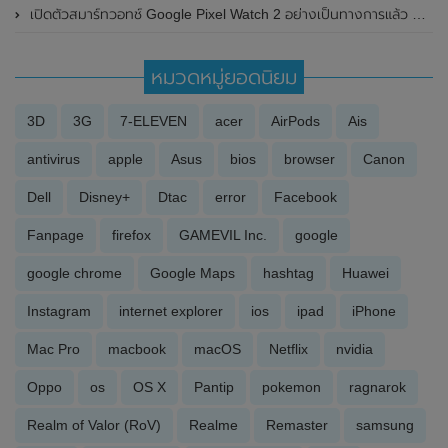
เปิดตัวสมาร์ทวอทช์ Google Pixel Watch 2 อย่างเป็นทางการแล้ว มาพร้อมกับชิปเซ็ตใหม่ และแบตเตอรี่สุดอึด
หมวดหมู่ยอดนิยม
3D
3G
7-ELEVEN
acer
AirPods
Ais
antivirus
apple
Asus
bios
browser
Canon
Dell
Disney+
Dtac
error
Facebook
Fanpage
firefox
GAMEVIL Inc.
google
google chrome
Google Maps
hashtag
Huawei
Instagram
internet explorer
ios
ipad
iPhone
Mac Pro
macbook
macOS
Netflix
nvidia
Oppo
os
OS X
Pantip
pokemon
ragnarok
Realm of Valor (RoV)
Realme
Remaster
samsung