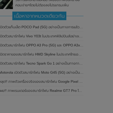
คอมง่ายๆโดยไม่ต้องลงโปรแกรมเพิ่ม
เนื้อหาจากหมวดเดียวกัน
ปิดตัวแท็บเล็ต POCO Pad (5G) อย่างเป็นทางการแล้วในประเทศอินเดีย มาพร้อมชิปเซ็ต Snapdragon 7s Gen 2 ของ Qualcomm และรองรับเครือข่าย 5G
ิดตัวสมาร์ทโฟน Vivo Y03t ในประเทศฟิลิปปินส์อย่างเป็นทางการแล้ว มาพร้อมชิปเซ็ต Unisoc T612 , กล้องหลัง ความละเอียด 13MP , แบตเตอรี่ 5,000mAh และหน้าจอแสดงผล LCD / 90Hz
ปิดตัวสมาร์ทโฟน OPPO A3 Pro (5G) และ OPPO A3x ในประเทศไทยอย่างเป็นทางการแล้ว ในราคาเริ่มต้นเพียง 3,999 บาท
ปิดราคาของสมาร์ทโฟน HMD Skyline ในประเทศไทยอย่างเป็นทางการแล้ว ราคา 14,990 บาท
ปิดตัวสมาร์ทโฟน Tecno Spark Go 1 อย่างเป็นทางการแล้ว มาพร้อมหน้าจอแสดงผล LCD / 120Hz , แบตเตอรี่ 5,000mAh และใช้ชิปเซ็ต Unisoc
Motorola เปิดตัวสมาร์ทโฟน Moto G45 (5G) อย่างเป็นทางการแล้วในอินเดีย
ลุด!! ภาพตัวเครื่องจริงของสมาร์ทโฟน Google Pixel 9a โชว์ดีไซน์ใหม่ กล้องหลังแบนราบ ไม่มีกรอบของกล้องแล้ว
ผย!! ภาพเรนเดอร์ของสมาร์ทโฟน Realme GT7 Pro โชว์ให้เห็นดีไซน์ใหม่ พร้อมเผยรายละเอียดสเปกที่สำคัญบางส่วน