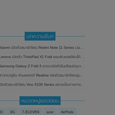
บทความอื่นๆ
iaomi เปิดตัวสมาร์ทโฟน Redmi Note 11 Series เวอร์ชั่นทั่วโลกแล้ว พร้อมเผยราคาในไทย เดริ่มต้นเพียง 6,299 บาท
Lenovo เปิดตัว ThinkPad X1 Fold คอมพิวเตอร์พับได้ น้ำหนักเบา เครื่องแรกของโลก
amsung Galaxy Z Fold 3 อาจจะเปิดตัวในเดือนมิถุนายน ปีหน้า 2021 พร้อมกับจะหยุดการผลิตของ Samsung Galaxy Note Series แล้ว
าวกนารูโตะ ห้ามพลาด!! Realme เปิดตัวสมาร์ทโฟนรุ่นพิเศษ Realme GT Neo 3 Naruto Limited Edition แต่วางจำหน่ายเฉพาะในประเทศจีนเท่านั้น
ปิดตัวสมาร์ทโฟน Vivo X100 Series อย่างเป็นทางการที่ประเทศจีน มาพร้อมชิปเซ็ต Dimensity 9300 และกล้องเลนส์ Zeiss ใหม่
หมวดหมู่ยอดนิยม
3D
3G
7-ELEVEN
acer
AirPods