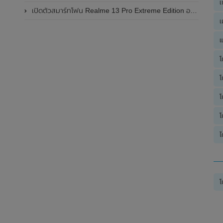
เ
เปิดตัวสมาร์ทโฟน Realme 13 Pro Extreme Edition อย่างเป็นทางการแล้วในประเทศจีน
เ
แ
โ
โ
โ
โ
ไ
โ