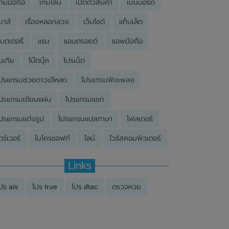
กมมือถือ
เกมไลน์
เปิดตัวสินค้า
เมนบอร์ด
มาส์
เรื่องหลอกลวง
เว็บไซต์
แท็บเล็ต
บตเตอรี่
แรม
แอนดรอยด์
แอพมือถือ
นเกีย
โน๊ตบุ๊ค
โปรเน็ต
ปรแกรมช่วยดาวน์โหลด
โปรแกรมฟังเพลง
ปรแกรมเขียนแผ่น
โปรแกรมแชท
ปรแกรมแต่งรูป
โปรแกรมแปลภาษา
โฟลเดอร์
ดร์เวอร์
ไมโครซอฟท์
ไลน์
ไวรัสคอมพิวเตอร์
Links
ปร ais
โปร true
โปร dtac
ตรวจหวย