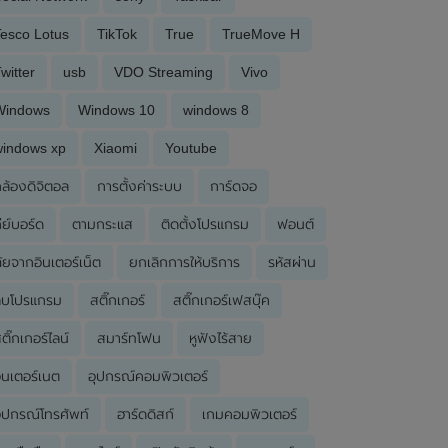
esco Lotus
TikTok
True
TrueMove H
witter
usb
VDO Streaming
Vivo
Windows
Windows 10
windows 8
windows xp
Xiaomi
Youtube
ล้องดิจิตอล
การตั้งค่าระบบ
การ์ดจอ
ีย์บอร์ด
ตามกระแส
ติดตั้งโปรแกรม
ฟอนต์
ัยจากอินเตอร์เน็ต
ยกเลิกการให้บริการ
รหัสผ่าน
ลบโปรแกรม
สติ๊กเกอร์
สติ๊กเกอร์เฟสบุ๊ค
ติ๊กเกอร์ไลน์
สมาร์ทโฟน
หูฟังไร้สาย
ินเตอร์เนต
อุปกรณ์คอมพิวเตอร์
ุปกรณ์โทรศัพท์
ฮาร์ดดิสก์
เกมคอมพิวเตอร์