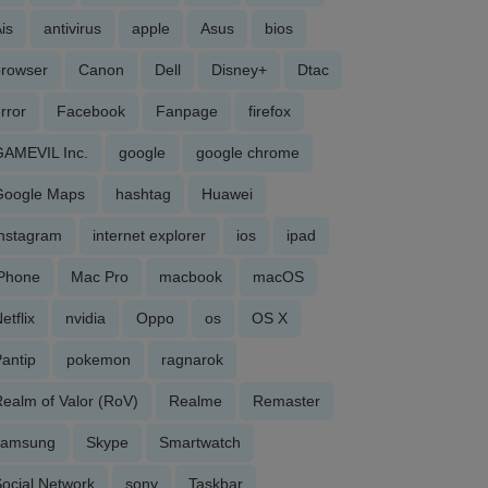
is
antivirus
apple
Asus
bios
browser
Canon
Dell
Disney+
Dtac
rror
Facebook
Fanpage
firefox
GAMEVIL Inc.
google
google chrome
Google Maps
hashtag
Huawei
Instagram
internet explorer
ios
ipad
iPhone
Mac Pro
macbook
macOS
etflix
nvidia
Oppo
os
OS X
antip
pokemon
ragnarok
ealm of Valor (RoV)
Realme
Remaster
samsung
Skype
Smartwatch
ocial Network
sony
Taskbar