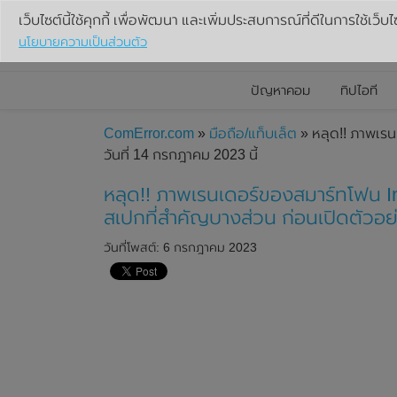
เว็บไซต์นี้ใช้คุกกี้ เพื่อพัฒนา และเพิ่มประสบการณ์ที่ดีในการใช้เว็บไ
นโยบายความเป็นส่วนตัว
ปัญหาคอม
ทิปไอที
ComError.com
»
มือถือ/แท็บเล็ต
» หลุด!! ภาพเรน
วันที่ 14 กรกฎาคม 2023 นี้
หลุด!! ภาพเรนเดอร์ของสมาร์ทโฟน In
สเปกที่สำคัญบางส่วน ก่อนเปิดตัวอย่
วันที่โพสต์: 6 กรกฎาคม 2023