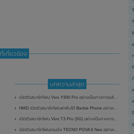
T
T
ที่เกี่ยวข้อง
ก
ค
ภ
บทความล่าสุด
เปิดตัวสมาร์ทโฟน Vivo Y300 Pro อย่างเป็นทางการแล้วในประเทศจีน มาพร้อมดีไซน์พรีเมี่ยม ทนทาน และแบตเตอรี่สุดอึดขนาดใหญ่ 6,500mAh พร้อมรองรับการชาร์จไว 80W
ส
HMD เปิดตัวสมาร์ทโฟนฝาพับได้ Barbie Phone อย่างเป็นทางการแล้ว มาพร้อมธีมสีชมพูสดใส
อ
เปิดตัวสมาร์ทโฟน Vivo T3 Pro (5G) อย่างเป็นทางการแล้วในประเทศอินเดีย
อ
เปิดตัวสมาร์ทโฟนเกมมิ่ง TECNO POVA 6 Neo อย่างเป็นทางการแล้วในประเทศไทย ในราคา 8,499 บาท