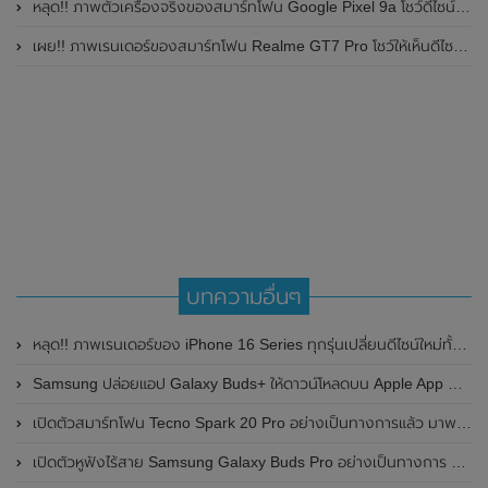
หลุด!! ภาพตัวเครื่องจริงของสมาร์ทโฟน Google Pixel 9a โชว์ดีไซน์ใหม่ กล้องหลังแบนราบ ไม่มีกรอบของกล้องแล้ว
เผย!! ภาพเรนเดอร์ของสมาร์ทโฟน Realme GT7 Pro โชว์ให้เห็นดีไซน์ใหม่ พร้อมเผยรายละเอียดสเปกที่สำคัญบางส่วน
บทความอื่นๆ
หลุด!! ภาพเรนเดอร์ของ iPhone 16 Series ทุกรุ่นเปลี่ยนดีไซน์ใหม่ทั้งหมด
Samsung ปล่อยแอป Galaxy Buds+ ให้ดาวน์โหลดบน Apple App Store อย่างเป็นทางการ
เปิดตัวสมาร์ทโฟน Tecno Spark 20 Pro อย่างเป็นทางการแล้ว มาพร้อมชิปเซ็ต Mediatek Helio G99 , แบตเตอรี่ขนาดใหญ่ 5,000mAh และกล้อง ความละเอียดสูงถึง 108MP
เปิดตัวหูฟังไร้สาย Samsung Galaxy Buds Pro อย่างเป็นทางการ มาพร้อมกับ ANC , กันน้ำ IPX7 และอื่นๆอีกเพียบในราคา 6,990 บาท