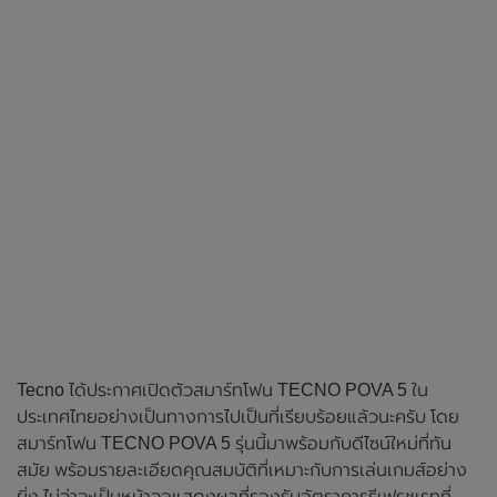
Tecno ได้ประกาศเปิดตัวสมาร์ทโฟน TECNO POVA 5 ใน
ประเทศไทยอย่างเป็นทางการไปเป็นที่เรียบร้อยแล้วนะครับ โดย
สมาร์ทโฟน TECNO POVA 5 รุ่นนี้มาพร้อมกับดีไซน์ใหม่ที่ทัน
สมัย พร้อมรายละเอียดคุณสมบัติที่เหมาะกับการเล่นเกมส์อย่าง
ยิ่ง ไม่ว่าจะเป็นหน้าจอแสดงผลที่รองรับอัตราการรีเฟรชเรทที่