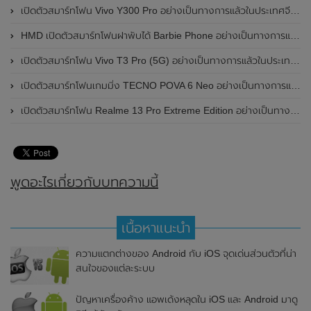
เปิดตัวสมาร์ทโฟน Vivo Y300 Pro อย่างเป็นทางการแล้วในประเทศจีน มาพร้อมดีไซน์พรีเมี่ยม ทนทาน และแบตเตอรี่สุดอึดขนาดใหญ่ 6,500mAh พร้อมรองรับการชาร์จไว 80W
HMD เปิดตัวสมาร์ทโฟนฝาพับได้ Barbie Phone อย่างเป็นทางการแล้ว มาพร้อมธีมสีชมพูสดใส
เปิดตัวสมาร์ทโฟน Vivo T3 Pro (5G) อย่างเป็นทางการแล้วในประเทศอินเดีย
เปิดตัวสมาร์ทโฟนเกมมิ่ง TECNO POVA 6 Neo อย่างเป็นทางการแล้วในประเทศไทย ในราคา 8,499 บาท
เปิดตัวสมาร์ทโฟน Realme 13 Pro Extreme Edition อย่างเป็นทางการแล้วในประเทศจีน
พูดอะไรเกี่ยวกับบทความนี้
เนื้อหาแนะนำ
ความแตกต่างของ Android กับ iOS จุดเด่นส่วนตัวที่น่า
สนใจของแต่ละระบบ
ปัญหาเครื่องค้าง แอพเด้งหลุดใน iOS และ Android มาดู