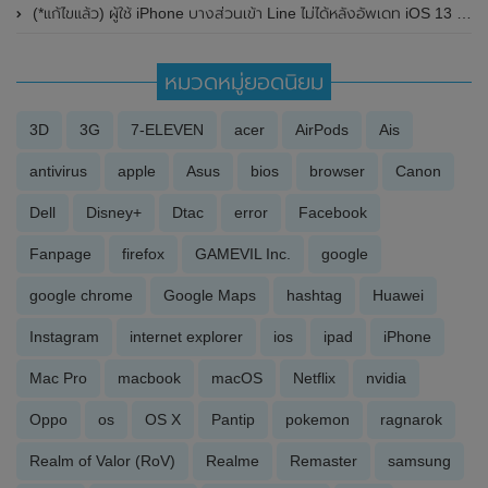
(*แก้ไขแล้ว) ผู้ใช้ iPhone บางส่วนเข้า Line ไม่ได้หลังอัพเดท iOS 13 เตือนอย่าเพิ่งลบแอพ ป้องกันข้อมูลแชทหาย
หมวดหมู่ยอดนิยม
3D
3G
7-ELEVEN
acer
AirPods
Ais
antivirus
apple
Asus
bios
browser
Canon
Dell
Disney+
Dtac
error
Facebook
Fanpage
firefox
GAMEVIL Inc.
google
google chrome
Google Maps
hashtag
Huawei
Instagram
internet explorer
ios
ipad
iPhone
Mac Pro
macbook
macOS
Netflix
nvidia
Oppo
os
OS X
Pantip
pokemon
ragnarok
Realm of Valor (RoV)
Realme
Remaster
samsung