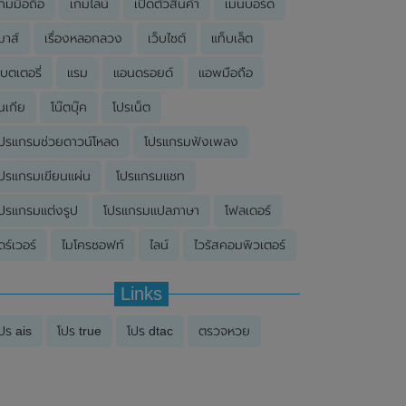
กมมือถือ
เกมไลน์
เปิดตัวสินค้า
เมนบอร์ด
มาส์
เรื่องหลอกลวง
เว็บไซต์
แท็บเล็ต
บตเตอรี่
แรม
แอนดรอยด์
แอพมือถือ
นเกีย
โน๊ตบุ๊ค
โปรเน็ต
ปรแกรมช่วยดาวน์โหลด
โปรแกรมฟังเพลง
ปรแกรมเขียนแผ่น
โปรแกรมแชท
ปรแกรมแต่งรูป
โปรแกรมแปลภาษา
โฟลเดอร์
ดร์เวอร์
ไมโครซอฟท์
ไลน์
ไวรัสคอมพิวเตอร์
Links
ปร ais
โปร true
โปร dtac
ตรวจหวย