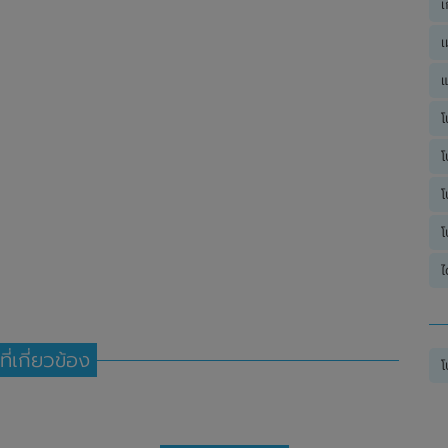
เ
เ
แ
โ
โ
โ
โ
ไ
ที่เกี่ยวข้อง
โ