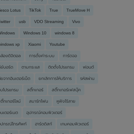
esco Lotus
TikTok
True
TrueMove H
witter
usb
VDO Streaming
Vivo
Windows
Windows 10
windows 8
windows xp
Xiaomi
Youtube
ล้องดิจิตอล
การตั้งค่าระบบ
การ์ดจอ
ีย์บอร์ด
ตามกระแส
ติดตั้งโปรแกรม
ฟอนต์
ัยจากอินเตอร์เน็ต
ยกเลิกการให้บริการ
รหัสผ่าน
ลบโปรแกรม
สติ๊กเกอร์
สติ๊กเกอร์เฟสบุ๊ค
ติ๊กเกอร์ไลน์
สมาร์ทโฟน
หูฟังไร้สาย
ินเตอร์เนต
อุปกรณ์คอมพิวเตอร์
ุปกรณ์โทรศัพท์
ฮาร์ดดิสก์
เกมคอมพิวเตอร์