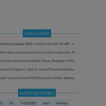
บทความอื่นๆ
amsung Galaxy M31 มาพร้อมกล้องหลัง 64 MP , แบตเตอรี่ 6,000 mAh จะเปิดตัวในวันที่ 25 กุมภาพันธ์ 2020 นี้
Fixit เผยคะแนนทดสอบความยากง่ายในการซ่อมของ iPhone 14 รุ่นใหม่ ได้คะแนน 7/10 คะแนน
ปิดตัวสมาร์ทโฟนหน้าจอพับได้ Tecno Phantom V Fold รุ่นแรกของบริษัทอย่างเป็นทางการแล้วในอินเดีย
เพลงที่มันมีงูออกมา คืออะไร กระแสที่กำลังดังในโลกอินเตอร์เนต
หลุด!! รายละเอียดสเปกที่สำคัญของสมาร์ทโฟน Samsung Galaxy A25
หมวดหมู่ยอดนิยม
3D
3G
7-ELEVEN
acer
AirPods