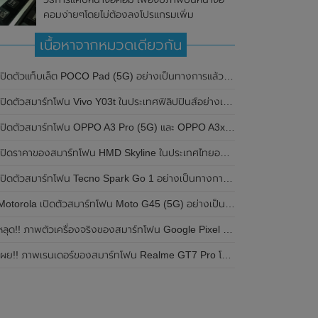
คอมง่ายๆโดยไม่ต้องลงโปรแกรมเพิ่ม
เนื้อหาจากหมวดเดียวกัน
ปิดตัวแท็บเล็ต POCO Pad (5G) อย่างเป็นทางการแล้วในประเทศอินเดีย มาพร้อมชิปเซ็ต Snapdragon 7s Gen 2 ของ Qualcomm และรองรับเครือข่าย 5G
ิดตัวสมาร์ทโฟน Vivo Y03t ในประเทศฟิลิปปินส์อย่างเป็นทางการแล้ว มาพร้อมชิปเซ็ต Unisoc T612 , กล้องหลัง ความละเอียด 13MP , แบตเตอรี่ 5,000mAh และหน้าจอแสดงผล LCD / 90Hz
ปิดตัวสมาร์ทโฟน OPPO A3 Pro (5G) และ OPPO A3x ในประเทศไทยอย่างเป็นทางการแล้ว ในราคาเริ่มต้นเพียง 3,999 บาท
ปิดราคาของสมาร์ทโฟน HMD Skyline ในประเทศไทยอย่างเป็นทางการแล้ว ราคา 14,990 บาท
ปิดตัวสมาร์ทโฟน Tecno Spark Go 1 อย่างเป็นทางการแล้ว มาพร้อมหน้าจอแสดงผล LCD / 120Hz , แบตเตอรี่ 5,000mAh และใช้ชิปเซ็ต Unisoc
Motorola เปิดตัวสมาร์ทโฟน Moto G45 (5G) อย่างเป็นทางการแล้วในอินเดีย
ลุด!! ภาพตัวเครื่องจริงของสมาร์ทโฟน Google Pixel 9a โชว์ดีไซน์ใหม่ กล้องหลังแบนราบ ไม่มีกรอบของกล้องแล้ว
ผย!! ภาพเรนเดอร์ของสมาร์ทโฟน Realme GT7 Pro โชว์ให้เห็นดีไซน์ใหม่ พร้อมเผยรายละเอียดสเปกที่สำคัญบางส่วน