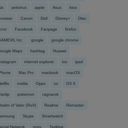
is
antivirus
apple
Asus
bios
browser
Canon
Dell
Disney+
Dtac
rror
Facebook
Fanpage
firefox
GAMEVIL Inc.
google
google chrome
Google Maps
hashtag
Huawei
Instagram
internet explorer
ios
ipad
iPhone
Mac Pro
macbook
macOS
etflix
nvidia
Oppo
os
OS X
antip
pokemon
ragnarok
ealm of Valor (RoV)
Realme
Remaster
samsung
Skype
Smartwatch
ocial Network
sony
Taskbar