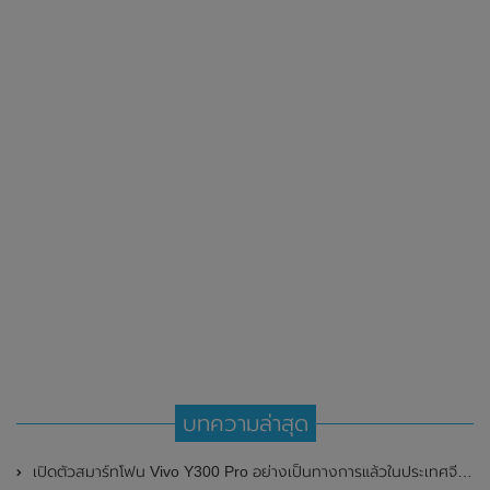
บทความล่าสุด
เปิดตัวสมาร์ทโฟน Vivo Y300 Pro อย่างเป็นทางการแล้วในประเทศจีน มาพร้อมดีไซน์พรีเมี่ยม ทนทาน และแบตเตอรี่สุดอึดขนาดใหญ่ 6,500mAh พร้อมรองรับการชาร์จไว 80W