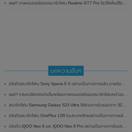
เผย!! ภาพเรนเดอร์ของสมาร์ทโฟน Realme GT7 Pro โชว์ให้เห็นดีไซน์ใหม่ พร้อมเผยรายละเอียดสเปกที่สำคัญบางส่วน
บทความอื่นๆ
เปิดตัวสมาร์ทโฟน Sony Xperia 5 V อย่างเป็นทางการแล้ว มาพร้อมชิปเซ็ต Snapdragon 8 Gen 2 , แบตเตอรี่สุดอึด 5,000 mAh และกล้องหลังความละเอียด 48MP
เผย!! รายละเอียดสเปกเต็มพร้อมภาพเรนเดอร์ของสมาร์ทโฟนหน้าจอพับได้ Motorola Moto Razr 50 Ultra ก่อนเปิดตัวในเดือนมิถุนายน 2024 นี้
สมาร์ทโฟน Samsung Galaxy S23 Ultra ได้ผ่านการรับรองจาก 3C ของประเทศจีนแล้ว มาพร้อมรองรับการชาร์จไว 25W
เปิดตัวสมาร์ทโฟน OnePlus 12R ในประเทศไทยอย่างเป็นทางการแล้ว ในราคา 26,999 บาท
เปิดตัว iQOO Neo 8 และ iQOO Neo 8 Pro อย่างเป็นทางการในประเทศจีน มาพร้อมชิปเซ็ต Dimensity 9200+ รุ่นใหม่ของ MediaTek และรองรับการชาร์จไวที่ 120W