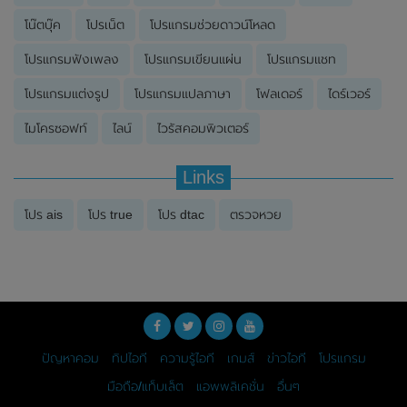
โน๊ตบุ๊ค
โปรเน็ต
โปรแกรมช่วยดาวน์โหลด
โปรแกรมฟังเพลง
โปรแกรมเขียนแผ่น
โปรแกรมแชท
โปรแกรมแต่งรูป
โปรแกรมแปลภาษา
โฟลเดอร์
ไดร์เวอร์
ไมโครซอฟท์
ไลน์
ไวรัสคอมพิวเตอร์
Links
โปร ais
โปร true
โปร dtac
ตรวจหวย
ปัญหาคอม
ทิปไอที
ความรู้ไอที
เกมส์
ข่าวไอที
โปรแกรม
มือถือ/แท็บเล็ต
แอพพลิเคชั่น
อื่นๆ