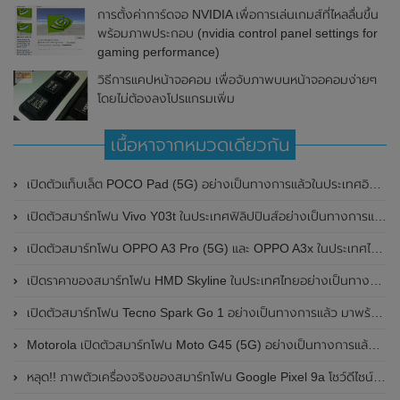
การตั้งค่าการ์ดจอ NVIDIA เพื่อการเล่นเกมส์ที่ไหลลื่นขึ้น
พร้อมภาพประกอบ (nvidia control panel settings for
gaming performance)
วิธีการแคปหน้าจอคอม เพื่อจับภาพบนหน้าจอคอมง่ายๆ
โดยไม่ต้องลงโปรแกรมเพิ่ม
เนื้อหาจากหมวดเดียวกัน
เปิดตัวแท็บเล็ต POCO Pad (5G) อย่างเป็นทางการแล้วในประเทศอินเดีย มาพร้อมชิปเซ็ต Snapdragon 7s Gen 2 ของ Qualcomm และรองรับเครือข่าย 5G
เปิดตัวสมาร์ทโฟน Vivo Y03t ในประเทศฟิลิปปินส์อย่างเป็นทางการแล้ว มาพร้อมชิปเซ็ต Unisoc T612 , กล้องหลัง ความละเอียด 13MP , แบตเตอรี่ 5,000mAh และหน้าจอแสดงผล LCD / 90Hz
เปิดตัวสมาร์ทโฟน OPPO A3 Pro (5G) และ OPPO A3x ในประเทศไทยอย่างเป็นทางการแล้ว ในราคาเริ่มต้นเพียง 3,999 บาท
เปิดราคาของสมาร์ทโฟน HMD Skyline ในประเทศไทยอย่างเป็นทางการแล้ว ราคา 14,990 บาท
เปิดตัวสมาร์ทโฟน Tecno Spark Go 1 อย่างเป็นทางการแล้ว มาพร้อมหน้าจอแสดงผล LCD / 120Hz , แบตเตอรี่ 5,000mAh และใช้ชิปเซ็ต Unisoc
Motorola เปิดตัวสมาร์ทโฟน Moto G45 (5G) อย่างเป็นทางการแล้วในอินเดีย
หลุด!! ภาพตัวเครื่องจริงของสมาร์ทโฟน Google Pixel 9a โชว์ดีไซน์ใหม่ กล้องหลังแบนราบ ไม่มีกรอบของกล้องแล้ว