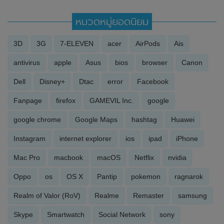
หมวดหมู่ยอดนิยม
3D
3G
7-ELEVEN
acer
AirPods
Ais
antivirus
apple
Asus
bios
browser
Canon
Dell
Disney+
Dtac
error
Facebook
Fanpage
firefox
GAMEVIL Inc.
google
google chrome
Google Maps
hashtag
Huawei
Instagram
internet explorer
ios
ipad
iPhone
Mac Pro
macbook
macOS
Netflix
nvidia
Oppo
os
OS X
Pantip
pokemon
ragnarok
Realm of Valor (RoV)
Realme
Remaster
samsung
Skype
Smartwatch
Social Network
sony