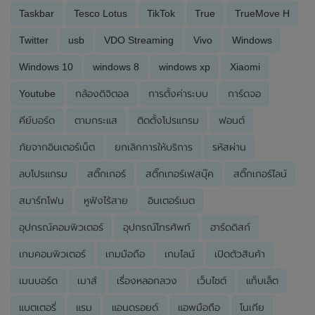
Taskbar
Tesco Lotus
TikTok
True
TrueMove H
Twitter
usb
VDO Streaming
Vivo
Windows
Windows 10
windows 8
windows xp
Xiaomi
Youtube
กล้องดิจิตอล
การตั้งค่าระบบ
การ์ดจอ
คีย์บอร์ด
ตามกระแส
ติดตั้งโปรแกรม
ฟอนต์
ภัยจากอินเตอร์เน็ต
ยกเลิกการให้บริการ
รหัสผ่าน
ลบโปรแกรม
สติ๊กเกอร์
สติ๊กเกอร์เฟสบุ๊ค
สติ๊กเกอร์ไลน์
สมาร์ทโฟน
หูฟังไร้สาย
อินเตอร์เนต
อุปกรณ์คอมพิวเตอร์
อุปกรณ์โทรศัพท์
ฮาร์ดดิสก์
เกมคอมพิวเตอร์
เกมมือถือ
เกมไลน์
เปิดตัวสินค้า
เมนบอร์ด
เมาส์
เรื่องหลอกลวง
เว็บไซต์
แท็บเล็ต
แบตเตอรี่
แรม
แอนดรอยด์
แอพมือถือ
โนเกีย