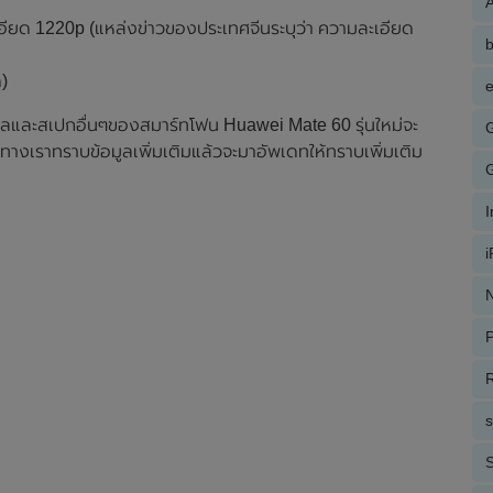
A
 1220p (แหล่งข่าวของประเทศจีนระบุว่า ความละเอียด
ด)
e
มูลและสเปกอื่นๆของสมาร์ทโฟน Huawei Mate 60 รุ่นใหม่จะ
กทางเราทราบข้อมูลเพิ่มเติมแล้วจะมาอัพเดทให้ทราบเพิ่มเติม
N
P
R
S