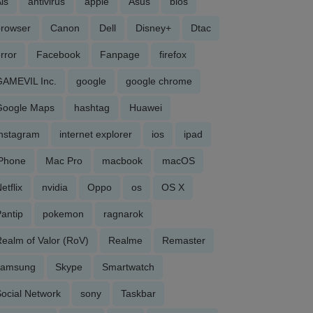
is
antivirus
apple
Asus
bios
browser
Canon
Dell
Disney+
Dtac
rror
Facebook
Fanpage
firefox
GAMEVIL Inc.
google
google chrome
Google Maps
hashtag
Huawei
Instagram
internet explorer
ios
ipad
iPhone
Mac Pro
macbook
macOS
etflix
nvidia
Oppo
os
OS X
antip
pokemon
ragnarok
ealm of Valor (RoV)
Realme
Remaster
samsung
Skype
Smartwatch
ocial Network
sony
Taskbar