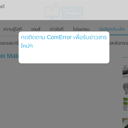
ซต์
ความรู้ไอที
เกมส์
ข่าวไอที
โปรแกรม
มือถือ/แท็บเล็ต
กดติดตาม ComError เพื่อรับข่าวสาร
สของสมาร์ทโฟน Huawei Mate 60 โชว์ดีไซน์กรอบของกล้องหลังท
ใหม่ๆ
i Mate 60 โชว์ดีไซน์กรอบของกล้องหลัง