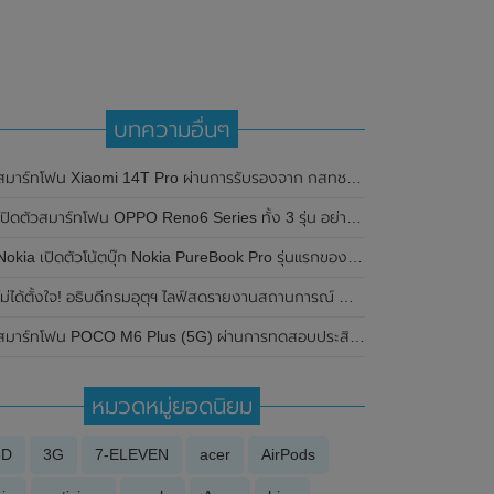
บทความอื่นๆ
มาร์ทโฟน Xiaomi 14T Pro ผ่านการรับรองจาก กสทช. ของประเทศไทย พร้อมเผยรายละเอียดกล้องจาก Camera FV-5 คาดเปิดตัวในเร็วๆนี้
เปิดตัวสมาร์ทโฟน OPPO Reno6 Series ทั้ง 3 รุ่น อย่างเป็นทางการแล้วในประเทศจีน
okia เปิดตัวโน้ตบุ๊ก Nokia PureBook Pro รุ่นแรกของแบรนด์อย่างเป็นทางการแล้ว มีให้เลือกทั้งรุ่นขนาด 15.6 นิ้ว และขนาด 17.3 นิ้ว
ม่ได้ตั้งใจ! อธิบดีกรมอุตุฯ ไลฟ์สดรายงานสถานการณ์ พายุคาจิกิ ท่ามกลางเอฟเฟคสติ๊กเกอร์
มาร์ทโฟน POCO M6 Plus (5G) ผ่านการทดสอบประสิทธิภาพบน Geekbench แล้ว พร้อมเผยภาพเรนเดอร์ , รายละเอียดสเปก และราคาแบบจัดเต็ม ลุ้นเปิดตัวเร็วๆนี้
หมวดหมู่ยอดนิยม
3D
3G
7-ELEVEN
acer
AirPods