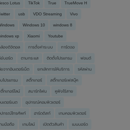
esco Lotus
TikTok
True
TrueMove H
witter
usb
VDO Streaming
Vivo
Windows
Windows 10
windows 8
windows xp
Xiaomi
Youtube
ล้องดิจิตอล
การตั้งค่าระบบ
การ์ดจอ
ีย์บอร์ด
ตามกระแส
ติดตั้งโปรแกรม
ฟอนต์
ัยจากอินเตอร์เน็ต
ยกเลิกการให้บริการ
รหัสผ่าน
ลบโปรแกรม
สติ๊กเกอร์
สติ๊กเกอร์เฟสบุ๊ค
ติ๊กเกอร์ไลน์
สมาร์ทโฟน
หูฟังไร้สาย
ินเตอร์เนต
อุปกรณ์คอมพิวเตอร์
ุปกรณ์โทรศัพท์
ฮาร์ดดิสก์
เกมคอมพิวเตอร์
กมมือถือ
เกมไลน์
เปิดตัวสินค้า
เมนบอร์ด