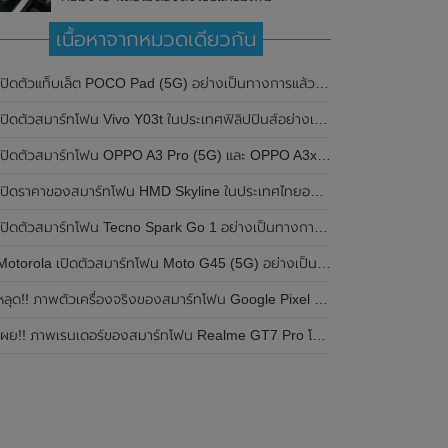
เนื้อหาจากหมวดเดียวกัน
ปิดตัวแท็บเล็ต POCO Pad (5G) อย่างเป็นทางการแล้วในประเทศอินเดีย มาพร้อมชิปเซ็ต Snapdragon 7s Gen 2 ของ Qualcomm และรองรับเครือข่าย 5G
ิดตัวสมาร์ทโฟน Vivo Y03t ในประเทศฟิลิปปินส์อย่างเป็นทางการแล้ว มาพร้อมชิปเซ็ต Unisoc T612 , กล้องหลัง ความละเอียด 13MP , แบตเตอรี่ 5,000mAh และหน้าจอแสดงผล LCD / 90Hz
ปิดตัวสมาร์ทโฟน OPPO A3 Pro (5G) และ OPPO A3x ในประเทศไทยอย่างเป็นทางการแล้ว ในราคาเริ่มต้นเพียง 3,999 บาท
ปิดราคาของสมาร์ทโฟน HMD Skyline ในประเทศไทยอย่างเป็นทางการแล้ว ราคา 14,990 บาท
ปิดตัวสมาร์ทโฟน Tecno Spark Go 1 อย่างเป็นทางการแล้ว มาพร้อมหน้าจอแสดงผล LCD / 120Hz , แบตเตอรี่ 5,000mAh และใช้ชิปเซ็ต Unisoc
Motorola เปิดตัวสมาร์ทโฟน Moto G45 (5G) อย่างเป็นทางการแล้วในอินเดีย
ลุด!! ภาพตัวเครื่องจริงของสมาร์ทโฟน Google Pixel 9a โชว์ดีไซน์ใหม่ กล้องหลังแบนราบ ไม่มีกรอบของกล้องแล้ว
ผย!! ภาพเรนเดอร์ของสมาร์ทโฟน Realme GT7 Pro โชว์ให้เห็นดีไซน์ใหม่ พร้อมเผยรายละเอียดสเปกที่สำคัญบางส่วน