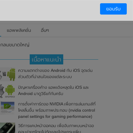
ยอมรับ
แอพพลิเคชั่น
อื่นๆ
รงกลมขนาดใหญ่
เนื้อหาแนะนำ
ความแตกต่างของ Android กับ iOS จุดเด่น
ส่วนตัวที่น่าสนใจของแต่ละระบบ
ปัญหาเครื่องค้าง แอพเด้งหลุดใน iOS และ
Android มาดูวิธีแก้กันครับ
การตั้งค่าการ์ดจอ NVIDIA เพื่อการเล่นเกมส์ที่
ไหลลื่นขึ้น พร้อมภาพประกอบ (nvidia control
panel settings for gaming performance)
วิธีการแคปหน้าจอคอม เพื่อจับภาพบนหน้าจอ
คอมง่ายๆโดยไม่ต้องลงโปรแกรมเพิ่ม