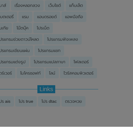
มาส์
เรื่องหลอกลวง
เว็บไซต์
แท็บเล็ต
บตเตอรี่
แรม
แอนดรอยด์
แอพมือถือ
นเกีย
โน๊ตบุ๊ค
โปรเน็ต
ปรแกรมช่วยดาวน์โหลด
โปรแกรมฟังเพลง
ปรแกรมเขียนแผ่น
โปรแกรมแชท
ปรแกรมแต่งรูป
โปรแกรมแปลภาษา
โฟลเดอร์
ดร์เวอร์
ไมโครซอฟท์
ไลน์
ไวรัสคอมพิวเตอร์
Links
ปร ais
โปร true
โปร dtac
ตรวจหวย