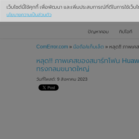
เว็บไซต์นี้ใช้คุกกี้ เพื่อพัฒนา และเพิ่มประสบการณ์ที่ดีในการใช้เว็บไ
นโยบายความเป็นส่วนตัว
ปัญหาคอม
ทิปไอที
ComError.com
»
มือถือ/แท็บเล็ต
» หลุด!! ภาพเค
หลุด!! ภาพเคสของสมาร์ทโฟน Huawe
ทรงกลมขนาดใหญ่
วันที่โพสต์: 9 สิงหาคม 2023