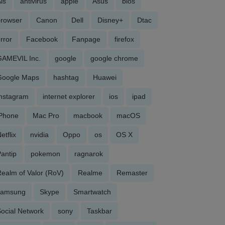
is
antivirus
apple
Asus
bios
browser
Canon
Dell
Disney+
Dtac
rror
Facebook
Fanpage
firefox
GAMEVIL Inc.
google
google chrome
Google Maps
hashtag
Huawei
Instagram
internet explorer
ios
ipad
iPhone
Mac Pro
macbook
macOS
etflix
nvidia
Oppo
os
OS X
antip
pokemon
ragnarok
ealm of Valor (RoV)
Realme
Remaster
samsung
Skype
Smartwatch
ocial Network
sony
Taskbar