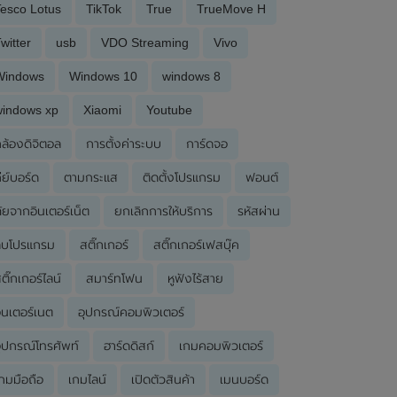
esco Lotus
TikTok
True
TrueMove H
witter
usb
VDO Streaming
Vivo
Windows
Windows 10
windows 8
windows xp
Xiaomi
Youtube
ล้องดิจิตอล
การตั้งค่าระบบ
การ์ดจอ
ีย์บอร์ด
ตามกระแส
ติดตั้งโปรแกรม
ฟอนต์
ัยจากอินเตอร์เน็ต
ยกเลิกการให้บริการ
รหัสผ่าน
ลบโปรแกรม
สติ๊กเกอร์
สติ๊กเกอร์เฟสบุ๊ค
ติ๊กเกอร์ไลน์
สมาร์ทโฟน
หูฟังไร้สาย
ินเตอร์เนต
อุปกรณ์คอมพิวเตอร์
ุปกรณ์โทรศัพท์
ฮาร์ดดิสก์
เกมคอมพิวเตอร์
กมมือถือ
เกมไลน์
เปิดตัวสินค้า
เมนบอร์ด