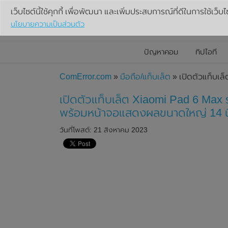
เว็บไซต์นี้ใช้คุกกี้ เพื่อพัฒนา และเพิ่มประสบการณ์ที่ดีในการใช้เว็บไ
นโยบายความเป็นส่วนตัว
ปัญหาคอม
ทิปไอที
ComError.com
»
มือถือ/แท็บเล็ต
» เปิดตัวแท็บเล
เปิดตัวแท็บเล็ต Xiaomi Pad 6 Max 
พร้อมหน้าจอแสดงผลขนาดใหญ่ 14 นิ
วันที่โพสต์: 21 สิงหาคม 2023