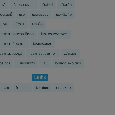
มาส์
เรื่องหลอกลวง
เว็บไซต์
แท็บเล็ต
บตเตอรี่
แรม
แอนดรอยด์
แอพมือถือ
นเกีย
โน๊ตบุ๊ค
โปรเน็ต
ปรแกรมช่วยดาวน์โหลด
โปรแกรมฟังเพลง
ปรแกรมเขียนแผ่น
โปรแกรมแชท
ปรแกรมแต่งรูป
โปรแกรมแปลภาษา
โฟลเดอร์
ดร์เวอร์
ไมโครซอฟท์
ไลน์
ไวรัสคอมพิวเตอร์
Links
ปร ais
โปร true
โปร dtac
ตรวจหวย