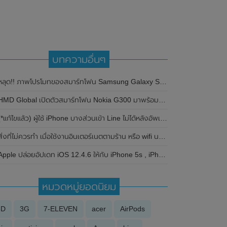
บทความอื่นๆ
ลุด!! ภาพโปรโมทของสมาร์ทโฟน Samsung Galaxy S23 Series ทั้ง 3 รุ่น ก่อนเปิดตัวตัวอย่างเป็นทางการในวันที่ 1 กุมภาพันธ์ 2023 นี้
MD Global เปิดตัวสมาร์ทโฟน Nokia G300 มาพร้อมรองรับ 5G , หน้าจอขนาด 6.52 นิ้ว , แบตเตอรี่สุดอึด 4,470 mAh ในราคาประหยัดเพียง 6,000 นิดๆ
*แก้ไขแล้ว) ผู้ใช้ iPhone บางส่วนเข้า Line ไม่ได้หลังอัพเดท iOS 13 เตือนอย่าเพิ่งลบแอพ ป้องกันข้อมูลแชทหาย
สิ่งที่ไม่ควรทำ เมื่อใช้งานอินเตอร์เนตตามร้าน หรือ wifi นอกบ้าน
Apple ปล่อยอัปเดท iOS 12.4.6 ให้กับ iPhone 5s , iPhone 6 และ iPad รุ่นเก่า
หมวดหมู่ยอดนิยม
3D
3G
7-ELEVEN
acer
AirPods