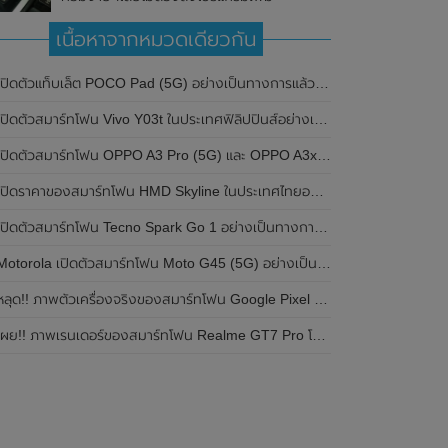
เนื้อหาจากหมวดเดียวกัน
ปิดตัวแท็บเล็ต POCO Pad (5G) อย่างเป็นทางการแล้วในประเทศอินเดีย มาพร้อมชิปเซ็ต Snapdragon 7s Gen 2 ของ Qualcomm และรองรับเครือข่าย 5G
ิดตัวสมาร์ทโฟน Vivo Y03t ในประเทศฟิลิปปินส์อย่างเป็นทางการแล้ว มาพร้อมชิปเซ็ต Unisoc T612 , กล้องหลัง ความละเอียด 13MP , แบตเตอรี่ 5,000mAh และหน้าจอแสดงผล LCD / 90Hz
ปิดตัวสมาร์ทโฟน OPPO A3 Pro (5G) และ OPPO A3x ในประเทศไทยอย่างเป็นทางการแล้ว ในราคาเริ่มต้นเพียง 3,999 บาท
ปิดราคาของสมาร์ทโฟน HMD Skyline ในประเทศไทยอย่างเป็นทางการแล้ว ราคา 14,990 บาท
ปิดตัวสมาร์ทโฟน Tecno Spark Go 1 อย่างเป็นทางการแล้ว มาพร้อมหน้าจอแสดงผล LCD / 120Hz , แบตเตอรี่ 5,000mAh และใช้ชิปเซ็ต Unisoc
Motorola เปิดตัวสมาร์ทโฟน Moto G45 (5G) อย่างเป็นทางการแล้วในอินเดีย
ลุด!! ภาพตัวเครื่องจริงของสมาร์ทโฟน Google Pixel 9a โชว์ดีไซน์ใหม่ กล้องหลังแบนราบ ไม่มีกรอบของกล้องแล้ว
ผย!! ภาพเรนเดอร์ของสมาร์ทโฟน Realme GT7 Pro โชว์ให้เห็นดีไซน์ใหม่ พร้อมเผยรายละเอียดสเปกที่สำคัญบางส่วน