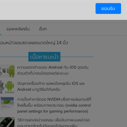
ยอมรับ
แอพพลิเคชั่น
อื่นๆ
พร้อมหน้าจอแสดงผลขนาดใหญ่ 14 นิ้ว
เนื้อหาแนะนำ
ความแตกต่างของ Android กับ iOS จุดเด่น
ส่วนตัวที่น่าสนใจของแต่ละระบบ
ปัญหาเครื่องค้าง แอพเด้งหลุดใน iOS และ
Android มาดูวิธีแก้กันครับ
การตั้งค่าการ์ดจอ NVIDIA เพื่อการเล่นเกมส์ที่
ไหลลื่นขึ้น พร้อมภาพประกอบ (nvidia control
panel settings for gaming performance)
วิธีการแคปหน้าจอคอม เพื่อจับภาพบนหน้าจอ
คอมง่ายๆโดยไม่ต้องลงโปรแกรมเพิ่ม