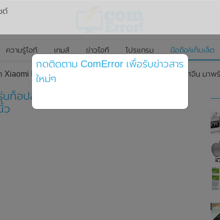
ซต์
ความรู้ไอที
เกมส์
ข่าวไอที
โปรแกรม
มือถือ/แท็บเล็ต
กดติดตาม ComError เพื่อรับข่าวสาร
็ต Xiaomi Pad 6 Max รุ่นท็อปสุดอย่างเป็นทางการในประเทศจีน มา
ใหม่ๆ
รุ่นท็อปสุดอย่างเป็นทางการในประเทศจีน มา
้ว