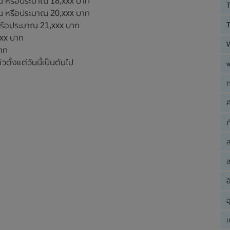
 หรือประมาณ 18,xxx บาท
T
 หรือประมาณ 20,xxx บาท
T
รือประมาณ 21,xxx บาท
xx บาท
บาท
ั้งแต่วันนี้เป็นต้นไป
ก
ค
ภ
ส
อ
อ
เ