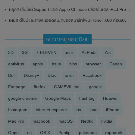
หลุด!! เว็บไซต์ Support ของ Apple Chinese ปล่อยโมเดล iPad Pro รุ่นใหม่ 4 รุ่น
เผย!! ดีไซน์และรายละเอียดสเปกของสมาร์ทโฟน Honor X60 ก่อนเปิดตัวในเร็วๆนี้
หมวดหมู่ยอดนิยม
3D
3G
7-ELEVEN
acer
AirPods
Ais
antivirus
apple
Asus
bios
browser
Canon
Dell
Disney+
Dtac
error
Facebook
Fanpage
firefox
GAMEVIL Inc.
google
google chrome
Google Maps
hashtag
Huawei
Instagram
internet explorer
ios
ipad
iPhone
Mac Pro
macbook
macOS
Netflix
nvidia
Oppo
os
OS X
Pantip
pokemon
ragnarok