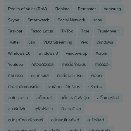
Realm of Valor (RoV)
Realme
Remaster
samsung
Skype
Smartwatch
Social Network
sony
Taskbar
Tesco Lotus
TikTok
True
TrueMove H
Twitter
usb
VDO Streaming
Vivo
Windows
Windows 10
windows 8
windows xp
Xiaomi
Youtube
กล้องดิจิตอล
การตั้งค่าระบบ
การ์ดจอ
คีย์บอร์ด
ตามกระแส
ติดตั้งโปรแกรม
ฟอนต์
ภัยจากอินเตอร์เน็ต
ยกเลิกการให้บริการ
รหัสผ่าน
ลบโปรแกรม
สติ๊กเกอร์
สติ๊กเกอร์เฟสบุ๊ค
สติ๊กเกอร์ไลน์
สมาร์ทโฟน
หูฟังไร้สาย
อินเตอร์เนต
อุปกรณ์คอมพิวเตอร์
อุปกรณ์โทรศัพท์
ฮาร์ดดิสก์