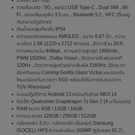
น้ำหนัก 187 กรัม
การเชื่อมต่อ : 5G , พอร์ต USB Type-C , Dual SIM , Wi-
Fi , ช่องเสียบหูฟัง 3.5 มม. , Bluetooth 5.2 , NFC (ขึ้นอยู่
กับตลาด/ภูมิภาค)
กันน้ำและฝุ่นที่ระดับ IP54
หน้าจอแสดงผลแบบ AMOLED , ขนาด 6.67 นิ้ว , ความ
ละเอียด 1.5K (1220 x 2712 พิกเซล) , อัตราส่วน 20:9 ,
ความหนาแน่น 446ppi , ความสว่างสูงสุด 1800nits ,
PWM 1920Hz , Dolby Vision , อัตราการรีเฟรชเรทที่
120Hz , อัตราการสุ่มตัวอย่างสัมผัส 2160Hz ,ใช้กระจก
ป้องกันแบบ Corning Gorilla Glass Victus และรองรับ
โหมดป้องกันดวงตา SGS พร้อมได้รับการรับรองจาก
TÜV Rheinland
ระบบปฏิบัติการ Android 13 ครอบทับด้วย MIUI 14
ชิปเซ็ต Qualcomm Snapdragon 7s Gen 2 (4 นาโนเมตร)
RAM ขนาด 8GB / 12GB / 16GB
ความจุ ขนาด 128GB / 256GB / 512GB
กล้องหลัง 3 ตัว : กล้องหลัก เซ็นเซอร์ Samsung
ISOCELL HP3 ความละเอียด 200MP (รูรับแสง f/1.7) ,