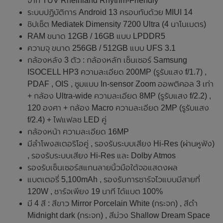
จาก TÜV Rheinland Rhythm-Friendly
ระบบปฏิบัติการ Android 13 ครอบทับด้วย MIUI 14
ชิปเซ็ต Mediatek Dimensity 7200 Ultra (4 นาโนเมตร)
RAM ขนาด 12GB / 16GB แบบ LPDDR5
ความจุ ขนาด 256GB / 512GB แบบ UFS 3.1
กล้องหลัง 3 ตัว : กล้องหลัก เซ็นเซอร์ Samsung
ISOCELL HP3 ความละเอียด 200MP (รูรับแสง f/1.7) ,
PDAF , OIS , ซูมแบบ In-sensor Zoom ออพติคอล 3 เท่า
+ กล้อง Ultra-wide ความละเอียด 8MP (รูรับแสง f/2.2) ,
120 องศา + กล้อง Macro ความละเอียด 2MP (รูรับแสง
f/2.4) + ไฟแฟลช LED คู่
กล้องหน้า ความละเอียด 16MP
มีลำโพงสเตอริโอคู่ , รองรับระบบเสียง Hi-Res (ผ่านหูฟัง)
, รองรับระบบเสียง Hi-Res และ Dolby Atmos
รองรับเซ็นเซอร์สแกนลายนิ้วมือใต้จอแสดงผล
แบตเตอรี่ 5,100mAh , รองรับการชาร์จไวแบบมีสายที่
120W , ชาร์จเพียง 19 นาที ได้แบต 100%
มี 4 สี : สีขาว Mirror Porcelain White (กระจก) , สีดำ
Midnight dark (กระจก) , สีม่วง Shallow Dream Space