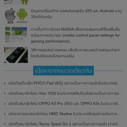
ปัญหาเครื่องค้าง แอพเด้งหลุดใน iOS และ Android มาดู
วิธีแก้กันครับ
การตั้งค่าการ์ดจอ NVIDIA เพื่อการเล่นเกมส์ที่ไหลลื่นขึ้น
พร้อมภาพประกอบ (nvidia control panel settings for
gaming performance)
วิธีการแคปหน้าจอคอม เพื่อจับภาพบนหน้าจอคอมง่ายๆ
โดยไม่ต้องลงโปรแกรมเพิ่ม
เนื้อหาจากหมวดเดียวกัน
เปิดตัวแท็บเล็ต POCO Pad (5G) อย่างเป็นทางการแล้วในประเทศอินเดีย มาพร้อมชิปเซ็ต Snapdragon 7s Gen 2 ของ Qualcomm และรองรับเครือข่าย 5G
เปิดตัวสมาร์ทโฟน Vivo Y03t ในประเทศฟิลิปปินส์อย่างเป็นทางการแล้ว มาพร้อมชิปเซ็ต Unisoc T612 , กล้องหลัง ความละเอียด 13MP , แบตเตอรี่ 5,000mAh และหน้าจอแสดงผล LCD / 90Hz
เปิดตัวสมาร์ทโฟน OPPO A3 Pro (5G) และ OPPO A3x ในประเทศไทยอย่างเป็นทางการแล้ว ในราคาเริ่มต้นเพียง 3,999 บาท
เปิดราคาของสมาร์ทโฟน HMD Skyline ในประเทศไทยอย่างเป็นทางการแล้ว ราคา 14,990 บาท
เปิดตัวสมาร์ทโฟน Tecno Spark Go 1 อย่างเป็นทางการแล้ว มาพร้อมหน้าจอแสดงผล LCD / 120Hz , แบตเตอรี่ 5,000mAh และใช้ชิปเซ็ต Unisoc