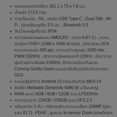
ขนาดของตัวเครื่อง 161.1 x 75 x 7.6 มม.
น้ำหนัก 173.5 กรัม
การเชื่อมต่อ : 5G , พอร์ต USB Type-C , Dual SIM , Wi-
Fi , ช่องเสียบหูฟัง 3.5 มม. , Bluetooth 5.3
กันน้ำและฝุ่นที่ระดับ IP54
หน้าจอแสดงผลแบบ AMOLED , ขนาด 6.67 นิ้ว , ความ
ละเอียด FHD+ (1080 x 2400 พิกเซล) , อัตราส่วน 20:9 ,
ความหนาแน่น 395 ppi , ความสว่างสูงสุด 1000 nits ,
PWM 1920Hz , อัตราการรีเฟรชเรทที่ 120Hz , อัตราการ
สุ่มตัวอย่างสัมผัส 2160Hz ,ใช้กระจกป้องกันแบบ
Corning Gorilla Glass และรองรับโหมดป้องกันดวงตา
SGS
ระบบปฏิบัติการ Android 13 ครอบทับด้วย MIUI 14
ชิปเซ็ต Mediatek Dimensity 6080 (6 นาโนเมตร)
RAM ขนาด 6GB / 8GB / 12GB แบบ LPDDR4x
ความจุ ขนาด 128GB / 256GB แบบ UFS 2.2
กล้องหลัง 2 ตัว : กล้องหลัก ความละเอียด 108MP (รูรับ
แสง f/1.7) , PDAF , ซูมแบบ In-sensor Zoom ออพติคอล