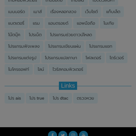
เกมคอมพิวเตอร์
เกมมือถือ
เกมไลน์
เปิดตัวสินค้า
เมนบอร์ด
เมาส์
เรื่องหลอกลวง
เว็บไซต์
แท็บเล็ต
แบตเตอรี่
แรม
แอนดรอยด์
แอพมือถือ
โนเกีย
โน๊ตบุ๊ค
โปรเน็ต
โปรแกรมช่วยดาวน์โหลด
โปรแกรมฟังเพลง
โปรแกรมเขียนแผ่น
โปรแกรมแชท
โปรแกรมแต่งรูป
โปรแกรมแปลภาษา
โฟลเดอร์
ไดร์เวอร์
ไมโครซอฟท์
ไลน์
ไวรัสคอมพิวเตอร์
Links
โปร ais
โปร true
โปร dtac
ตรวจหวย