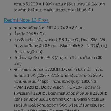
ความจุ 512GB = 1,999 หยวน หรือประมาณ 10,2xx บาท
วางจำหน่ายในประเทศจีนแล้วตั้งแต่วันนี้เป็นต้นไป
Redmi Note 13 Pro+
ขนาดของตัวเครื่อง 161.4 x 74.2 x 8.9 มม.
น้ำหนัก 204.5 กรัม
การเชื่อมต่อ : 5G , พอร์ต USB Type-C , Dual SIM , Wi-
Fi , ช่องเสียบหูฟัง 3.5 มม. , Bluetooth 5.3 , NFC (ขึ้นอยู่
กับตลาด/ภูมิภาค)
กันน้ำและฝุ่นที่ระดับ IP68 (ลึกสูงสุด 1.5 ม. เป็นเวลา 30
นาที)
หน้าจอแสดงผลแบบ AMOLED , ขนาด 6.67 นิ้ว , ความ
ละเอียด 1.5K (1220 x 2712 พิกเซล) , อัตราส่วน 20:9 ,
ความหนาแน่น 446ppi , ความสว่างสูงสุด 1800nits ,
PWM 1920Hz , Dolby Vision , HDR10+ , อัตราการ
รีเฟรชเรทที่ 120Hz , อัตราการสุ่มตัวอย่างสัมผัส 2160Hz
,ใช้กระจกป้องกันแบบ Corning Gorilla Glass Victus และ
รองรับโหมดป้องกันดวงตา SGS พร้อมได้รับการรับรอง