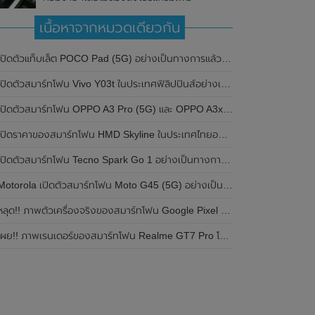
เนื้อหาจากหมวดเดียวกัน
ปิดตัวแท็บเล็ต POCO Pad (5G) อย่างเป็นทางการแล้วในประเทศอินเดีย มาพร้อมชิปเซ็ต Snapdragon 7s Gen 2 ของ Qualcomm และรองรับเครือข่าย 5G
ิดตัวสมาร์ทโฟน Vivo Y03t ในประเทศฟิลิปปินส์อย่างเป็นทางการแล้ว มาพร้อมชิปเซ็ต Unisoc T612 , กล้องหลัง ความละเอียด 13MP , แบตเตอรี่ 5,000mAh และหน้าจอแสดงผล LCD / 90Hz
ปิดตัวสมาร์ทโฟน OPPO A3 Pro (5G) และ OPPO A3x ในประเทศไทยอย่างเป็นทางการแล้ว ในราคาเริ่มต้นเพียง 3,999 บาท
ปิดราคาของสมาร์ทโฟน HMD Skyline ในประเทศไทยอย่างเป็นทางการแล้ว ราคา 14,990 บาท
ปิดตัวสมาร์ทโฟน Tecno Spark Go 1 อย่างเป็นทางการแล้ว มาพร้อมหน้าจอแสดงผล LCD / 120Hz , แบตเตอรี่ 5,000mAh และใช้ชิปเซ็ต Unisoc
Motorola เปิดตัวสมาร์ทโฟน Moto G45 (5G) อย่างเป็นทางการแล้วในอินเดีย
ลุด!! ภาพตัวเครื่องจริงของสมาร์ทโฟน Google Pixel 9a โชว์ดีไซน์ใหม่ กล้องหลังแบนราบ ไม่มีกรอบของกล้องแล้ว
ผย!! ภาพเรนเดอร์ของสมาร์ทโฟน Realme GT7 Pro โชว์ให้เห็นดีไซน์ใหม่ พร้อมเผยรายละเอียดสเปกที่สำคัญบางส่วน