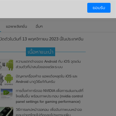
ยอมรับ
แอพพลิเคชั่น
อื่นๆ
ดตัวในวันที่ 13 พฤศจิกายน 2023 นี้ในประเทศจีน
เนื้อหาแนะนำ
ความแตกต่างของ Android กับ iOS จุดเด่น
ส่วนตัวที่น่าสนใจของแต่ละระบบ
ปัญหาเครื่องค้าง แอพเด้งหลุดใน iOS และ
Android มาดูวิธีแก้กันครับ
การตั้งค่าการ์ดจอ NVIDIA เพื่อการเล่นเกมส์ที่
ไหลลื่นขึ้น พร้อมภาพประกอบ (nvidia control
panel settings for gaming performance)
วิธีการแคปหน้าจอคอม เพื่อจับภาพบนหน้าจอ
คอมง่ายๆโดยไม่ต้องลงโปรแกรมเพิ่ม