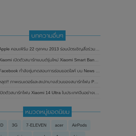
บทความอื่นๆ
pple คอนเฟิร์ม 22 ตุลาคม 2013 ร่อนบัตรเชิญสื่อร่วมงานเปิดตัว iPad 5 , iPad Mini 2
iaomi เปิดตัวสมาร์ทแบนด์รุ่นใหม่ Xiaomi Smart Band 7 เวอร์ชั่นวางขายทั่วโลกอย่างเป็นทางการแล้ว มาพร้อมฟีเจอร์เด็ดๆเพียบ
Facebook กำลังซุ่มทดสอบการซ่อนยอดไลค์ บน News feed
ลุด!! ภาพเรนเดอร์และสเปกบางส่วนของสมาร์ทโฟน POCO M3 พร้อมคลิปยืนยันวันเปิดตัว 24 พฤศจิกายน 2020 นี้
ิดตัวสมาร์ทโฟน Xiaomi 14 Ultra ในประเทศจีนอย่างเป็นทางการแล้ว มาพร้อมดีไซน์ตัวเครื่อง Titanium Special Edition , กล้องหลังเลนส์ LEICA Summilux Optical และชิปเซ็ต Snapdragon 8 Gen 3
หมวดหมู่ยอดนิยม
3D
3G
7-ELEVEN
acer
AirPods