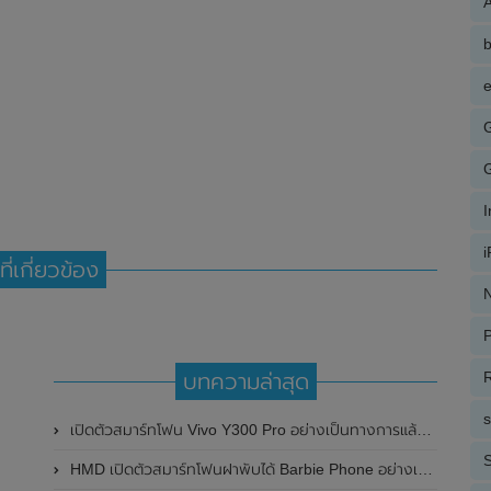
A
e
ที่เกี่ยวข้อง
N
P
R
บทความล่าสุด
เปิดตัวสมาร์ทโฟน Vivo Y300 Pro อย่างเป็นทางการแล้วในประเทศจีน มาพร้อมดีไซน์พรีเมี่ยม ทนทาน และแบตเตอรี่สุดอึดขนาดใหญ่ 6,500mAh พร้อมรองรับการชาร์จไว 80W
S
HMD เปิดตัวสมาร์ทโฟนฝาพับได้ Barbie Phone อย่างเป็นทางการแล้ว มาพร้อมธีมสีชมพูสดใส