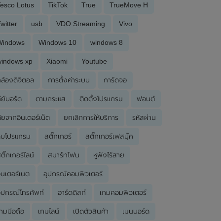
esco Lotus
TikTok
True
TrueMove H
witter
usb
VDO Streaming
Vivo
Windows
Windows 10
windows 8
windows xp
Xiaomi
Youtube
ล้องดิจิตอล
การตั้งค่าระบบ
การ์ดจอ
ีย์บอร์ด
ตามกระแส
ติดตั้งโปรแกรม
ฟอนต์
ัยจากอินเตอร์เน็ต
ยกเลิกการให้บริการ
รหัสผ่าน
ลบโปรแกรม
สติ๊กเกอร์
สติ๊กเกอร์เฟสบุ๊ค
ติ๊กเกอร์ไลน์
สมาร์ทโฟน
หูฟังไร้สาย
ินเตอร์เนต
อุปกรณ์คอมพิวเตอร์
ุปกรณ์โทรศัพท์
ฮาร์ดดิสก์
เกมคอมพิวเตอร์
กมมือถือ
เกมไลน์
เปิดตัวสินค้า
เมนบอร์ด