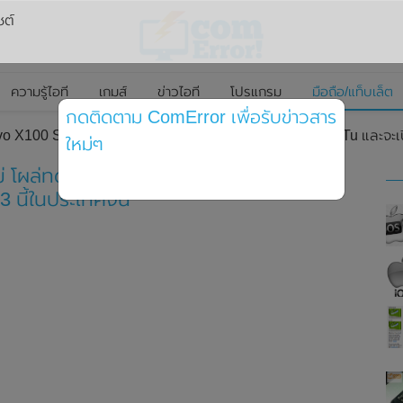
ซต์
ความรู้ไอที
เกมส์
ข่าวไอที
โปรแกรม
มือถือ/แท็บเล็ต
กดติดตาม ComError เพื่อรับข่าวสาร
o X100 Series รุ่นใหม่ โผล่ทดสอบประสิทธิภาพจาก AnTuTu และจะเปิ
ใหม่ๆ
หม่ โผล่ทดสอบประสิทธิภาพจาก AnTuTu และ
3 นี้ในประเทศจีน