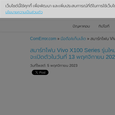
เว็บไซต์นี้ใช้คุกกี้ เพื่อพัฒนา และเพิ่มประสบการณ์ที่ดีในการใช้เว็บไ
นโยบายความเป็นส่วนตัว
ปัญหาคอม
ทิปไอที
ComError.com
»
มือถือ/แท็บเล็ต
» สมาร์ทโฟน Viv
สมาร์ทโฟน Vivo X100 Series รุ่นใ
จะเปิดตัวในวันที่ 13 พฤศจิกายน 202
วันที่โพสต์: 5 พฤศจิกายน 2023