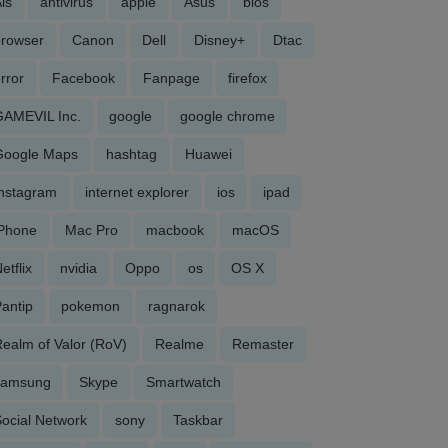
is
antivirus
apple
Asus
bios
browser
Canon
Dell
Disney+
Dtac
rror
Facebook
Fanpage
firefox
GAMEVIL Inc.
google
google chrome
Google Maps
hashtag
Huawei
Instagram
internet explorer
ios
ipad
iPhone
Mac Pro
macbook
macOS
etflix
nvidia
Oppo
os
OS X
antip
pokemon
ragnarok
ealm of Valor (RoV)
Realme
Remaster
samsung
Skype
Smartwatch
ocial Network
sony
Taskbar