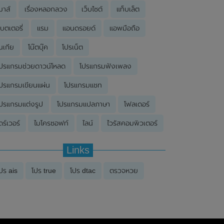
มาส์
เรื่องหลอกลวง
เว็บไซต์
แท็บเล็ต
บตเตอรี่
แรม
แอนดรอยด์
แอพมือถือ
นเกีย
โน๊ตบุ๊ค
โปรเน็ต
ปรแกรมช่วยดาวน์โหลด
โปรแกรมฟังเพลง
ปรแกรมเขียนแผ่น
โปรแกรมแชท
ปรแกรมแต่งรูป
โปรแกรมแปลภาษา
โฟลเดอร์
ดร์เวอร์
ไมโครซอฟท์
ไลน์
ไวรัสคอมพิวเตอร์
Links
ปร ais
โปร true
โปร dtac
ตรวจหวย