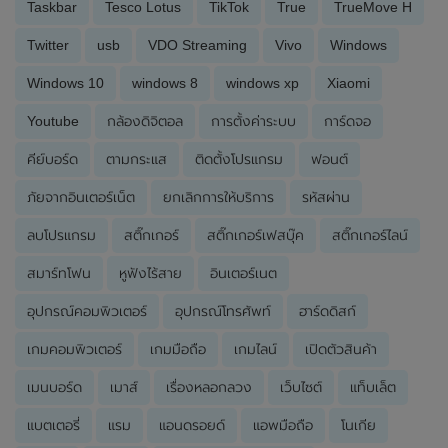
Taskbar
Tesco Lotus
TikTok
True
TrueMove H
Twitter
usb
VDO Streaming
Vivo
Windows
Windows 10
windows 8
windows xp
Xiaomi
Youtube
กล้องดิจิตอล
การตั้งค่าระบบ
การ์ดจอ
คีย์บอร์ด
ตามกระแส
ติดตั้งโปรแกรม
ฟอนต์
ภัยจากอินเตอร์เน็ต
ยกเลิกการให้บริการ
รหัสผ่าน
ลบโปรแกรม
สติ๊กเกอร์
สติ๊กเกอร์เฟสบุ๊ค
สติ๊กเกอร์ไลน์
สมาร์ทโฟน
หูฟังไร้สาย
อินเตอร์เนต
อุปกรณ์คอมพิวเตอร์
อุปกรณ์โทรศัพท์
ฮาร์ดดิสก์
เกมคอมพิวเตอร์
เกมมือถือ
เกมไลน์
เปิดตัวสินค้า
เมนบอร์ด
เมาส์
เรื่องหลอกลวง
เว็บไซต์
แท็บเล็ต
แบตเตอรี่
แรม
แอนดรอยด์
แอพมือถือ
โนเกีย