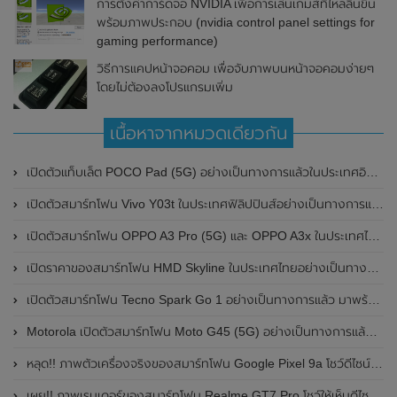
การตั้งค่าการ์ดจอ NVIDIA เพื่อการเล่นเกมส์ที่ไหลลื่นขึ้น
พร้อมภาพประกอบ (nvidia control panel settings for
gaming performance)
วิธีการแคปหน้าจอคอม เพื่อจับภาพบนหน้าจอคอมง่ายๆ
โดยไม่ต้องลงโปรแกรมเพิ่ม
เนื้อหาจากหมวดเดียวกัน
เปิดตัวแท็บเล็ต POCO Pad (5G) อย่างเป็นทางการแล้วในประเทศอินเดีย มาพร้อมชิปเซ็ต Snapdragon 7s Gen 2 ของ Qualcomm และรองรับเครือข่าย 5G
เปิดตัวสมาร์ทโฟน Vivo Y03t ในประเทศฟิลิปปินส์อย่างเป็นทางการแล้ว มาพร้อมชิปเซ็ต Unisoc T612 , กล้องหลัง ความละเอียด 13MP , แบตเตอรี่ 5,000mAh และหน้าจอแสดงผล LCD / 90Hz
เปิดตัวสมาร์ทโฟน OPPO A3 Pro (5G) และ OPPO A3x ในประเทศไทยอย่างเป็นทางการแล้ว ในราคาเริ่มต้นเพียง 3,999 บาท
เปิดราคาของสมาร์ทโฟน HMD Skyline ในประเทศไทยอย่างเป็นทางการแล้ว ราคา 14,990 บาท
เปิดตัวสมาร์ทโฟน Tecno Spark Go 1 อย่างเป็นทางการแล้ว มาพร้อมหน้าจอแสดงผล LCD / 120Hz , แบตเตอรี่ 5,000mAh และใช้ชิปเซ็ต Unisoc
Motorola เปิดตัวสมาร์ทโฟน Moto G45 (5G) อย่างเป็นทางการแล้วในอินเดีย
หลุด!! ภาพตัวเครื่องจริงของสมาร์ทโฟน Google Pixel 9a โชว์ดีไซน์ใหม่ กล้องหลังแบนราบ ไม่มีกรอบของกล้องแล้ว
เผย!! ภาพเรนเดอร์ของสมาร์ทโฟน Realme GT7 Pro โชว์ให้เห็นดีไซน์ใหม่ พร้อมเผยรายละเอียดสเปกที่สำคัญบางส่วน