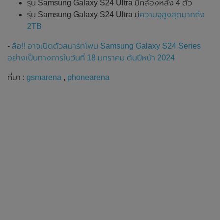
รุ่น Samsung Galaxy S24 Ultra มีกล้องหลัง 4 ตัว
รุ่น Samsung Galaxy S24 Ultra มี
ความจุสูงสุดมากถึง
2TB
-
ลือ!! อาจเปิดตัวสมาร์ทโฟน Samsung Galaxy S24 Series
อย่างเป็นทางการในวันที่ 18 มกราคม ต้นปีหน้า 2024
ที่มา :
gsmarena
,
phonearena