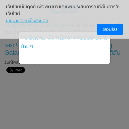
เว็บไซต์นี้ใช้คุกกี้ เพื่อพัฒนา และเพิ่มประสบการณ์ที่ดีในการใช้
เว็บไซต์
นโยบายความเป็นส่วนตัว
ComError.com
»
มือถือ/แท็บเล็ต
» เผย!! ตัวเลือกสีของสมาร์ท
ยอมรับ
โฟน Samsung Galaxy S24 Series มีให้เลือกหลากหลายสีสัน
กดติดตาม ComError เพื่อรับข่าวสาร
เผย!! ตัวเลือกสีของสมาร์ทโฟน Samsung
ใหม่ๆ
Galaxy S24 Series มีให้เลือกหลากหลายสีสัน
วันที่โพสต์: 11 พฤศจิกายน 2023