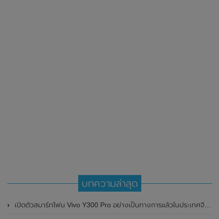
บทความล่าสุด
เปิดตัวสมาร์ทโฟน Vivo Y300 Pro อย่างเป็นทางการแล้วในประเทศจีน มาพร้อมดีไซน์พรีเมี่ยม ทนทาน และแบตเตอรี่สุดอึดขนาดใหญ่ 6,500mAh พร้อมรองรับการชาร์จไว 80W