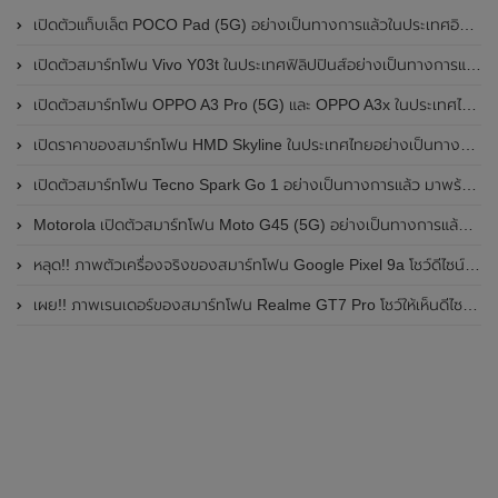
เปิดตัวแท็บเล็ต POCO Pad (5G) อย่างเป็นทางการแล้วในประเทศอินเดีย มาพร้อมชิปเซ็ต Snapdragon 7s Gen 2 ของ Qualcomm และรองรับเครือข่าย 5G
เปิดตัวสมาร์ทโฟน Vivo Y03t ในประเทศฟิลิปปินส์อย่างเป็นทางการแล้ว มาพร้อมชิปเซ็ต Unisoc T612 , กล้องหลัง ความละเอียด 13MP , แบตเตอรี่ 5,000mAh และหน้าจอแสดงผล LCD / 90Hz
เปิดตัวสมาร์ทโฟน OPPO A3 Pro (5G) และ OPPO A3x ในประเทศไทยอย่างเป็นทางการแล้ว ในราคาเริ่มต้นเพียง 3,999 บาท
เปิดราคาของสมาร์ทโฟน HMD Skyline ในประเทศไทยอย่างเป็นทางการแล้ว ราคา 14,990 บาท
เปิดตัวสมาร์ทโฟน Tecno Spark Go 1 อย่างเป็นทางการแล้ว มาพร้อมหน้าจอแสดงผล LCD / 120Hz , แบตเตอรี่ 5,000mAh และใช้ชิปเซ็ต Unisoc
Motorola เปิดตัวสมาร์ทโฟน Moto G45 (5G) อย่างเป็นทางการแล้วในอินเดีย
หลุด!! ภาพตัวเครื่องจริงของสมาร์ทโฟน Google Pixel 9a โชว์ดีไซน์ใหม่ กล้องหลังแบนราบ ไม่มีกรอบของกล้องแล้ว
เผย!! ภาพเรนเดอร์ของสมาร์ทโฟน Realme GT7 Pro โชว์ให้เห็นดีไซน์ใหม่ พร้อมเผยรายละเอียดสเปกที่สำคัญบางส่วน