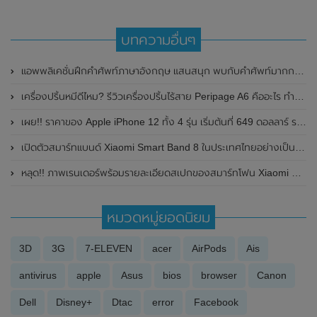
บทความอื่นๆ
แอพพลิเคชั่นฝึกคำศัพท์ภาษาอังกฤษ แสนสนุก พบกับคำศัพท์มากกว่า 1000 คำ
เครื่องปริ้นหมีดีไหม? รีวิวเครื่องปริ้นไร้สาย Peripage A6 คืออะไร ทำอะไรได้บ้าง
เผย!! ราคาของ Apple iPhone 12 ทั้ง 4 รุ่น เริ่มต้นที่ 649 ดอลลาร์ ราวๆ 20,500 บาท
เปิดตัวสมาร์ทแบนด์ Xiaomi Smart Band 8 ในประเทศไทยอย่างเป็นทางการแล้ว ในราคาเพียง 1,490 บาทเท่านั้น
หลุด!! ภาพเรนเดอร์พร้อมรายละเอียดสเปกของสมาร์ทโฟน Xiaomi 12 Lite รุ่นเล็กแบบจัดเต็ม
หมวดหมู่ยอดนิยม
3D
3G
7-ELEVEN
acer
AirPods
Ais
antivirus
apple
Asus
bios
browser
Canon
Dell
Disney+
Dtac
error
Facebook