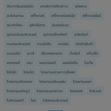
ภัยจากอินเตอร์เน็ต
ยกเลิกการให้บริการ
รหัสผ่าน
ลบโปรแกรม
สติ๊กเกอร์
สติ๊กเกอร์เฟสบุ๊ค
สติ๊กเกอร์ไลน์
สมาร์ทโฟน
หูฟังไร้สาย
อินเตอร์เนต
อุปกรณ์คอมพิวเตอร์
อุปกรณ์โทรศัพท์
ฮาร์ดดิสก์
เกมคอมพิวเตอร์
เกมมือถือ
เกมไลน์
เปิดตัวสินค้า
เมนบอร์ด
เมาส์
เรื่องหลอกลวง
เว็บไซต์
แท็บเล็ต
แบตเตอรี่
แรม
แอนดรอยด์
แอพมือถือ
โนเกีย
โน๊ตบุ๊ค
โปรเน็ต
โปรแกรมช่วยดาวน์โหลด
โปรแกรมฟังเพลง
โปรแกรมเขียนแผ่น
โปรแกรมแชท
โปรแกรมแต่งรูป
โปรแกรมแปลภาษา
โฟลเดอร์
ไดร์เวอร์
ไมโครซอฟท์
ไลน์
ไวรัสคอมพิวเตอร์