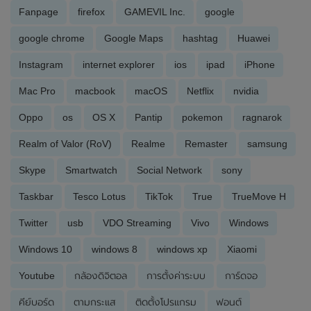
Fanpage
firefox
GAMEVIL Inc.
google
google chrome
Google Maps
hashtag
Huawei
Instagram
internet explorer
ios
ipad
iPhone
Mac Pro
macbook
macOS
Netflix
nvidia
Oppo
os
OS X
Pantip
pokemon
ragnarok
Realm of Valor (RoV)
Realme
Remaster
samsung
Skype
Smartwatch
Social Network
sony
Taskbar
Tesco Lotus
TikTok
True
TrueMove H
Twitter
usb
VDO Streaming
Vivo
Windows
Windows 10
windows 8
windows xp
Xiaomi
Youtube
กล้องดิจิตอล
การตั้งค่าระบบ
การ์ดจอ
คีย์บอร์ด
ตามกระแส
ติดตั้งโปรแกรม
ฟอนต์