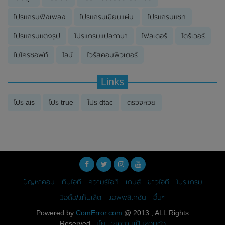
โปรแกรมฟังเพลง
โปรแกรมเขียนแผ่น
โปรแกรมแชท
โปรแกรมแต่งรูป
โปรแกรมแปลภาษา
โฟลเดอร์
ไดร์เวอร์
ไมโครซอฟท์
ไลน์
ไวรัสคอมพิวเตอร์
Links
โปร ais
โปร true
โปร dtac
ตรวจหวย
ปัญหาคอม
ทิปไอที
ความรู้ไอที
เกมส์
ข่าวไอที
โปรแกรม
มือถือ/แท็บเล็ต
แอพพลิเคชั่น
อื่นๆ
Powered by
ComError.com
@ 2013 , ALL Rights
Reserved.
นโยบายความเป็นส่วนตัว