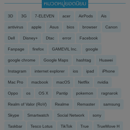
หมวดหมู่ยอดนิยม
3D
3G
7-ELEVEN
acer
AirPods
Ais
antivirus
apple
Asus
bios
browser
Canon
Dell
Disney+
Dtac
error
Facebook
Fanpage
firefox
GAMEVIL Inc.
google
google chrome
Google Maps
hashtag
Huawei
Instagram
internet explorer
ios
ipad
iPhone
Mac Pro
macbook
macOS
Netflix
nvidia
Oppo
os
OS X
Pantip
pokemon
ragnarok
Realm of Valor (RoV)
Realme
Remaster
samsung
Skype
Smartwatch
Social Network
sony
Taskbar
Tesco Lotus
TikTok
True
TrueMove H