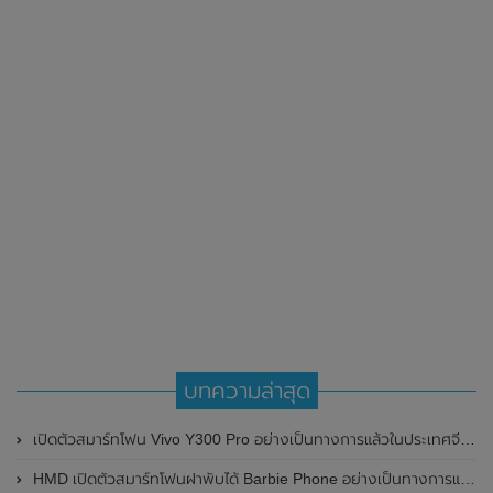
บทความล่าสุด
เปิดตัวสมาร์ทโฟน Vivo Y300 Pro อย่างเป็นทางการแล้วในประเทศจีน มาพร้อมดีไซน์พรีเมี่ยม ทนทาน และแบตเตอรี่สุดอึดขนาดใหญ่ 6,500mAh พร้อมรองรับการชาร์จไว 80W
HMD เปิดตัวสมาร์ทโฟนฝาพับได้ Barbie Phone อย่างเป็นทางการแล้ว มาพร้อมธีมสีชมพูสดใส