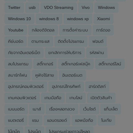
Twitter
usb
VDO Streaming
Vivo
Windows
Windows 10
windows 8
windows xp
Xiaomi
Youtube
กล้องดิจิตอล
การตั้งค่าระบบ
การ์ดจอ
คีย์บอร์ด
ตามกระแส
ติดตั้งโปรแกรม
ฟอนต์
ภัยจากอินเตอร์เน็ต
ยกเลิกการให้บริการ
รหัสผ่าน
ลบโปรแกรม
สติ๊กเกอร์
สติ๊กเกอร์เฟสบุ๊ค
สติ๊กเกอร์ไลน์
สมาร์ทโฟน
หูฟังไร้สาย
อินเตอร์เนต
อุปกรณ์คอมพิวเตอร์
อุปกรณ์โทรศัพท์
ฮาร์ดดิสก์
เกมคอมพิวเตอร์
เกมมือถือ
เกมไลน์
เปิดตัวสินค้า
เมนบอร์ด
เมาส์
เรื่องหลอกลวง
เว็บไซต์
แท็บเล็ต
แบตเตอรี่
แรม
แอนดรอยด์
แอพมือถือ
โนเกีย
โน๊ตบุ๊ค
โปรเน็ต
โปรแกรมช่วยดาวน์โหลด