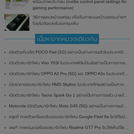
พร้อมภาพประกอบ (nvidia control panel settings for
gaming performance)
วิธีการแคปหน้าจอคอม เพื่อจับภาพบนหน้าจอคอมง่ายๆ
โดยไม่ต้องลงโปรแกรมเพิ่ม
เนื้อหาจากหมวดเดียวกัน
เปิดตัวแท็บเล็ต POCO Pad (5G) อย่างเป็นทางการแล้วในประเทศอินเดีย มาพร้อมชิปเซ็ต Snapdragon 7s Gen 2 ของ Qualcomm และรองรับเครือข่าย 5G
เปิดตัวสมาร์ทโฟน Vivo Y03t ในประเทศฟิลิปปินส์อย่างเป็นทางการแล้ว มาพร้อมชิปเซ็ต Unisoc T612 , กล้องหลัง ความละเอียด 13MP , แบตเตอรี่ 5,000mAh และหน้าจอแสดงผล LCD / 90Hz
เปิดตัวสมาร์ทโฟน OPPO A3 Pro (5G) และ OPPO A3x ในประเทศไทยอย่างเป็นทางการแล้ว ในราคาเริ่มต้นเพียง 3,999 บาท
เปิดราคาของสมาร์ทโฟน HMD Skyline ในประเทศไทยอย่างเป็นทางการแล้ว ราคา 14,990 บาท
เปิดตัวสมาร์ทโฟน Tecno Spark Go 1 อย่างเป็นทางการแล้ว มาพร้อมหน้าจอแสดงผล LCD / 120Hz , แบตเตอรี่ 5,000mAh และใช้ชิปเซ็ต Unisoc
Motorola เปิดตัวสมาร์ทโฟน Moto G45 (5G) อย่างเป็นทางการแล้วในอินเดีย
หลุด!! ภาพตัวเครื่องจริงของสมาร์ทโฟน Google Pixel 9a โชว์ดีไซน์ใหม่ กล้องหลังแบนราบ ไม่มีกรอบของกล้องแล้ว
เผย!! ภาพเรนเดอร์ของสมาร์ทโฟน Realme GT7 Pro โชว์ให้เห็นดีไซน์ใหม่ พร้อมเผยรายละเอียดสเปกที่สำคัญบางส่วน