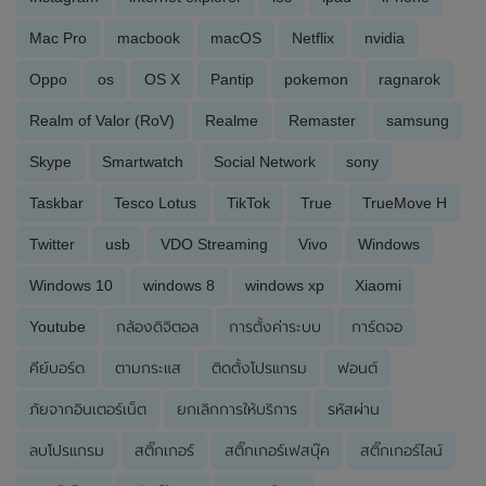
Mac Pro
macbook
macOS
Netflix
nvidia
Oppo
os
OS X
Pantip
pokemon
ragnarok
Realm of Valor (RoV)
Realme
Remaster
samsung
Skype
Smartwatch
Social Network
sony
Taskbar
Tesco Lotus
TikTok
True
TrueMove H
Twitter
usb
VDO Streaming
Vivo
Windows
Windows 10
windows 8
windows xp
Xiaomi
Youtube
กล้องดิจิตอล
การตั้งค่าระบบ
การ์ดจอ
คีย์บอร์ด
ตามกระแส
ติดตั้งโปรแกรม
ฟอนต์
ภัยจากอินเตอร์เน็ต
ยกเลิกการให้บริการ
รหัสผ่าน
ลบโปรแกรม
สติ๊กเกอร์
สติ๊กเกอร์เฟสบุ๊ค
สติ๊กเกอร์ไลน์