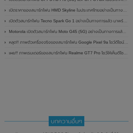
เปิดราคาของสมาร์ทโฟน HMD Skyline ในประเทศไทยอย่างเป็นทางการแล้ว ราคา 14,990 บาท
เปิดตัวสมาร์ทโฟน Tecno Spark Go 1 อย่างเป็นทางการแล้ว มาพร้อมหน้าจอแสดงผล LCD / 120Hz , แบตเตอรี่ 5,000mAh และใช้ชิปเซ็ต Unisoc
Motorola เปิดตัวสมาร์ทโฟน Moto G45 (5G) อย่างเป็นทางการแล้วในอินเดีย
หลุด!! ภาพตัวเครื่องจริงของสมาร์ทโฟน Google Pixel 9a โชว์ดีไซน์ใหม่ กล้องหลังแบนราบ ไม่มีกรอบของกล้องแล้ว
เผย!! ภาพเรนเดอร์ของสมาร์ทโฟน Realme GT7 Pro โชว์ให้เห็นดีไซน์ใหม่ พร้อมเผยรายละเอียดสเปกที่สำคัญบางส่วน
บทความอื่นๆ