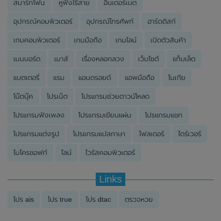
สมาร์ทโฟน
หูฟังไร้สาย
อินเตอร์เนต
อุปกรณ์คอมพิวเตอร์
อุปกรณ์โทรศัพท์
ฮาร์ดดิสก์
เกมคอมพิวเตอร์
เกมมือถือ
เกมไลน์
เปิดตัวสินค้า
เมนบอร์ด
เมาส์
เรื่องหลอกลวง
เว็บไซต์
แท็บเล็ต
แบตเตอรี่
แรม
แอนดรอยด์
แอพมือถือ
โนเกีย
โน๊ตบุ๊ค
โปรเน็ต
โปรแกรมช่วยดาวน์โหลด
โปรแกรมฟังเพลง
โปรแกรมเขียนแผ่น
โปรแกรมแชท
โปรแกรมแต่งรูป
โปรแกรมแปลภาษา
โฟลเดอร์
ไดร์เวอร์
ไมโครซอฟท์
ไลน์
ไวรัสคอมพิวเตอร์
Links
โปร ais
โปร true
โปร dtac
ตรวจหวย