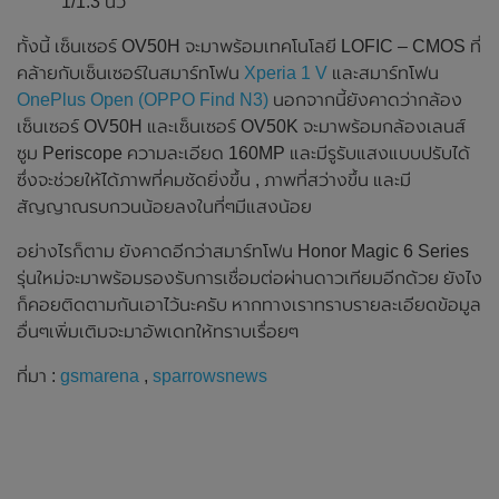
1/1.3 นิ้ว
ทั้งนี้ เซ็นเซอร์ OV50H จะมาพร้อมเทคโนโลยี LOFIC – CMOS ที่
คล้ายกับเซ็นเซอร์ในสมาร์ทโฟน
Xperia 1 V
และสมาร์ทโฟน
OnePlus Open (OPPO Find N3)
นอกจากนี้ยังคาดว่ากล้อง
เซ็นเซอร์ OV50H และเซ็นเซอร์ OV50K จะมาพร้อมกล้องเลนส์
ซูม Periscope ความละเอียด 160MP และมีรูรับแสงแบบปรับได้
ซึ่งจะช่วยให้ได้ภาพที่คมชัดยิ่งขึ้น , ภาพที่สว่างขึ้น และมี
สัญญาณรบกวนน้อยลงในที่ๆมีแสงน้อย
อย่างไรก็ตาม ยังคาดอีกว่าสมาร์ทโฟน Honor Magic 6 Series
รุ่นใหม่จะมาพร้อมรองรับการเชื่อมต่อผ่านดาวเทียมอีกด้วย ยังไง
ก็คอยติดตามกันเอาไว้นะครับ หากทางเราทราบรายละเอียดข้อมูล
อื่นๆเพิ่มเติมจะมาอัพเดทให้ทราบเรื่อยๆ
ที่มา :
gsmarena
,
sparrowsnews