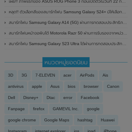
เผย!! ภาพแรกของ ASUS ROG Phone 3 ก่อนเปิดตัวในวันที่ 22 กรกฎาคม 2020 นี้ โชว์ให้เห็นทั้งด้านหน้าและด้านหลังของสมาร์ทโฟน (มีคลิป)
หลุด!! ตัวเลือกสีของสมาร์ทโฟน Samsung Galaxy S24+ มีให้เลือกทั้งหมด 4 สี
สมาร์ทโฟน Samsung Galaxy A14 (5G) ผ่านการทดสอบประสิทธิภาพบน Geekbench แล้ว มาพร้อมชิปเซ็ต MediaTek Dimensity 700 ลุ้นเปิดตัวในเร็วๆนี้
สมาร์ทโฟนหน้าจอพับได้ Motorola Razr 50 ผ่านการรับรองจากหน่วยงาน TENAA แล้ว พร้อมเผยดีไซน์ของตัวเครื่อง และรายละเอียดข้อมูลที่สำคัญบางส่วน
สมาร์ทโฟน Samsung Galaxy S23 Ultra ได้ผ่านการทดสอบประสิทธิภาพบน Geekbench แล้ว มาพร้อมชิปเซ็ต Qualcomm Snapdragon 8 Gen 2
หมวดหมู่ยอดนิยม
3D
3G
7-ELEVEN
acer
AirPods
Ais
antivirus
apple
Asus
bios
browser
Canon
Dell
Disney+
Dtac
error
Facebook
Fanpage
firefox
GAMEVIL Inc.
google
google chrome
Google Maps
hashtag
Huawei
Instagram
internet explorer
ios
ipad
iPhone