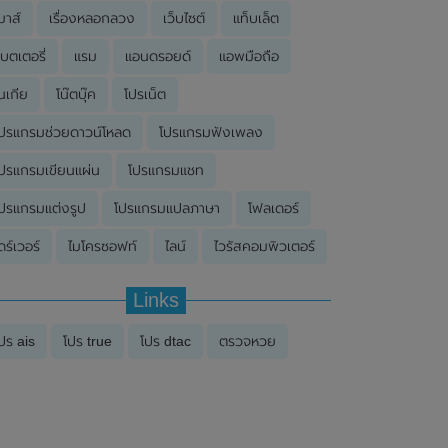
มาส์
เรื่องหลอกลวง
เว็บไซต์
แท็บเล็ต
บตเตอรี่
แรม
แอนดรอยด์
แอพมือถือ
นเกีย
โน๊ตบุ๊ค
โปรเน็ต
ปรแกรมช่วยดาวน์โหลด
โปรแกรมฟังเพลง
ปรแกรมเขียนแผ่น
โปรแกรมแชท
ปรแกรมแต่งรูป
โปรแกรมแปลภาษา
โฟลเดอร์
ดร์เวอร์
ไมโครซอฟท์
ไลน์
ไวรัสคอมพิวเตอร์
Links
ปร ais
โปร true
โปร dtac
ตรวจหวย