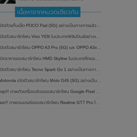
เนื้อหาจากหมวดเดียวกัน
ปิดตัวแท็บเล็ต POCO Pad (5G) อย่างเป็นทางการแล้วในประเทศอินเดีย มาพร้อมชิปเซ็ต Snapdragon 7s Gen 2 ของ Qualcomm และรองรับเครือข่าย 5G
ิดตัวสมาร์ทโฟน Vivo Y03t ในประเทศฟิลิปปินส์อย่างเป็นทางการแล้ว มาพร้อมชิปเซ็ต Unisoc T612 , กล้องหลัง ความละเอียด 13MP , แบตเตอรี่ 5,000mAh และหน้าจอแสดงผล LCD / 90Hz
ปิดตัวสมาร์ทโฟน OPPO A3 Pro (5G) และ OPPO A3x ในประเทศไทยอย่างเป็นทางการแล้ว ในราคาเริ่มต้นเพียง 3,999 บาท
ปิดราคาของสมาร์ทโฟน HMD Skyline ในประเทศไทยอย่างเป็นทางการแล้ว ราคา 14,990 บาท
ปิดตัวสมาร์ทโฟน Tecno Spark Go 1 อย่างเป็นทางการแล้ว มาพร้อมหน้าจอแสดงผล LCD / 120Hz , แบตเตอรี่ 5,000mAh และใช้ชิปเซ็ต Unisoc
Motorola เปิดตัวสมาร์ทโฟน Moto G45 (5G) อย่างเป็นทางการแล้วในอินเดีย
ลุด!! ภาพตัวเครื่องจริงของสมาร์ทโฟน Google Pixel 9a โชว์ดีไซน์ใหม่ กล้องหลังแบนราบ ไม่มีกรอบของกล้องแล้ว
ผย!! ภาพเรนเดอร์ของสมาร์ทโฟน Realme GT7 Pro โชว์ให้เห็นดีไซน์ใหม่ พร้อมเผยรายละเอียดสเปกที่สำคัญบางส่วน