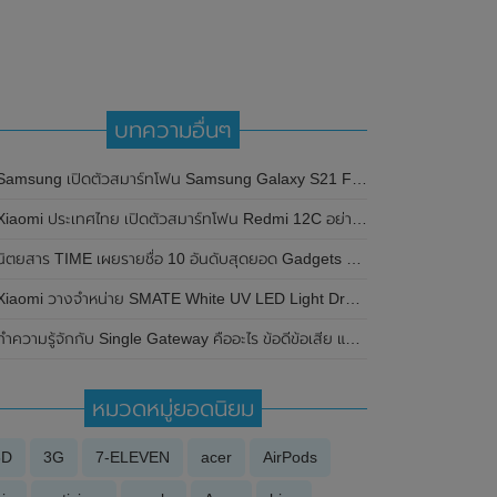
บทความอื่นๆ
amsung เปิดตัวสมาร์ทโฟน Samsung Galaxy S21 FE (5G) อย่างเป็นทางการแล้ว ในราคาเริ่มต้นเพียง 22,900 บาท
iaomi ประเทศไทย เปิดตัวสมาร์ทโฟน Redmi 12C อย่างเป็นทางการแล้ว ในราคาเริ่มต้นเพียง 4,499 บาท
นิตยสาร TIME เผยรายชื่อ 10 อันดับสุดยอด Gadgets ที่ยอดเยี่ยมแห่งทศวรรษ
iaomi วางจำหน่าย SMATE White UV LED Light Drying Sterilizer อุปกรณ์ฆ่าเชื้อแบคทีเรียด้วยรังสี UV
ำความรู้จักกับ Single Gateway คืออะไร ข้อดีข้อเสีย และผลกระทบที่อาจเกิดขึ้นหากมีการเปิดใช้งานซิงเกิล เกตเวย์จริง
หมวดหมู่ยอดนิยม
3D
3G
7-ELEVEN
acer
AirPods