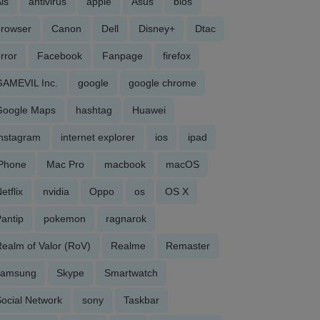
is
antivirus
apple
Asus
bios
browser
Canon
Dell
Disney+
Dtac
rror
Facebook
Fanpage
firefox
GAMEVIL Inc.
google
google chrome
Google Maps
hashtag
Huawei
Instagram
internet explorer
ios
ipad
iPhone
Mac Pro
macbook
macOS
etflix
nvidia
Oppo
os
OS X
antip
pokemon
ragnarok
ealm of Valor (RoV)
Realme
Remaster
samsung
Skype
Smartwatch
ocial Network
sony
Taskbar