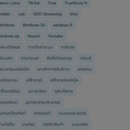
esco Lotus
TikTok
True
TrueMove H
witter
usb
VDO Streaming
Vivo
Windows
Windows 10
windows 8
windows xp
Xiaomi
Youtube
ล้องดิจิตอล
การตั้งค่าระบบ
การ์ดจอ
ีย์บอร์ด
ตามกระแส
ติดตั้งโปรแกรม
ฟอนต์
ัยจากอินเตอร์เน็ต
ยกเลิกการให้บริการ
รหัสผ่าน
ลบโปรแกรม
สติ๊กเกอร์
สติ๊กเกอร์เฟสบุ๊ค
ติ๊กเกอร์ไลน์
สมาร์ทโฟน
หูฟังไร้สาย
ินเตอร์เนต
อุปกรณ์คอมพิวเตอร์
ุปกรณ์โทรศัพท์
ฮาร์ดดิสก์
เกมคอมพิวเตอร์
กมมือถือ
เกมไลน์
เปิดตัวสินค้า
เมนบอร์ด