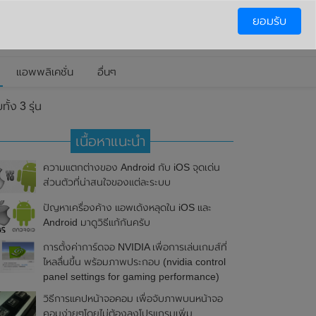
ยอมรับ
แอพพลิเคชั่น
อื่นๆ
ง 3 รุ่น
เนื้อหาแนะนำ
ความแตกต่างของ Android กับ iOS จุดเด่น
ส่วนตัวที่น่าสนใจของแต่ละระบบ
ปัญหาเครื่องค้าง แอพเด้งหลุดใน iOS และ
Android มาดูวิธีแก้กันครับ
การตั้งค่าการ์ดจอ NVIDIA เพื่อการเล่นเกมส์ที่
ไหลลื่นขึ้น พร้อมภาพประกอบ (nvidia control
panel settings for gaming performance)
วิธีการแคปหน้าจอคอม เพื่อจับภาพบนหน้าจอ
คอมง่ายๆโดยไม่ต้องลงโปรแกรมเพิ่ม