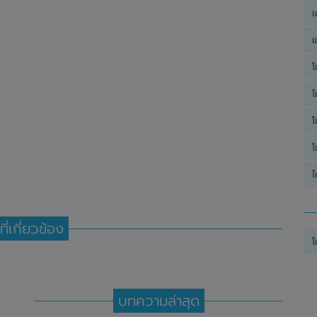
เ
แ
โ
โ
โ
โ
ไ
ที่เกี่ยวข้อง
โ
บทความล่าสุด