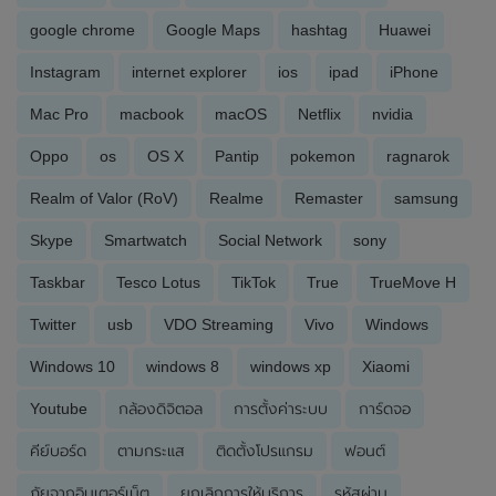
google chrome
Google Maps
hashtag
Huawei
Instagram
internet explorer
ios
ipad
iPhone
Mac Pro
macbook
macOS
Netflix
nvidia
Oppo
os
OS X
Pantip
pokemon
ragnarok
Realm of Valor (RoV)
Realme
Remaster
samsung
Skype
Smartwatch
Social Network
sony
Taskbar
Tesco Lotus
TikTok
True
TrueMove H
Twitter
usb
VDO Streaming
Vivo
Windows
Windows 10
windows 8
windows xp
Xiaomi
Youtube
กล้องดิจิตอล
การตั้งค่าระบบ
การ์ดจอ
คีย์บอร์ด
ตามกระแส
ติดตั้งโปรแกรม
ฟอนต์
ภัยจากอินเตอร์เน็ต
ยกเลิกการให้บริการ
รหัสผ่าน