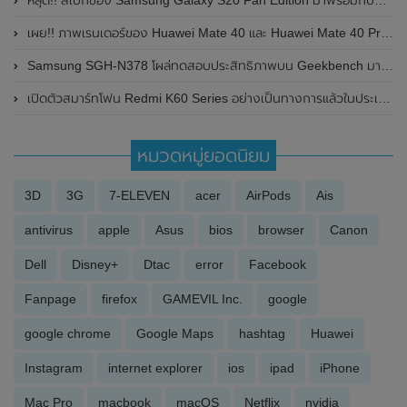
หลุด!! สเปกของ Samsung Galaxy S20 Fan Edition มาพร้อมกับหน้าจอแสดงผล 120Hz และกันน้ำกันฝุ่นที่ระดับ IP68
เผย!! ภาพเรนเดอร์ของ Huawei Mate 40 และ Huawei Mate 40 Pro มาพร้อมหน้าจอ Waterfall Display , กล้องหน้าแบบเจาะรู และกล้องหลังทรงกลม
Samsung SGH-N378 โผล่ทดสอบประสิทธิภาพบน Geekbench มาพร้อมรองรับการเชื่อมต่อเครือข่าย 5G
เปิดตัวสมาร์ทโฟน Redmi K60 Series อย่างเป็นทางการแล้วในประเทศจีน
หมวดหมู่ยอดนิยม
3D
3G
7-ELEVEN
acer
AirPods
Ais
antivirus
apple
Asus
bios
browser
Canon
Dell
Disney+
Dtac
error
Facebook
Fanpage
firefox
GAMEVIL Inc.
google
google chrome
Google Maps
hashtag
Huawei
Instagram
internet explorer
ios
ipad
iPhone
Mac Pro
macbook
macOS
Netflix
nvidia