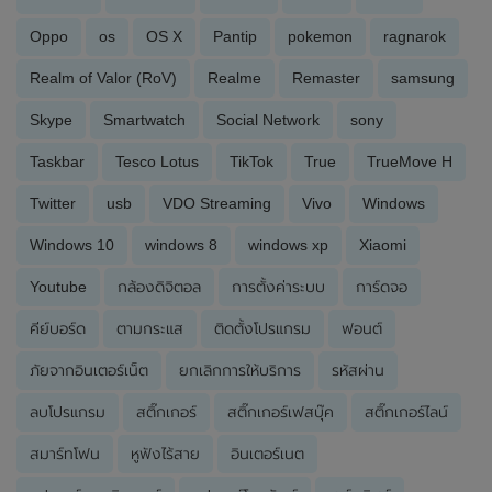
Oppo
os
OS X
Pantip
pokemon
ragnarok
Realm of Valor (RoV)
Realme
Remaster
samsung
Skype
Smartwatch
Social Network
sony
Taskbar
Tesco Lotus
TikTok
True
TrueMove H
Twitter
usb
VDO Streaming
Vivo
Windows
Windows 10
windows 8
windows xp
Xiaomi
Youtube
กล้องดิจิตอล
การตั้งค่าระบบ
การ์ดจอ
คีย์บอร์ด
ตามกระแส
ติดตั้งโปรแกรม
ฟอนต์
ภัยจากอินเตอร์เน็ต
ยกเลิกการให้บริการ
รหัสผ่าน
ลบโปรแกรม
สติ๊กเกอร์
สติ๊กเกอร์เฟสบุ๊ค
สติ๊กเกอร์ไลน์
สมาร์ทโฟน
หูฟังไร้สาย
อินเตอร์เนต