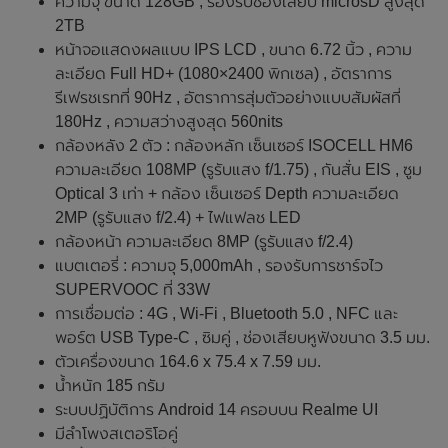
ความจุ ขนาด 128GB , รองรับช่องเสียบ microsD สูงสุด
2TB
หน้าจอแสดงผลแบบ IPS LCD , ขนาด 6.72 นิ้ว , ความ
ละเอียด Full HD+ (1080×2400 พิกเซล) , อัตราการ
รีเฟรชเรทที่ 90Hz , อัตราการสุ่มตัวอย่างแบบสัมผัสที่
180Hz , ความสว่างสูงสุด 560nits
กล้องหลัง 2 ตัว : กล้องหลัก เซ็นเซอร์ ISOCELL HM6
ความละเอียด 108MP (รูรับแสง f/1.75) , กันสั่น EIS , ซูม
Optical 3 เท่า + กล้อง เซ็นเซอร์ Depth ความละเอียด
2MP (รูรับแสง f/2.4) + ไฟแฟลช LED
กล้องหน้า ความละเอียด 8MP (รูรับแสง f/2.4)
แบตเตอรี่ : ความจุ 5,000mAh , รองรับการชาร์จไว
SUPERVOOC ที่ 33W
การเชื่อมต่อ : 4G , Wi-Fi , Bluetooth 5.0 , NFC และ
พอร์ต USB Type-C , ซิมคู่ , ช่องเสียบหูฟังขนาด 3.5 มม.
ตัวเครื่องขนาด 164.6 x 75.4 x 7.59 มม.
น้ำหนัก 185 กรัม
ระบบปฏิบัติการ Android 14 ครอบบน Realme UI
มีลำโพงสเตอริโอคู่