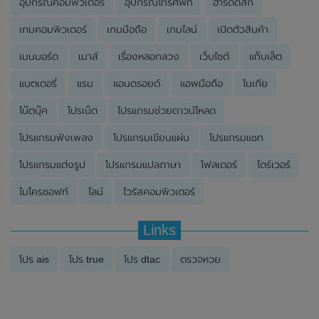
อุปกรณ์คอมพิวเตอร์
อุปกรณ์โทรศัพท์
ฮาร์ดดิสก์
เกมคอมพิวเตอร์
เกมมือถือ
เกมไลน์
เปิดตัวสินค้า
เมนบอร์ด
เมาส์
เรื่องหลอกลวง
เว็บไซต์
แท็บเล็ต
แบตเตอรี่
แรม
แอนดรอยด์
แอพมือถือ
โนเกีย
โน๊ตบุ๊ค
โปรเน็ต
โปรแกรมช่วยดาวน์โหลด
โปรแกรมฟังเพลง
โปรแกรมเขียนแผ่น
โปรแกรมแชท
โปรแกรมแต่งรูป
โปรแกรมแปลภาษา
โฟลเดอร์
ไดร์เวอร์
ไมโครซอฟท์
ไลน์
ไวรัสคอมพิวเตอร์
Links
โปร ais
โปร true
โปร dtac
ตรวจหวย