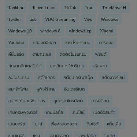
Taskbar
Tesco Lotus
TikTok
True
TrueMove H
Twitter
usb
VDO Streaming
Vivo
Windows
Windows 10
windows 8
windows xp
Xiaomi
Youtube
กล้องดิจิตอล
การตั้งค่าระบบ
การ์ดจอ
คีย์บอร์ด
ตามกระแส
ติดตั้งโปรแกรม
ฟอนต์
ภัยจากอินเตอร์เน็ต
ยกเลิกการให้บริการ
รหัสผ่าน
ลบโปรแกรม
สติ๊กเกอร์
สติ๊กเกอร์เฟสบุ๊ค
สติ๊กเกอร์ไลน์
สมาร์ทโฟน
หูฟังไร้สาย
อินเตอร์เนต
อุปกรณ์คอมพิวเตอร์
อุปกรณ์โทรศัพท์
ฮาร์ดดิสก์
เกมคอมพิวเตอร์
เกมมือถือ
เกมไลน์
เปิดตัวสินค้า
เมนบอร์ด
เมาส์
เรื่องหลอกลวง
เว็บไซต์
แท็บเล็ต
แบตเตอรี่
แรม
แอนดรอยด์
แอพมือถือ
โนเกีย