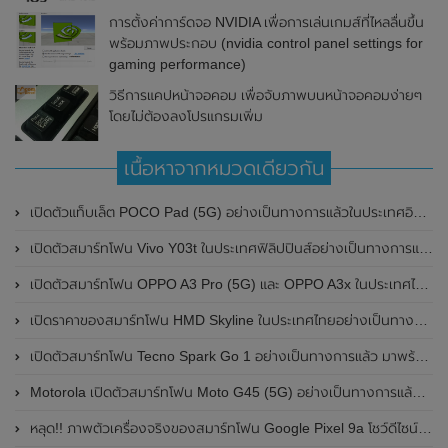
การตั้งค่าการ์ดจอ NVIDIA เพื่อการเล่นเกมส์ที่ไหลลื่นขึ้น
พร้อมภาพประกอบ (nvidia control panel settings for
gaming performance)
วิธีการแคปหน้าจอคอม เพื่อจับภาพบนหน้าจอคอมง่ายๆ
โดยไม่ต้องลงโปรแกรมเพิ่ม
เนื้อหาจากหมวดเดียวกัน
เปิดตัวแท็บเล็ต POCO Pad (5G) อย่างเป็นทางการแล้วในประเทศอินเดีย มาพร้อมชิปเซ็ต Snapdragon 7s Gen 2 ของ Qualcomm และรองรับเครือข่าย 5G
เปิดตัวสมาร์ทโฟน Vivo Y03t ในประเทศฟิลิปปินส์อย่างเป็นทางการแล้ว มาพร้อมชิปเซ็ต Unisoc T612 , กล้องหลัง ความละเอียด 13MP , แบตเตอรี่ 5,000mAh และหน้าจอแสดงผล LCD / 90Hz
เปิดตัวสมาร์ทโฟน OPPO A3 Pro (5G) และ OPPO A3x ในประเทศไทยอย่างเป็นทางการแล้ว ในราคาเริ่มต้นเพียง 3,999 บาท
เปิดราคาของสมาร์ทโฟน HMD Skyline ในประเทศไทยอย่างเป็นทางการแล้ว ราคา 14,990 บาท
เปิดตัวสมาร์ทโฟน Tecno Spark Go 1 อย่างเป็นทางการแล้ว มาพร้อมหน้าจอแสดงผล LCD / 120Hz , แบตเตอรี่ 5,000mAh และใช้ชิปเซ็ต Unisoc
Motorola เปิดตัวสมาร์ทโฟน Moto G45 (5G) อย่างเป็นทางการแล้วในอินเดีย
หลุด!! ภาพตัวเครื่องจริงของสมาร์ทโฟน Google Pixel 9a โชว์ดีไซน์ใหม่ กล้องหลังแบนราบ ไม่มีกรอบของกล้องแล้ว