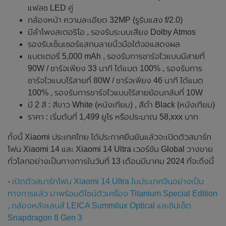
แฟลช LED คู่
กล้องหน้า ความละเอียด 32MP (รูรับแสง f/2.0)
มีลำโพงสเตอริโอ , รองรับระบบเสียง Dolby Atmos
รองรับเซ็นเซอร์แสกนลายนิ้วมือใต้จอแสดงผล
แบตเตอรี่ 5,000 mAh , รองรับการชาร์จไวแบบมีสายที่
90W / ชาร์จเพียง 33 นาที ได้แบต 100% , รองรับการ
ชาร์จไวแบบไร้สายที่ 80W / ชาร์จเพียง 46 นาที ได้แบต
100% , รองรับการชาร์จไวแบบไร้สายย้อนกลับที่ 10W
มี 2 สี : สีขาว White (หนังเทียม) , สีดำ Black (หนังเทียม)
ราคา : เริ่มต้นที่ 1,499 ยูโร หรือประมาณ 58,xxx บาท
ทั้งนี้ Xiaomi ประเทศไทย ได้ประกาศยืนยันแล้วจะเปิดตัวสมาร์ท
โฟน Xiaomi 14 และ Xiaomi 14 Ultra เวอร์ชัน Global วางขาย
ทั่วโลกอย่างเป็นทางการในวันที่ 13 เดือนมีนาคม 2024 ที่จะถึงนี้
-
เปิดตัวสมาร์ทโฟน Xiaomi 14 Ultra ในประเทศจีนอย่างเป็น
ทางการแล้ว มาพร้อมดีไซน์ตัวเครื่อง Titanium Special Edition
, กล้องหลังเลนส์ LEICA Summilux Optical และชิปเซ็ต
Snapdragon 8 Gen 3