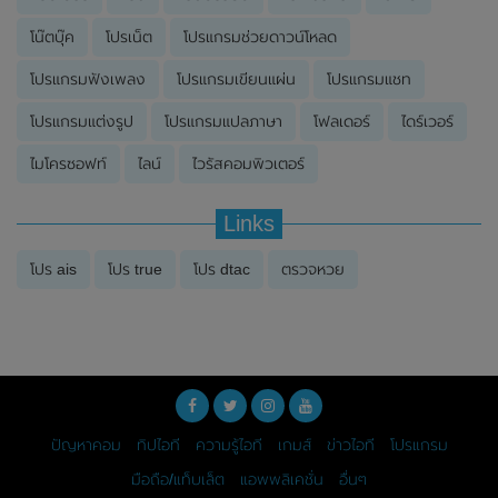
โน๊ตบุ๊ค
โปรเน็ต
โปรแกรมช่วยดาวน์โหลด
โปรแกรมฟังเพลง
โปรแกรมเขียนแผ่น
โปรแกรมแชท
โปรแกรมแต่งรูป
โปรแกรมแปลภาษา
โฟลเดอร์
ไดร์เวอร์
ไมโครซอฟท์
ไลน์
ไวรัสคอมพิวเตอร์
Links
โปร ais
โปร true
โปร dtac
ตรวจหวย
ปัญหาคอม
ทิปไอที
ความรู้ไอที
เกมส์
ข่าวไอที
โปรแกรม
มือถือ/แท็บเล็ต
แอพพลิเคชั่น
อื่นๆ