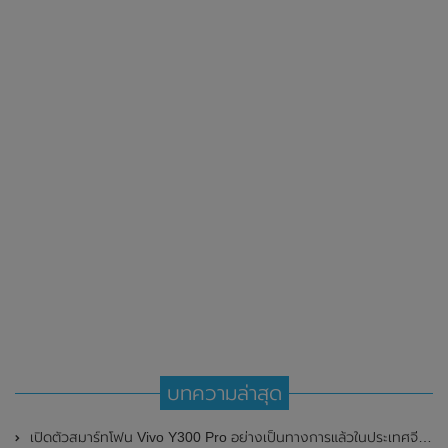
บทความล่าสุด
เปิดตัวสมาร์ทโฟน Vivo Y300 Pro อย่างเป็นทางการแล้วในประเทศจีน มาพร้อมดีไซน์พรีเมี่ยม ทนทาน และแบตเตอรี่สุดอึดขนาดใหญ่ 6,500mAh พร้อมรองรับการชาร์จไว 80W