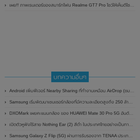
เผย!! ภาพเรนเดอร์ของสมาร์ทโฟน Realme GT7 Pro โชว์ให้เห็นดีไซน์ใหม่ พร้อมเผยรายละเอียดสเปกที่สำคัญบางส่วน
บทความอื่นๆ
Android เพิ่มฟีเจอร์ Nearby Sharing ที่ทำงานเหมือน AirDrop (ชมคลิป)
Samsung เริ่มพัฒนาเซนเซอร์กล้องที่มีความละเอียดสูงถึง 250 ล้านพิกเซล
DXOMark เผยคะแนนกล้อง ของ HUAWEI Mate 30 Pro 5G อันดับ 1 ดีที่สุด
เปิดตัวหูฟังไร้สาย Nothing Ear (2) สีดำ ในประเทศไทยอย่างเป็นทางการแล้ว มาพร้อมราคาเดิมและรายละเอียดคุณสมบัติเดิม
Samsung Galaxy Z Flip (5G) ผ่านการรับรองจาก TENAA ประเทศจีน ดีไซน์ยังไม่มีการเปลี่ยนแปลง