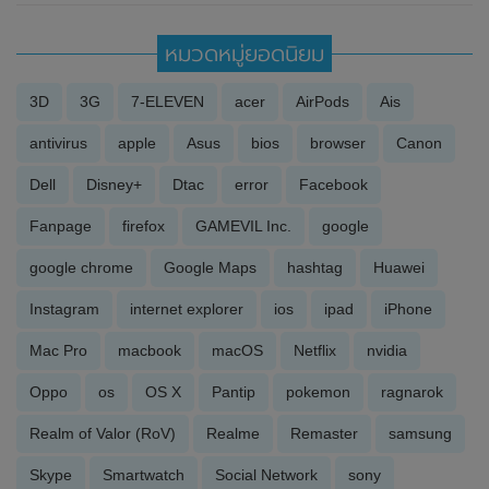
หมวดหมู่ยอดนิยม
3D
3G
7-ELEVEN
acer
AirPods
Ais
antivirus
apple
Asus
bios
browser
Canon
Dell
Disney+
Dtac
error
Facebook
Fanpage
firefox
GAMEVIL Inc.
google
google chrome
Google Maps
hashtag
Huawei
Instagram
internet explorer
ios
ipad
iPhone
Mac Pro
macbook
macOS
Netflix
nvidia
Oppo
os
OS X
Pantip
pokemon
ragnarok
Realm of Valor (RoV)
Realme
Remaster
samsung
Skype
Smartwatch
Social Network
sony