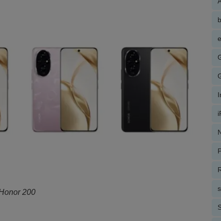
A
e
N
P
R
Honor 200
S