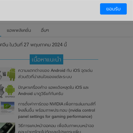
ยอมรับ
แอพพลิเคชั่น
อื่นๆ
จีน ในวันที่ 27 พฤษภาคม 2024 นี้
เนื้อหาแนะนำ
ความแตกต่างของ Android กับ iOS จุดเด่น
ส่วนตัวที่น่าสนใจของแต่ละระบบ
ปัญหาเครื่องค้าง แอพเด้งหลุดใน iOS และ
Android มาดูวิธีแก้กันครับ
การตั้งค่าการ์ดจอ NVIDIA เพื่อการเล่นเกมส์ที่
ไหลลื่นขึ้น พร้อมภาพประกอบ (nvidia control
panel settings for gaming performance)
วิธีการแคปหน้าจอคอม เพื่อจับภาพบนหน้าจอ
คอมง่ายๆโดยไม่ต้องลงโปรแกรมเพิ่ม