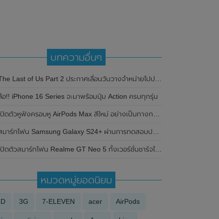
บทความอื่นๆ
The Last of Us Part 2 ประกาศเลื่อนวันวางจำหน่ายไปปลายดือนพฤษภาคม 2020
ลือ!! iPhone 16 Series จะมาพร้อมปุ่ม Action ครบทุกรุ่น
เปิดตัวหูฟังครอบหู AirPods Max สีใหม่ อย่างเป็นทางการแล้ว
มาร์ทโฟน Samsung Galaxy S24+ ผ่านการทดสอบประสิทธิภาพบน Geekbecnh และSamsung Galaxy S24 Ultra ได้รับการรับรองความจุของแบตเตอรี่ของ TUV แล้ว
ปิดตัวสมาร์ทโฟน Realme GT Neo 5 ทั้งเวอร์ชั่นชาร์จไว 150W และชาร์จไว 240W อย่างเป็นทางการแล้ว
หมวดหมู่ยอดนิยม
3D
3G
7-ELEVEN
acer
AirPods