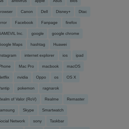
is
antivirus
apple
Asus
bios
browser
Canon
Dell
Disney+
Dtac
rror
Facebook
Fanpage
firefox
GAMEVIL Inc.
google
google chrome
Google Maps
hashtag
Huawei
Instagram
internet explorer
ios
ipad
iPhone
Mac Pro
macbook
macOS
etflix
nvidia
Oppo
os
OS X
antip
pokemon
ragnarok
ealm of Valor (RoV)
Realme
Remaster
samsung
Skype
Smartwatch
ocial Network
sony
Taskbar