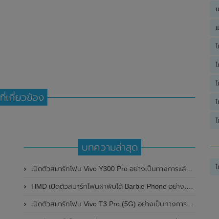
เ
แ
โ
โ
โ
ที่เกี่ยวข้อง
โ
ไ
บทความล่าสุด
โ
เปิดตัวสมาร์ทโฟน Vivo Y300 Pro อย่างเป็นทางการแล้วในประเทศจีน มาพร้อมดีไซน์พรีเมี่ยม ทนทาน และแบตเตอรี่สุดอึดขนาดใหญ่ 6,500mAh พร้อมรองรับการชาร์จไว 80W
HMD เปิดตัวสมาร์ทโฟนฝาพับได้ Barbie Phone อย่างเป็นทางการแล้ว มาพร้อมธีมสีชมพูสดใส
เปิดตัวสมาร์ทโฟน Vivo T3 Pro (5G) อย่างเป็นทางการแล้วในประเทศอินเดีย