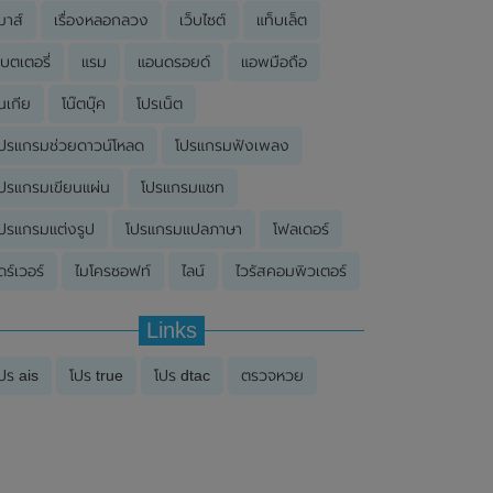
มาส์
เรื่องหลอกลวง
เว็บไซต์
แท็บเล็ต
บตเตอรี่
แรม
แอนดรอยด์
แอพมือถือ
นเกีย
โน๊ตบุ๊ค
โปรเน็ต
ปรแกรมช่วยดาวน์โหลด
โปรแกรมฟังเพลง
ปรแกรมเขียนแผ่น
โปรแกรมแชท
ปรแกรมแต่งรูป
โปรแกรมแปลภาษา
โฟลเดอร์
ดร์เวอร์
ไมโครซอฟท์
ไลน์
ไวรัสคอมพิวเตอร์
Links
ปร ais
โปร true
โปร dtac
ตรวจหวย