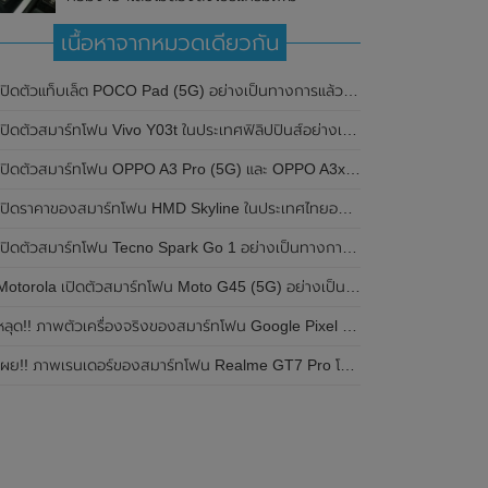
เนื้อหาจากหมวดเดียวกัน
ปิดตัวแท็บเล็ต POCO Pad (5G) อย่างเป็นทางการแล้วในประเทศอินเดีย มาพร้อมชิปเซ็ต Snapdragon 7s Gen 2 ของ Qualcomm และรองรับเครือข่าย 5G
ิดตัวสมาร์ทโฟน Vivo Y03t ในประเทศฟิลิปปินส์อย่างเป็นทางการแล้ว มาพร้อมชิปเซ็ต Unisoc T612 , กล้องหลัง ความละเอียด 13MP , แบตเตอรี่ 5,000mAh และหน้าจอแสดงผล LCD / 90Hz
ปิดตัวสมาร์ทโฟน OPPO A3 Pro (5G) และ OPPO A3x ในประเทศไทยอย่างเป็นทางการแล้ว ในราคาเริ่มต้นเพียง 3,999 บาท
ปิดราคาของสมาร์ทโฟน HMD Skyline ในประเทศไทยอย่างเป็นทางการแล้ว ราคา 14,990 บาท
ปิดตัวสมาร์ทโฟน Tecno Spark Go 1 อย่างเป็นทางการแล้ว มาพร้อมหน้าจอแสดงผล LCD / 120Hz , แบตเตอรี่ 5,000mAh และใช้ชิปเซ็ต Unisoc
Motorola เปิดตัวสมาร์ทโฟน Moto G45 (5G) อย่างเป็นทางการแล้วในอินเดีย
ลุด!! ภาพตัวเครื่องจริงของสมาร์ทโฟน Google Pixel 9a โชว์ดีไซน์ใหม่ กล้องหลังแบนราบ ไม่มีกรอบของกล้องแล้ว
ผย!! ภาพเรนเดอร์ของสมาร์ทโฟน Realme GT7 Pro โชว์ให้เห็นดีไซน์ใหม่ พร้อมเผยรายละเอียดสเปกที่สำคัญบางส่วน