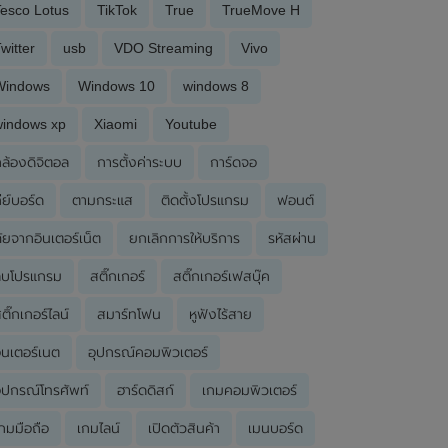
esco Lotus
TikTok
True
TrueMove H
witter
usb
VDO Streaming
Vivo
Windows
Windows 10
windows 8
windows xp
Xiaomi
Youtube
ล้องดิจิตอล
การตั้งค่าระบบ
การ์ดจอ
ีย์บอร์ด
ตามกระแส
ติดตั้งโปรแกรม
ฟอนต์
ัยจากอินเตอร์เน็ต
ยกเลิกการให้บริการ
รหัสผ่าน
ลบโปรแกรม
สติ๊กเกอร์
สติ๊กเกอร์เฟสบุ๊ค
ติ๊กเกอร์ไลน์
สมาร์ทโฟน
หูฟังไร้สาย
ินเตอร์เนต
อุปกรณ์คอมพิวเตอร์
ุปกรณ์โทรศัพท์
ฮาร์ดดิสก์
เกมคอมพิวเตอร์
กมมือถือ
เกมไลน์
เปิดตัวสินค้า
เมนบอร์ด