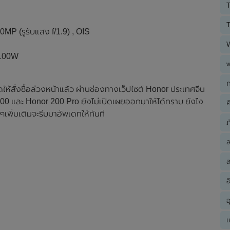
T
T
MP (รูรับแสง f/1.9) , OIS
 100W
ก
ห้สั่งซื้อล่วงหน้าแล้ว ผ่านช่องทางเว็ปไซต์ Honor ประเทศจีน
200 และ Honor 200 Pro ยังไม่เปิดเผยออกมาให้ได้ทราบ ยังไง
ค
เพิ่มเติมจะรีบมาอัพเดทให้ทันที
ภ
ส
อ
อ
เ