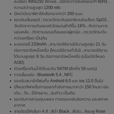
ละเอียด 490x192 พิกเซล , มีอัตราการรีเฟรชเรทที่ 60Hz ,
ความสว่างสูงสุด 1200 nits
มีหน้าปัดนาฬิกาให้เลือกมากกว่า 200 แบบ
รองรับเซ็นเซอร์ : ตรวจวัดระดับออกซิเจนในเลือด SpO2 ,
วัดอัตราการเต้นของหัวใจแม่นยำดีขึ้น 16% , ติดตามการ
นอนหลับ , ติดตามรอบเดือนของผู้หญิง , ตรวจวัดระดับ
ความเครียด เป็นต้น
แบตเตอรี่ 233mAh , สามารถใช้งานได้นานสูงสุด 21 วัน
ต่อการชาร์จหนึ่งครั้ง (โหมดใช้งานทั่วไป) , สามารถใช้งาน
ได้นานสูงสุด 9 วัน ต่อการชาร์จหนึ่งครั้ง (เมื่อเปิดโหมด
AOD)
ตัวเครื่องกันน้ำได้ในระดับ 5ATM (ลึกถึง 50 เมตร)
การเชื่อมต่อ : Bluetooth 5.4 , NFC
รองรับสมาร์ทโฟนทั้ง Android 6.0 และ ios 12.0 ขึ้นไป
มีโหมดกีฬาหรือการออกกำลังกายมากกว่า 150 โหมด เช่น
เดิน , วิ่ง , ขี่จักรยาน , นับก้าว เป็นต้น
รองรับการควบคุมเพลง การตอบกลับข้อความ และสภาพ
อากาศ
สายรัดมีให้เลือก 4 สี : สีดำ Black , สีเงิน , สีชมพู Rose