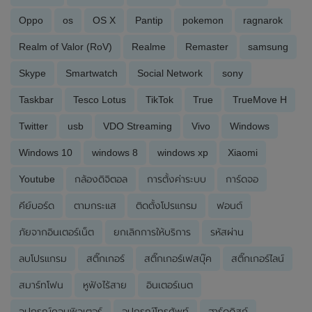
Oppo
os
OS X
Pantip
pokemon
ragnarok
Realm of Valor (RoV)
Realme
Remaster
samsung
Skype
Smartwatch
Social Network
sony
Taskbar
Tesco Lotus
TikTok
True
TrueMove H
Twitter
usb
VDO Streaming
Vivo
Windows
Windows 10
windows 8
windows xp
Xiaomi
Youtube
กล้องดิจิตอล
การตั้งค่าระบบ
การ์ดจอ
คีย์บอร์ด
ตามกระแส
ติดตั้งโปรแกรม
ฟอนต์
ภัยจากอินเตอร์เน็ต
ยกเลิกการให้บริการ
รหัสผ่าน
ลบโปรแกรม
สติ๊กเกอร์
สติ๊กเกอร์เฟสบุ๊ค
สติ๊กเกอร์ไลน์
สมาร์ทโฟน
หูฟังไร้สาย
อินเตอร์เนต
อุปกรณ์คอมพิวเตอร์
อุปกรณ์โทรศัพท์
ฮาร์ดดิสก์