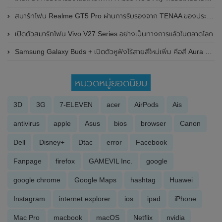
สมาร์ทโฟน Realme GT5 Pro ผ่านการรับรองจาก TENAA ของประเทศจีนแล้ว พร้อมเผยภาพและรายละเอียดสเปกที่สำคัญบางส่วน
เปิดตัวสมาร์ทโฟน Vivo V27 Series อย่างเป็นทางการแล้วในตลาดโลก
Samsung Galaxy Buds + เปิดตัวหูฟังไร้สายสีใหม่เพิ่ม คือสี Aura Blue
หมวดหมู่ยอดนิยม
3D
3G
7-ELEVEN
acer
AirPods
Ais
antivirus
apple
Asus
bios
browser
Canon
Dell
Disney+
Dtac
error
Facebook
Fanpage
firefox
GAMEVIL Inc.
google
google chrome
Google Maps
hashtag
Huawei
Instagram
internet explorer
ios
ipad
iPhone
Mac Pro
macbook
macOS
Netflix
nvidia