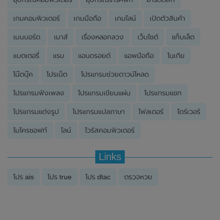
เกมคอมพิวเตอร์
เกมมือถือ
เกมไลน์
เปิดตัวสินค้า
เมนบอร์ด
เมาส์
เรื่องหลอกลวง
เว็บไซต์
แท็บเล็ต
แบตเตอรี่
แรม
แอนดรอยด์
แอพมือถือ
โนเกีย
โน๊ตบุ๊ค
โปรเน็ต
โปรแกรมช่วยดาวน์โหลด
โปรแกรมฟังเพลง
โปรแกรมเขียนแผ่น
โปรแกรมแชท
โปรแกรมแต่งรูป
โปรแกรมแปลภาษา
โฟลเดอร์
ไดร์เวอร์
ไมโครซอฟท์
ไลน์
ไวรัสคอมพิวเตอร์
Links
โปร ais
โปร true
โปร dtac
ตรวจหวย