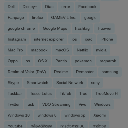
Dell
Disney+
Dtac
error
Facebook
Fanpage
firefox
GAMEVIL Inc.
google
google chrome
Google Maps
hashtag
Huawei
Instagram
internet explorer
ios
ipad
iPhone
Mac Pro
macbook
macOS
Netflix
nvidia
Oppo
os
OS X
Pantip
pokemon
ragnarok
Realm of Valor (RoV)
Realme
Remaster
samsung
Skype
Smartwatch
Social Network
sony
Taskbar
Tesco Lotus
TikTok
True
TrueMove H
Twitter
usb
VDO Streaming
Vivo
Windows
Windows 10
windows 8
windows xp
Xiaomi
Youtube
กล้องดิจิตอล
การตั้งค่าระบบ
การ์ดจอ