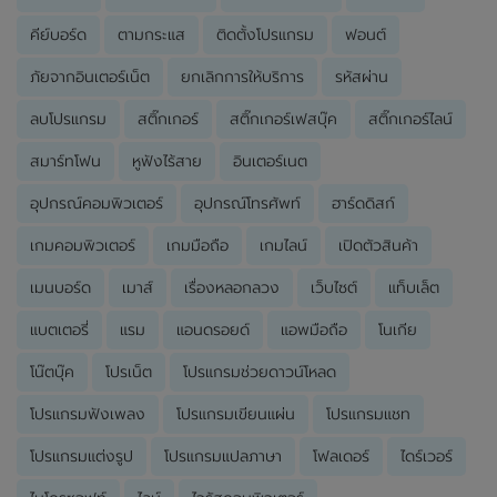
คีย์บอร์ด
ตามกระแส
ติดตั้งโปรแกรม
ฟอนต์
ภัยจากอินเตอร์เน็ต
ยกเลิกการให้บริการ
รหัสผ่าน
ลบโปรแกรม
สติ๊กเกอร์
สติ๊กเกอร์เฟสบุ๊ค
สติ๊กเกอร์ไลน์
สมาร์ทโฟน
หูฟังไร้สาย
อินเตอร์เนต
อุปกรณ์คอมพิวเตอร์
อุปกรณ์โทรศัพท์
ฮาร์ดดิสก์
เกมคอมพิวเตอร์
เกมมือถือ
เกมไลน์
เปิดตัวสินค้า
เมนบอร์ด
เมาส์
เรื่องหลอกลวง
เว็บไซต์
แท็บเล็ต
แบตเตอรี่
แรม
แอนดรอยด์
แอพมือถือ
โนเกีย
โน๊ตบุ๊ค
โปรเน็ต
โปรแกรมช่วยดาวน์โหลด
โปรแกรมฟังเพลง
โปรแกรมเขียนแผ่น
โปรแกรมแชท
โปรแกรมแต่งรูป
โปรแกรมแปลภาษา
โฟลเดอร์
ไดร์เวอร์