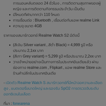
การนอนหลับตลอด 24 ชั่วโมง , การติดตามสุขภาพของผู้
หญิง และการติดตามกิจกรรมประจำวัน เป็นต้น
มีโหมดกีฬามากกว่า 110 โหมด
การเชื่อมต่อ : Bluetooth , เชื่อมต่อกับแอพ realme Link
ความจุ ขนาด 4GB
ราคาของสมาร์ทวอทช์ Realme Watch S2 มีดังนี้
(สีเงิน Silver variant , สีดำ Black) = 4,999 รูปี หรือ
ประมาณ 2,1xx บาท
(สีเทา Grey variant) = 5,299 รูปี หรือประมาณ 2,2xx บาท
วางจำหน่ายอย่างเป็นทางการในประเทศอินเดียแล้ว ผ่าน
ช่องทาง realme.com , Flipkart , แอพ realme Store และ
ร้านค้าปลีกในประเทศอินเดีย
-
เปิดตัว Realme Watch S สมาร์ทวอทช์ที่มีหน้าจอความละเอียด
สูง , แบตเตอรี่ขนาดใหญ่ และรองรับ SpO2 การตรวจจับระดับ
ออกซิเจนในเลือด
ที่มา :
fonearena